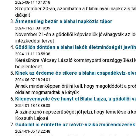
2025-08-11 10:13:18
Szeptember 20-án, szombaton a blahai nyári napközis tá
diákjait
Átmenetileg bezár a blahai napközis tábor
2024-11-21 08:19:39
November 21-én a gödöllői képviselők jóváhagyták az ide
intézkedési tervet
Gödöllőn döntően a blahai lakók életminőségét javít
2024-11-11 10:58:38
Kérésünkre Vécsey László kormánypárti országgyűlési 
bejelentését
Kinek az érdeme és sikere a blahai csapadékvíz-el
2024-06-07 18:24:01
Annak mindenképpen örülni kell, hogy megoldódott a prob
oldalán megmaradtak a kátyúk
Kilencvennyolc éve hunyt el Blaha Lujza, a gödöllői
2024-01-18 13:38:03
A színésznő népszerűségét jól jelzi, hogy temetése a k
Kossuth Lajosé
Gödöllőt is érintette az ivóvíz-víziközműrendszere
2024-01-05 13:22:48