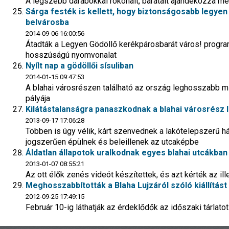
A legszebb darabokkal rokonait, barátait ajándékozza m
Sárga festék is kellett, hogy biztonságosabb legyen
belvárosba
2014-09-06 16:00:56
Átadták a Legyen Gödöllő kerékpárosbarát város! program 
hosszúságú nyomvonalat
Nyílt nap a gödöllői sísuliban
2014-01-15 09:47:53
A blahai városrészen található az ország leghosszabb mű
pályája
Kilátástalanságra panaszkodnak a blahai városrész l
2013-09-17 17:06:28
Többen is úgy vélik, kárt szenvednek a lakótelepszerű há
jogszerűen épülnek és beleillenek az utcaképbe
Áldatlan állapotok uralkodnak egyes blahai utcákban
2013-01-07 08:55:21
Az ott élők zenés videót készítettek, és azt kérték az i
Meghosszabbították a Blaha Lujzáról szóló kiállítá
2012-09-25 17:49:15
Február 10-ig láthatják az érdeklődők az időszaki tárlatot