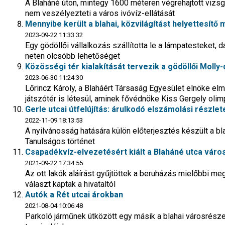
A Blaháné úton, mintegy 1600 méteren végrehajtott vizsgál
nem veszélyezteti a város ivóvíz-ellátását
Mennyibe került a blahai, közvilágítást helyettesít
2023-09-22 11:33:32
Egy gödöllői vállalkozás szállította le a lámpatesteket, d
neten olcsóbb lehetőséget
Közösségi tér kialakítását tervezik a gödöllői Moll
2023-06-30 11:24:30
Lőrincz Károly, a Blaháért Társaság Egyesület elnöke e
játszótér is létesül, aminek fővédnöke Kiss Gergely olim
Gerle utcai útfelújítás: árulkodó elszámolási részlet
2022-11-09 18:13:53
A nyilvánosság hatására külön előterjesztés készült a bla
Tanulságos történet
Csapadékvíz-elvezetésért kiált a Blaháné utca vár
2021-09-22 17:34:55
Az ott lakók aláírást gyűjtöttek a beruházás mielőbbi m
választ kaptak a hivataltól
Autók a Rét utcai árokban
2021-08-04 10:06:48
Parkoló járműnek ütközött egy másik a blahai városrészen