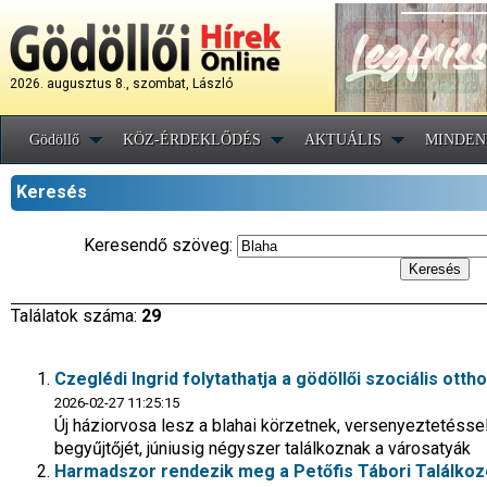
2026. augusztus 8., szombat, László
Gödöllő
KÖZ-ÉRDEKLŐDÉS
AKTUÁLIS
MINDEN
Keresés
Keresendő szöveg:
Találatok száma:
29
Czeglédi Ingrid folytathatja a gödöllői szociális otth
2026-02-27 11:25:15
Új háziorvosa lesz a blahai körzetnek, versenyeztetéssel
begyűjtőjét, júniusig négyszer találkoznak a városatyák
Harmadszor rendezik meg a Petőfis Tábori Találkoz