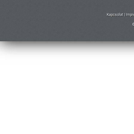
Kapcsolat
|
Imp
©