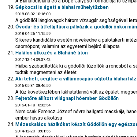
A Blahalouisiana és a Dope Calypso formációja is színp
Gépkocsi is égett a blahai műhelytűzben
2018-08-02 10:16:00
A gödöllői lánglovagok három vízsugár segítségével lett
Óvoda- és útfelújításra pályázik a gödöllői önkormá
2018-04-26 11:15:59
Sikeres kandidálás esetén növekedne a palotakerti intéz
csomópont, valamint az egyetemi bejáró állapota
Halálos ütközés a Blaháné úton
2017-12-14 09:37:42
Hiába szabadították ki a gödöllői tűzoltók a roncsból a 
tudták megmenteni az életét
Aki teheti, segítse a villámcsapás sújtotta blahai ház
2016-05-31 08:46:50
A tűz következtében lakhatatlanná vált az épület, megse
Fejtetőre állított világnapi hóember Gödöllőn
2016-01-18 10:32:54
Nem csak Ferencz József névre hallgató macskája, hane
ember havas alkotása
Mézeskalács házikókat készít Gödöllőn egy egészs
2014-12-20 13:01:56