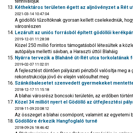
tennivalójuk
Kéthektáros területen égett az aljnövényzet a Rét 
2021-03-14 10:47:04
A gödöllői tűzoltóknak gyorsan kellett cselekedniük, hog
városrészen
Lezárult az uniós forrásból épített gödöllői kerékpá
2019-12-01 11:28:38
Közel 250 millió forintos támogatásból létesültek a köz
autópálya melletti sávban, a Haraszti úttól Blaháig
Nyárra tervezik a Blaháné út-Rét utca torkolatának f
2019-02-07 11:02:01
A fejlesztést döntően pályázati pénzből valósítja meg a
rekonstrukciója jövő év elején valósulhat meg
Szánkóbalesetet szenvedett gyermekeket mentettek
2018-12-17 11:15:18
A blahai városrész boncsoki területén, az erdőben törté
Közel 34 milliót nyert el Gödöllő az útfejlesztési pál
2018-11-09 20:08:12
Az összeget a blahai csomópont, valamint az egyetemi bej
Gödöllőre érkezik Hangfoglaló turné
2018-09-26 18:46:42