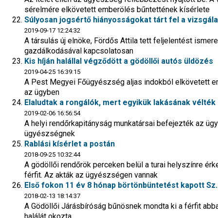
sérelmére elkövetett emberölés bűntettének kísérlete
Súlyosan jogsértő hiányosságokat tárt fel a vizsgála
2019-09-17 12:24:32
A társulás új elnöke, Fördős Attila tett feljelentést ismer
gazdálkodásával kapcsolatosan
Kis híján halállal végződött a gödöllői autós üldözés
2019-04-25 16:39:15
A Pest Megyei Főügyészség aljas indokból elkövetett em
az ügyben
Elaludtak a rongálók, mert egyikük lakásának vélték 
2019-02-06 16:56:54
A helyi rendőrkapitányság munkatársai befejezték az ügy v
ügyészségnek
Rablási kísérlet a postán
2018-09-25 10:32:44
A gödöllői rendőrök perceken belül a turai helyszínre érk
férfit. Az akták az ügyészségen vannak
Első fokon 11 év 8 hónap börtönbüntetést kapott Sz.
2018-02-13 18:14:37
A Gödöllői Járásbíróság bűnösnek mondta ki a férfit abban
halálát okozta