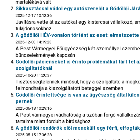
martalékává vált
Sikkasztással vádol egy autószerelőt a Gödöllői Já
2025-12-17 10:12:36
Javításra vette át az autókat egy kistarcsai vállalkozó,
tulajdonosokhoz
A gödöllői HÉV-vonalon történt az eset: elmetszette 
2025-12-03 14:19:23
A Pest Vármegyei Főügyészség két személlyel szemben i
bűncselekmények kapcsán
Gödöllői pácienseket is érintő problémákat tárt fe
szolgáltatóknál
2025-10-20 11:20:37
Tisztességtelennek minősül, hogy a szolgáltató a megkötö
felmondhatja a kiszolgáltatott beteggel szemben
Gödöllői érintettsége is van az ügyészség által kilenc
pernek
2025-06-18 10:29:16
A Pest vármegyei vádhatóság a szóban forgó vállalkozás
tartalma miatt fordult a bírósághoz
A gödöllői rendőrök elől menekült egy férfi, elfogták
2025-05-15 17:36:28