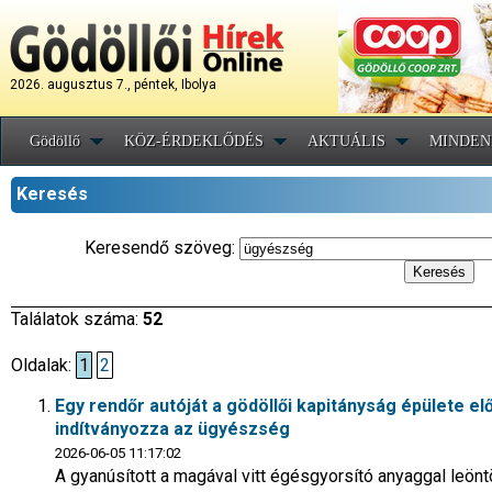
2026. augusztus 7., péntek, Ibolya
Gödöllő
KÖZ-ÉRDEKLŐDÉS
AKTUÁLIS
MINDEN
Keresés
Keresendő szöveg:
Találatok száma:
52
Oldalak:
1
2
Egy rendőr autóját a gödöllői kapitányság épülete előt
indítványozza az ügyészség
2026-06-05 11:17:02
A gyanúsított a magával vitt égésgyorsító anyaggal leönt