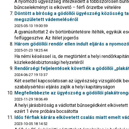
A nyomozó ügyészség intézkedett a többszörösen büntet
bűncselekményt is elkövető – férfi őrizetbe vételére
Döntött a bíróság a gödöllői ügyészség közösség ta
megszületett vádemeléséről
2025-05-13 19:00:59
A gyanúsítottat 2 év börtönbüntetésre ítélték, egyikük 
felfüggesztve. Az ítélet jogerős
Három gödöllői rendőr ellen indult eljárás a nyom
2025-01-23 18:25:44
Ha némi késéssel is, de megtörtént a helyi rendőrkapit
közlekedésbiztonsági helyzetéről
Rendőrségi feljelentések követték a gödöllői „plaká
2024-06-27 19:13:37
Két esettel kapcsolatosan az ügyészség vizsgálódik bec
szabálysértési eljárás zajlik a helyi kapitányságon
Megfellebbezte az ügyészség a gödöllői plakátrongál
2023-11-29 18:06:49
A helyi járásbíróság a vádlottat bűnsegédként elkövete
ezért 1 évre próbára bocsátotta
Idős férfiak kárára elkövetett csalás miatt emelt vá
2023-10-05 18:14:52