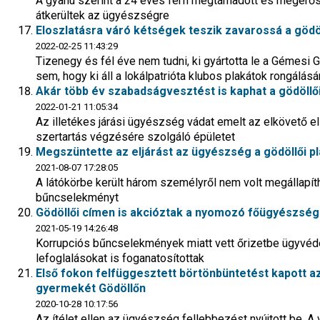
A gyanú szerint a 24 éves férfi megtámadott és megerősza
átkerültek az ügyészségre
Eloszlatásra váró kétségek teszik zavarossá a göd
2022-02-25 11:43:29
Tizenegy és fél éve nem tudni, ki gyártotta le a Gémesi G
sem, hogy ki áll a lokálpatrióta klubos plakátok rongálás
Akár több év szabadságvesztést is kaphat a gödöllő
2022-01-21 11:05:34
Az illetékes járási ügyészség vádat emelt az elkövető ell
szertartás végzésére szolgáló épületet
Megszüntette az eljárást az ügyészség a gödöllői p
2021-08-07 17:28:05
A látókörbe került három személyről nem volt megállapíth
bűncselekményt
Gödöllői címen is akcióztak a nyomozó főügyészség
2021-05-19 14:26:48
Korrupciós bűncselekmények miatt vett őrizetbe ügyvéde
lefoglalásokat is foganatosítottak
Első fokon felfüggesztett börtönbüntetést kapott az 
gyermekét Gödöllőn
2020-10-28 10:17:56
Az ítélet ellen az ügyészség fellebbezést nyújtott be. A