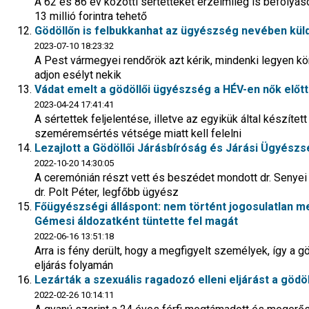
A 62 és 86 év közötti sértetteket érzelmileg is befol
13 millió forintra tehető
Gödöllőn is felbukkanhat az ügyészség nevében kül
2023-07-10 18:23:32
A Pest vármegyei rendőrök azt kérik, mindenki legyen kör
adjon esélyt nekik
Vádat emelt a gödöllői ügyészség a HÉV-en nők előtt 
2023-04-24 17:41:41
A sértettek feljelentése, illetve az egyikük által készített
szeméremsértés vétsége miatt kell felelni
Lezajlott a Gödöllői Járásbíróság és Járási Ügyész
2022-10-20 14:30:05
A ceremónián részt vett és beszédet mondott dr. Senyei
dr. Polt Péter, legfőbb ügyész
Főügyészségi álláspont: nem történt jogosulatlan 
Gémesi áldozatként tüntette fel magát
2022-06-16 13:51:18
Arra is fény derült, hogy a megfigyelt személyek, így a 
eljárás folyamán
Lezárták a szexuális ragadozó elleni eljárást a gödö
2022-02-26 10:14:11