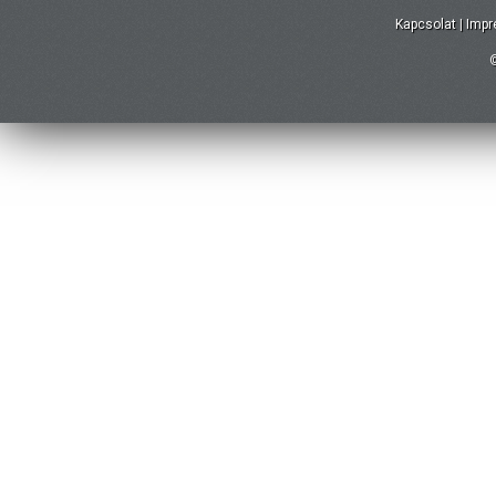
Kapcsolat
|
Imp
©