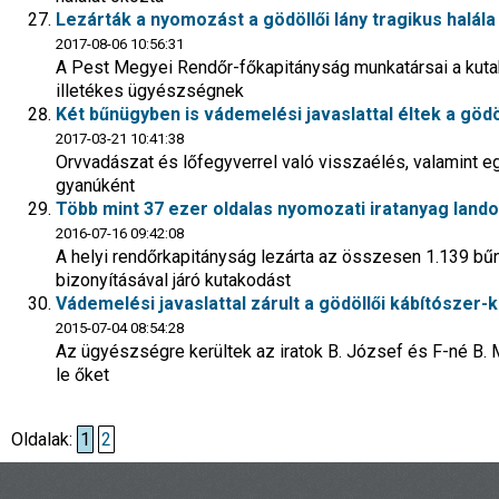
Lezárták a nyomozást a gödöllői lány tragikus halál
2017-08-06 10:56:31
A Pest Megyei Rendőr-főkapitányság munkatársai a kutak
illetékes ügyészségnek
Két bűnügyben is vádemelési javaslattal éltek a gödö
2017-03-21 10:41:38
Orvvadászat és lőfegyverrel való visszaélés, valamint 
gyanúként
Több mint 37 ezer oldalas nyomozati iratanyag lando
2016-07-16 09:42:08
A helyi rendőrkapitányság lezárta az összesen 1.139 b
bizonyításával járó kutakodást
Vádemelési javaslattal zárult a gödöllői kábítószer
2015-07-04 08:54:28
Az ügyészségre kerültek az iratok B. József és F-né B.
le őket
Oldalak:
1
2