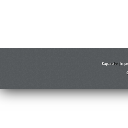
Kapcsolat
|
Imp
©