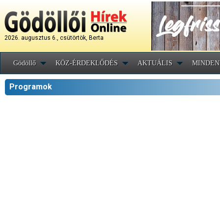
2026. augusztus 6., csütörtök, Berta
Gödöllő
KÖZ-ÉRDEKLŐDÉS
AKTUÁLIS
MINDEN
Programok