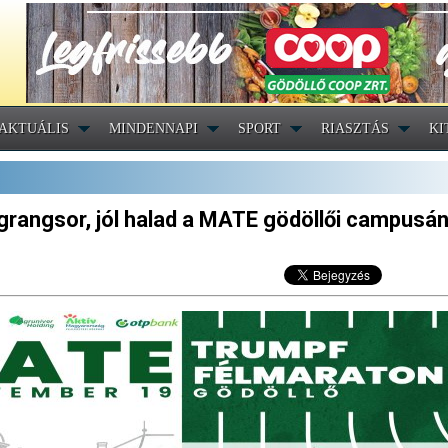
AKTUÁLIS
MINDENNAPI
SPORT
RIASZTÁS
KI
grangsor, jól halad a MATE gödöllői campusá