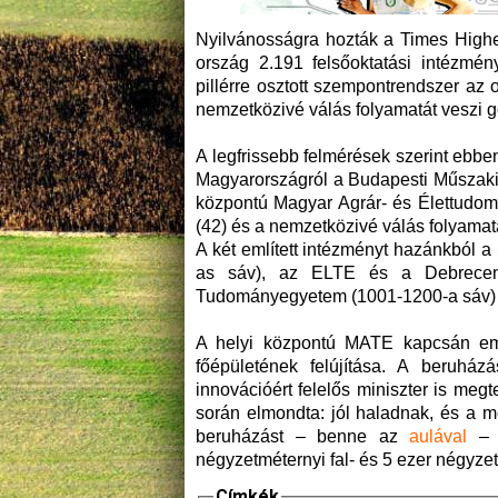
Nyilvánosságra hozták a Times Highe
ország 2.191 felsőoktatási intézmény
pillérre osztott szempontrendszer az o
nemzetközivé válás folyamatát veszi g
A legfrissebb felmérések szerint ebben
Magyarországról a Budapesti Műszaki
központú Magyar Agrár- és Élettudom
(42) és a nemzetközivé válás folyama
A két említett intézményt hazánkból
as sáv), az ELTE és a Debreceni
Tudományegyetem (1001-1200-a sáv) 
A helyi központú MATE kapcsán eml
főépületének felújítása. A beruház
innovációért felelős miniszter is meg
során elmondta: jól haladnak, és a me
beruházást – benne az
aulával
– m
négyzetméternyi fal- és 5 ezer négyze
Címkék