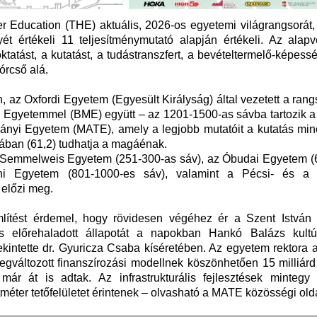
r Education (THE) aktuális, 2026-os egyetemi világrangsorát,
ét értékeli 11 teljesítménymutató alapján értékeli. Az alapv
ktatást, a kutatást, a tudástranszfert, a bevételtermelő-képess
órcső alá.
, az Oxfordi Egyetem (Egyesült Királyság) által vezetett a ran
 Egyetemmel (BME) együtt – az 1201-1500-as sávba tartozik a 
ányi Egyetem (MATE), amely a legjobb mutatóit a kutatás mi
tában (61,2) tudhatja a magáénak.
 a Semmelweis Egyetem (251-300-as sáv), az Óbudai Egyetem (
 Egyetem (801-1000-es sáv), valamint a Pécsi- és a 
előzi meg.
ítést érdemel, hogy rövidesen végéhez ér a Szent Istvá
ás előrehaladott állapotát a napokban Hankó Balázs kultú
tekintette dr. Gyuricza Csaba kíséretében. Az egyetem rektora 
gváltozott finanszírozási modellnek köszönhetően 15 milliárd 
ár át is adtak. Az infrastrukturális fejlesztések mintegy
tméter tetőfelületet érintenek – olvasható a MATE közösségi old