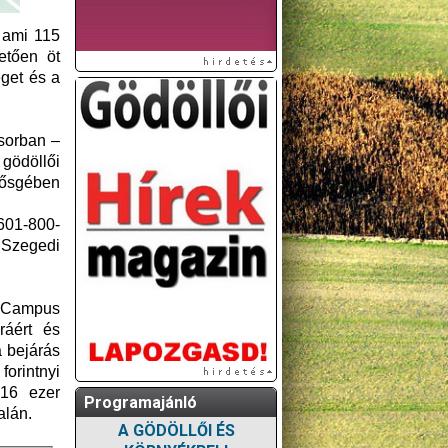
 ami 115
etően öt
éget és a
gsorban –
gödöllői
nősgében
601-800-
Szegedi
n Campus
ráért és
a bejárás
forintnyi
 16 ezer
Programajánló
alán.
A GÖDÖLLŐI ÉS