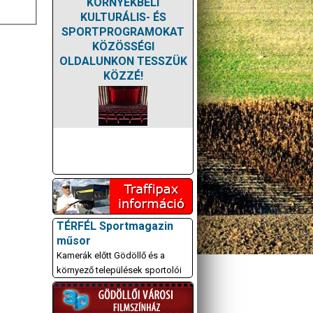
KÖRNYÉKBELI
KULTURÁLIS- ÉS
SPORTPROGRAMOKAT
KÖZÖSSÉGI
OLDALUNKON TESSZÜK
KÖZZÉ!
TÉRFÉL Sportmagazin
műsor
Kamerák előtt Gödöllő és a
környező települések sportolói