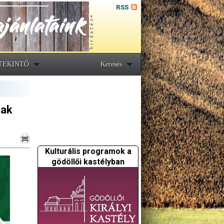
RSS
TEKINTŐ
Keresés
nak
Kulturális programok a
gödöllői kastélyban