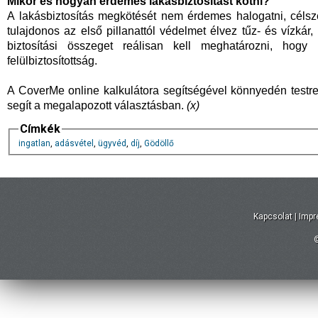
Mikor és hogyan érdemes lakásbiztosítást kötni?
A lakásbiztosítás megkötését nem érdemes halogatni, célsze
tulajdonos az első pillanattól védelmet élvez tűz- és vízkár, 
biztosítási összeget reálisan kell meghatározni, hog
felülbiztosítottság.
A CoverMe online kalkulátora segítségével könnyedén testre
segít a megalapozott választásban.
(x)
Címkék
ingatlan
,
adásvétel
,
ügyvéd
,
díj
,
Gödöllő
Kapcsolat
|
Imp
©