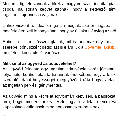
Még mindig tele vannak a hírek a magyarországi ingatlanpiac 
csoda, ha sokan kedvet kapnak, hogy a kedvező támog
ingatlantulajdonossá váljanak.
Ehhez viszont az ideális ingatlan megtalálása önmagában mé
megfelelően kell lebonyolítani, hogy az új lakás tényleg az ör
Ebben a cikkben összefoglaltuk, mit is tartalmaz egy ingat
szerepe, bónuszként pedig azt is eláruljuk a
CoverMe lakásbiz
megfelelő konstrukciót vadászni.
Mit csinál az ügyvéd az adásvételnél?
Az ügyvéd feladata egy ingatlan adásvétele során jócskán
folyamatot kontroll alatt tartja annak érdekében, hogy a felek
szereplő adatok helyességét, meggyőződik róla, hogy az eladó
az ingatlan per- és igénymentes.
Az ügyvéd mind a két felet egyformán képviseli, a papírokat a
arra, hogy minden fontos részlet, így a vételár ütemezés
kapcsolatos vállalások mind pontosan szerepeljenek.