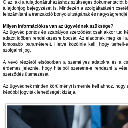
Ő az, aki a tulajdonátruházáshoz szükséges dokumentációt ben
tulajdonjog bejegyzését is. Mindezért a szolgáltatásért cser
felszámítani a tranzakció bonyolultságának és nagyságrendj
Milyen információkra van az ügyvédnek szüksége?
Az ügyvéd pontos és szabályos szerződést csak akkor tud ké
adatot időben rendelkezésre bocsát. Az eladónak meg kell ad
fontosabb paramétereit, illetve közölnie kell, hogy terhel
szolgalmi jog.
A vevő részéről elsősorban a személyes adatokra és a csa
érdemes jeleznie, hogy hitelből szeretné-e rendezni a véte
szerződés ütemezését.
Az ügyvédnek minden körülményt ismernie kell ahhoz, hogy a
későbbi jogviták lehetőségét kizárja.