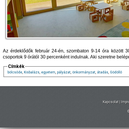
Az érdeklődők február 24-én, szombaton 9-14 óra között 30
csoportok 9 órától 30 percenként indulnak. Aki szeretne belé
Címkék
bölcsőde
,
Kisbalázs
,
egyetem
,
pályázat
,
önkormányzat
,
átadás
,
Gödöllő
Kapcsolat
|
Imp
©