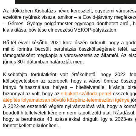
Az időközben Kisbalázs névre keresztelt, egyetemi városrés
ezelőttre nyúlnak vissza, amikor – a Covid-járvány megféke
– Gémesi György polgármester egymaga dönthetett arról, h
kialakítása, bővítése elnevezésű VEKOP-pályázaton.
Bő fél évvel később, 2021 kora őszén kiderült, hogy a gödöl
millió forintra becsült beruházás összköltségének felét, a
támogatásként megkapja a városvezetés az államtól. Az elsz
június 30-i dátumban határozták meg.
Kisebbfajta fordulatként volt értékelhető, hogy 2022 feb
költségvetésben az szerepelt, hogy a városi önrész össze
irányú felhasználása helyett – hitelfelvétellel kívánja 
bizonnyal az volt, hogy az
elbukott szálloda-perrel
összefüggő 
átépítés folyamatosan bő
vülő közpénz-
felemésztési igénye
jó
A 2022-es esztendő végére nyilvánvalóvá vált, hogy a kor
beadott hitelfelvételi kérelem nem kapott zöld utat. Ráadásul
hogy a beruházás 43 százalékkal drágult, így a 2023-as g
forintot kellett elkülöníteni.