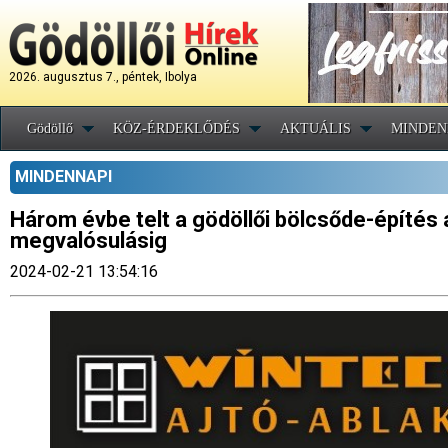
2026. augusztus 7., péntek, Ibolya
Gödöllő
KÖZ-ÉRDEKLŐDÉS
AKTUÁLIS
MINDEN
MINDENNAPI
Három évbe telt a gödöllői bölcsőde-építés 
megvalósulásig
2024-02-21 13:54:16