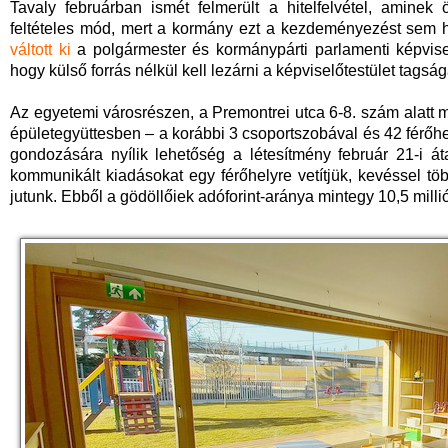
Tavaly februárban ismét felmerült a hitelfelvétel, aminek 
feltételes mód, mert a kormány ezt a kezdeményezést sem h
váltott ki
a polgármester és kormánypárti parlamenti képvise
hogy külső forrás nélkül kell lezárni a képviselőtestület tagsá
Az egyetemi városrészen, a Premontrei utca 6-8. szám alatt m
épületegyüttesben – a korábbi 3 csoportszobával és 42 férő
gondozására nyílik lehetőség a létesítmény február 21-i át
kommunikált kiadásokat egy férőhelyre vetítjük, kevéssel tö
jutunk. Ebből a gödöllőiek adóforint-aránya mintegy 10,5 millió 