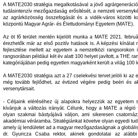
A MATE2030 stratégia megalkotásával a jövő agrárgeneráció
tudásintenzív mezőgazdaság erősítését, a nemzeti versenyké
az agrárközösség összefogását és a vidék-város közötti ko
központú Magyar Agrár- és Élettudományi Egyetem (MATE).
Az öt fő terület mentén kijelölt munka a MATE 2021. febru
érezhetők már az első pozitív hatások is. A képzési kínálat m
fejlesztése mellett az egyetem a nemzetközi rangsorokon i
rangsorában például két év alatt 100 helyet javított, a THE 
kategóriájában pedig egyetlen magyarként került a világ 100 
A MATE2030 stratégia azt a 27 cselekvési tervet jelöli ki az
még tovább fejlődhet, az évtized végére pedig beéri és a
versenytársait.
- Céljaink eléréséhez új alapokra helyezzük az egyetem s
kívánjuk a változás irányát. Célunk, hogy a MATE a régió
olyan szakmai bástyájává váljon, ami sikeresen csatornáz
akadémiai véráramba. Stratégiánkat követve olyan egyedi tudá
amely új lendületet ad a magyar mezőgazdaságnak a globáli
dr. Gyuricza Csaba rektor, akinek gondolatai az alább