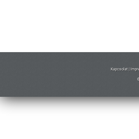
Kapcsolat
|
Imp
©