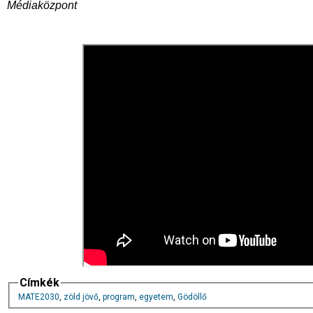
Médiaközpont
Címkék
MATE2030
,
zöld jövő
,
program
,
egyetem
,
Gödöllő