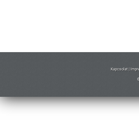
Kapcsolat
|
Imp
©