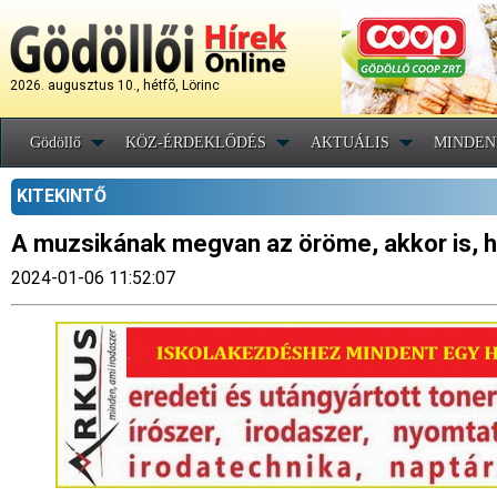
2026. augusztus 10., hétfõ, Lörinc
Gödöllő
KÖZ-ÉRDEKLŐDÉS
AKTUÁLIS
MINDEN
KITEKINTŐ
A muzsikának megvan az öröme, akkor is, ha
2024-01-06 11:52:07