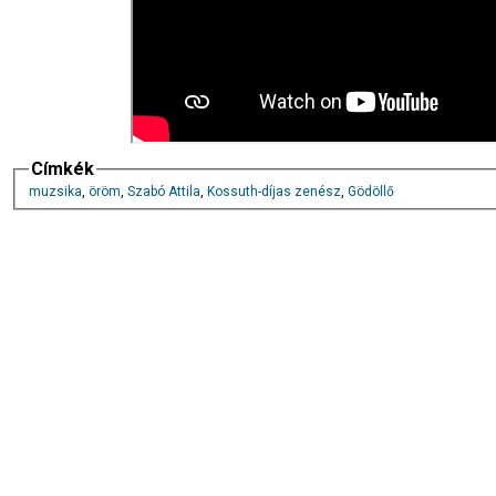
Címkék
muzsika
,
öröm
,
Szabó Attila
,
Kossuth-díjas zenész
,
Gödöllő