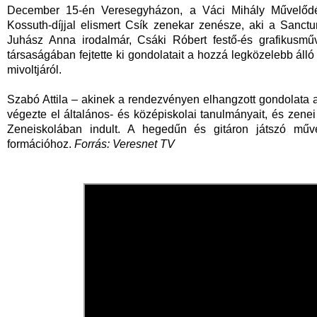
December 15-én Veresegyházon, a Váci Mihály Művelődés
Kossuth-díjjal elismert Csík zenekar zenésze, aki a Sanc
Juhász Anna irodalmár, Csáki Róbert festő-és grafikusművé
társaságában fejtette ki gondolatait a hozzá legközelebb álló
mivoltjáról.
Szabó Attila – akinek a rendezvényen elhangzott gondolata 
végezte el általános- és középiskolai tanulmányait, és zene
Zeneiskolában indult. A hegedűn és gitáron játszó műv
formációhoz.
Forrás: Veresnet TV