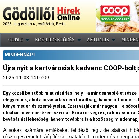
2026. augusztus 6., csütörtök, Berta
Gödöllő
KÖZ-ÉRDEKLŐDÉS
AKTUÁLIS
MINDEN
MINDENNAPI
Újra nyit a kertvárosiak kedvenc COOP-bolt
2025-11-03 14:07:09
Egy közeli bolt több mint vásárlási hely – a mindennapi élet része
elegyedünk, ahol a bevásárlás nem fáradtság, hanem otthonos ruti
kényelmetlen és személytelen. Ezért várják már nagyon – elsősor
utcában november 5-én, szerdán 8 órakor végre újra kinyisson 
bevásárlási lehetőség, hanem továbbra is a közösség mindennapja
A sokak számára emlékeket felidéző régi, de statikai hibá
részleges emelet-ráépítéssel kialakított, modern és energiaha