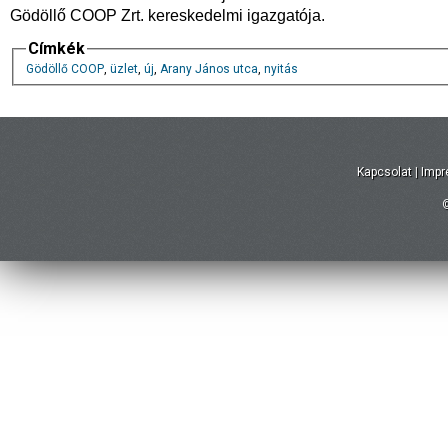
Gödöllő COOP Zrt. kereskedelmi igazgatója.
Címkék
Gödöllő COOP
,
üzlet
,
új
,
Arany János utca
,
nyitás
Kapcsolat
|
Imp
©