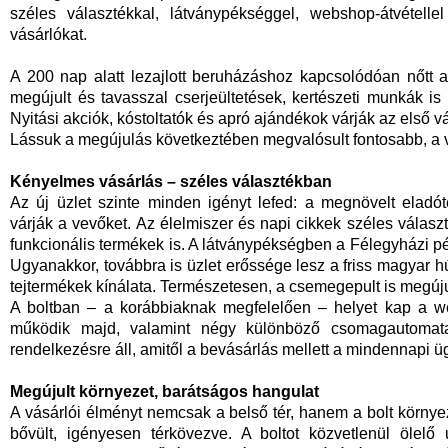
széles választékkal, látványpékséggel, webshop-átvétell
vásárlókat.
A 200 nap alatt lezajlott beruházáshoz kapcsolódóan nőtt
megújult és tavasszal cserjeültetések, kertészeti munkák i
Nyitási akciók, kóstoltatók és apró ajándékok várják az első v
Lássuk a megújulás következtében megvalósult fontosabb, a vás
Kényelmes vásárlás – széles választékban
Az új üzlet szinte minden igényt lefed: a megnövelt eladó
várják a vevőket. Az élelmiszer és napi cikkek széles válasz
funkcionális termékek is. A látványpékségben a Félegyházi pék
Ugyanakkor, továbbra is üzlet erőssége lesz a friss magyar 
tejtermékek kínálata. Természetesen, a csemegepult is megúju
A boltban – a korábbiaknak megfelelően – helyet kap a w
működik majd, valamint négy különböző csomagautomat
rendelkezésre áll, amitől a bevásárlás mellett a mindennapi ü
Megújult környezet, barátságos hangulat
A vásárlói élményt nemcsak a belső tér, hanem a bolt környe
bővült, igényesen térkövezve. A boltot közvetlenül ölelő 