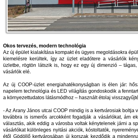
Okos tervezés, modern technológia
Az új épület kialakítása kompakt és ügyes megoldásokra épül:
kiemelésre kerültek, így az üzlet eladótere a vásárlók ké
üzletbe, rögtön látszik is, hogy ez egy új dimenzió – tágas, 
vásárlók elé.
Az új COOP-üzlet energiahatékonyságban is élen jár: hőszi
napelem technológia és LED világítás gondoskodik a fenntar
a környezettudatos látásmódhoz – használt étolaj visszagyűjt
- Az Arany János utcai COOP mindig is a kertvárosiak boltja v
továbbra is ismerős arcokként fogadják a vásárlókat, ám ek
választás, akik eddig a városba voltak kénytelenek járni a sp
vásárlókat különleges nyitási akciók, kóstoltatók, nyeremé
étől Gödöllő kertvárosában új korszak kezdődik a mindenn