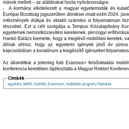
mások mellett – az alábbiakat hozta nyilvánosságra:
- A kormány elkötelezett a magyar egyetemisták és kutat
Európai Bizottság jogszerűtlen döntései miatt ezért 2024. jún
intézmények diákjai és oktatói számára is folyamatosan bi
részvétel. Ezt a célt szolgálja a Tempus Közalapítvány Kura
egyetemek nemzetköziesítési kereteinek, pénzügyi erőforrás
Hankó Balázs kiemelte, hogy a meglévő mobilitási keretek, va
állnak ahhoz, hogy az egyetemi igények jövő év június
kapcsolódóan a kuratórium a kiegészítő igényeket folyamatosan
Az államtitkár a jelenleg futó Erasmus+ felsőoktatási mobil
konferencia keretében tájékoztatta a Magyar Rektori Konferen
Címkék
egyetem
,
MATE
,
Gödöllő
,
Erasmus+
,
mobilitási program
,
folytatás