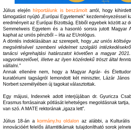
Július elején
hírportálunk is beszámolt
arról, hogy kihirde
támogatást nyújtó „Európai Egyetemek” kezdeményezéssel ka
eredményeit az Európai Bizottság. Ebből egyebek között az der
Semmelweis Egyetem és a hasonló sorsra jutott Magyar 
kaphat az uniós pénzből – írta az EUrológus.
A döntés indoklásában az szerepelt, hogy
„az uniós költség
megsértésével szembeni védelmet szolgáló intézkedésekrő
tanácsi végrehajtási határozatot követően a magyar 2021. 
vagyonkezelővel, illetve az ilyen közérdekű tröszt által fennt
vállalni.”
Annak ellenére nem, hogy a Magyar Agrár- és Élettudom
kuratóriumi tagságról lemondott két miniszter, Lázár Jáno
Norbert személyében új tagokat választottak.
Egy májusi, Indexnek adott interjújában dr. Gyuricza Cs
Erasmus forrásainak pótlását lehetséges megoldásnak tartja,
van szó. A MATE rektorának „igaza lett”.
Július 18-án a
kormány.hu oldalon
az alábbi, a Kulturális
innovációért felelős államtitkárnak tulajdonítható sorok jeln