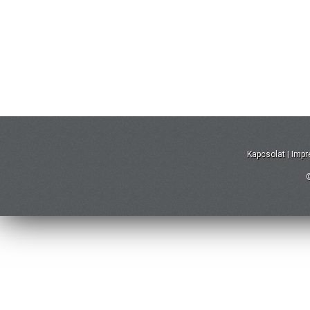
Kapcsolat
|
Imp
©