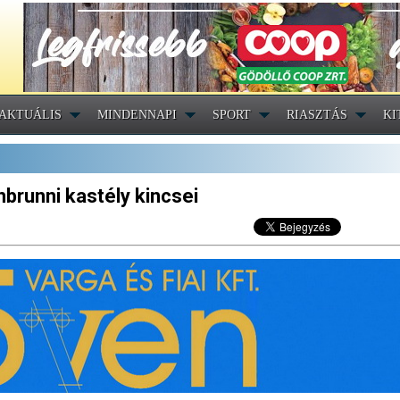
AKTUÁLIS
MINDENNAPI
SPORT
RIASZTÁS
KI
brunni kastély kincsei