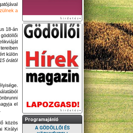
atójával
szülnek a
ius 18-án
 gödöllői
likviáját
 tereiben
ért külön
15 órától
lyisége.
álatából
önbrunni
agyja el
.
Programajánló
dő közös
A GÖDÖLLŐI ÉS
i Királyi