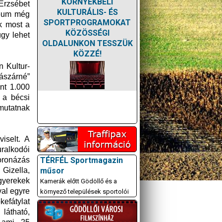
KÖRNYÉKBELI
Erzsébet
KULTURÁLIS- ÉS
úzeum még
SPORTPROGRAMOKAT
ik most a
KÖZÖSSÉGI
úgy lehet
OLDALUNKON TESSZÜK
KÖZZÉ!
 Kultur-
ászárné”
nt 1.000
 a bécsi
 mutatnak
viselt. A
uralkodói
TÉRFÉL Sportmagazin
koronázás
műsor
Gizella,
gyerekek
Kamerák előtt Gödöllő és a
val egyre
környező települések sportolói
kefátylat
látható,