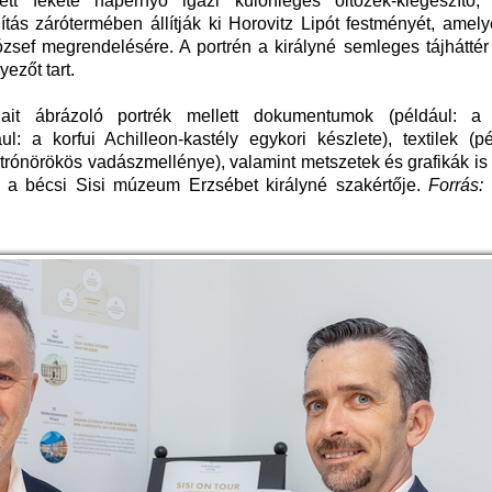
tett fekete napernyő igazi különleges öltözék-kiegészítő
ítás zárótermében állítják ki Horovitz Lipót festményét, amel
ózsef megrendelésére. A portrén a királyné semleges tájháttér e
ezőt tart.
ait ábrázoló portrék mellett dokumentumok (például: a 
ul: a korfui Achilleon-kastély egykori készlete), textilek (p
trónörökös vadászmellénye), valamint metszetek és grafikák is 
t, a bécsi Sisi múzeum Erzsébet királyné szakértője.
Forrás: