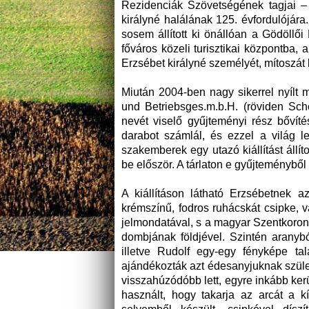
Rezidenciák Szövetségének tagjai – 
királyné halálának 125. évfordulójár
sosem állított ki önállóan a Gödöllő
főváros közeli turisztikai központba,
Erzsébet királyné személyét, mítoszát
Miután 2004-ben nagy sikerrel nyílt
und Betriebsges.m.b.H. (röviden Sch
nevét viselő gyűjteményi rész bővít
darabot számlál, és ezzel a világ 
szakemberek egy utazó kiállítást állít
be először. A tárlaton e gyűjteményből
A kiállításon látható Erzsébetnek az
krémszínű, fodros ruhácskát csipke, va
jelmondatával, s a magyar Szentkoronáv
dombjának földjével. Szintén aranybó
illetve Rudolf egy-egy fényképe ta
ajándékozták azt édesanyjuknak szüle
visszahúzódóbb lett, egyre inkább kerü
használt, hogy takarja az arcát a k