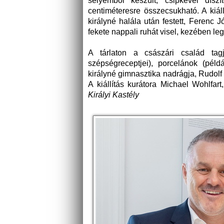
selyemből készült, csipkével díszí
centiméteresre összecsukható. A kiáll
királyné halála után festett, Ferenc J
fekete nappali ruhát visel, kezében legy
A tárlaton a császári család tagj
szépségreceptjei), porcelánok (példá
királyné gimnasztika nadrágja, Rudolf 
A kiállítás kurátora Michael Wohlfar
Királyi Kastély