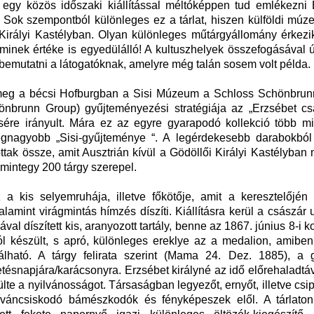
egy közös időszaki kiállítással méltóképpen tud emlékezni 
a. Sok szempontból különleges ez a tárlat, hiszen külföldi m
i Királyi Kastélyban. Olyan különleges műtárgyállomány érkez
 aminek értéke is egyedülálló! A kultuszhelyek összefogásával 
 bemutatni a látogatóknak, amelyre még talán sosem volt példa.
 meg a bécsi Hofburgban a Sisi Múzeum a Schloss Schönbrunn
önbrunn Group) gyűjteményezési stratégiája az „Erzsébet cs
ésére irányult. Mára ez az egyre gyarapodó kollekció több mi
legnagyobb „Sisi-gyűjteménye “. A legérdekesebb darabokból
ottak össze, amit Ausztrián kívül a Gödöllői Királyi Kastélyban
 mintegy 200 tárgy szerepel.
 a kis selyemruhája, illetve főkötője, amit a keresztelőjén 
lamint virágmintás hímzés díszíti. Kiállításra kerül a császár 
al díszített kis, aranyozott tartály, benne az 1867. június 8-i 
l készült, s apró, különleges ereklye az a medalion, amiben 
lálható. A tárgy felirata szerint (Mama 24. Dez. 1885), a 
tésnapjára/karácsonyra. Erzsébet királyné az idő előrehaladtá
lte a nyilvánosságot. Társaságban legyezőt, ernyőt, illetve csip
íváncsiskodó bámészkodók és fényképeszek elől. A tárlaton 