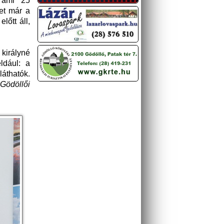
, ami 25
yet már a
lőtt áll,
királyné
éldául: a
láthatók.
 Gödöllői