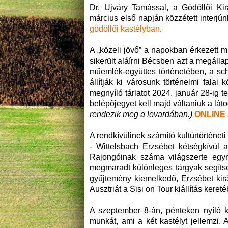
Dr. Ujváry Tamással, a Gödöllői Kir
március első napján közzétett interjú
gödöllői kastélyban
.
A „közeli jövő” a napokban érkezett m
sikerült aláírni Bécsben azt a megállap
műemlék-együttes történetében, a sch
állítják ki városunk történelmi falai
megnyíló tárlatot 2024. január 28-ig t
belépőjegyet kell majd váltaniuk a lá
rendezik meg a lovardában.)
ONLINE
A rendkívülinek számító kultúrtörténe
- Wittelsbach Erzsébet kétségkívül 
Rajongóinak száma világszerte egyre
megmaradt különleges tárgyak segítsé
gyűjtemény kiemelkedő, Erzsébet kir
Ausztriát a Sisi on Tour kiállítás kere
A szeptember 8-án, pénteken nyíló k
munkát, ami a két kastélyt jellemzi. 