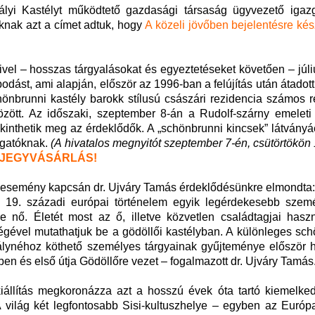
ályi Kastélyt működtető gazdasági társaság ügyvezető igazg
nknak azt a címet adtuk, hogy
A közeli jövőben bejelentésre ké
ivel – hosszas tárgyalásokat és egyeztetéseket követően – júl
odást, ami alapján, először az 1996-ban a felújítás után átadott
önbrunni kastély barokk stílusú császári rezidencia számos re
 között. Az időszaki, szeptember 8-án a Rudolf-szárny emeleti
ekinthetik meg az érdeklődők. A „schönbrunni kincsek” látványá
togatóknak.
(A hivatalos megnyitót szeptember 7-én, csütörtökön 
 JEGYVÁSÁRLÁS!
ti esemény kapcsán dr. Ujváry Tamás érdeklődésünkre elmondta:
a 19. századi európai történelem egyik legérdekesebb szemé
 nő. Életét most az ő, illetve közvetlen családtagjai haszn
gével mutathatjuk be a gödöllői kastélyban. A különleges sch
álynéhoz köthető személyes tárgyainak gyűjteménye először h
tében és első útja Gödöllőre vezet – fogalmazott dr. Ujváry Tamás
iállítás megkoronázza azt a hosszú évek óta tartó kiemelke
A világ két legfontosabb Sisi-kultuszhelye – egyben az Európa