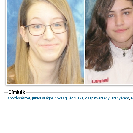
Címkék
sportlövészet
,
junior világbajnokság
,
légpuska
,
csapatverseny
,
aranyérem
,
M