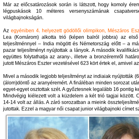
Már az előcsatározások során is látszott, hogy komoly ére
légpuskások 10 méteres versenyszámának csapatvers
világbajnokságán.
Az
egyéniben 4. helyezett gödöllői olimpikon, Mészáros Esz
Lea (Komárom) alkotta trió (képen balról jobbra) az első
teljesítménnyel – India mögött és Németország előtt – a má
pazar teljesítményt nyújtottak a lányok. A második kvalifikác
együttes folytathatja az arany-, illetve a bronzéremről hat
jutott Mészáros Eszter vezetésével 623 kört értek el, amivel a
Mivel a második legjobb teljesítményt az indiaiak nyújtották (62
(álom)döntő az aranyéremért. A fináléban minden sorozat után
egyet-egyet osztottak szét. A győztesnek legalább 16 pontig kell
Mindvégig kiélezett volt a küzdelem a két trió tagjai között.
14-14 volt az állás. A záró sorozatban a mieink összteljesítmé
jutottak. Ezzel a magyar női csapat junior világbajnoki címet sz