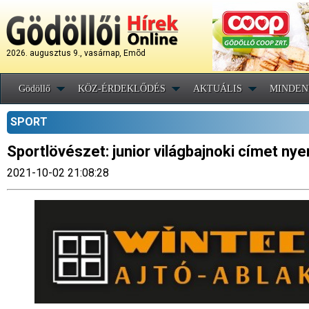
2026. augusztus 9., vasárnap, Emõd
Gödöllő
KÖZ-ÉRDEKLŐDÉS
AKTUÁLIS
MINDEN
SPORT
Sportlövészet: junior világbajnoki címet ny
2021-10-02 21:08:28