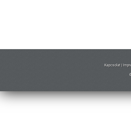
Kapcsolat
|
Imp
©