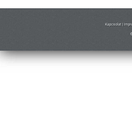
Kapcsolat
|
Imp
©