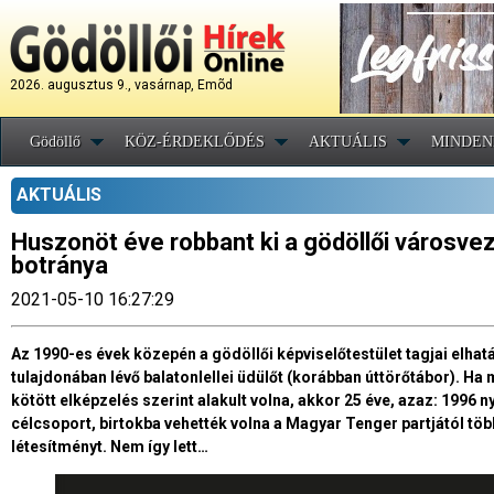
2026. augusztus 9., vasárnap, Emõd
Gödöllő
KÖZ-ÉRDEKLŐDÉS
AKTUÁLIS
MINDEN
AKTUÁLIS
Huszonöt éve robbant ki a gödöllői városveze
botránya
2021-05-10 16:27:29
Az 1990-es évek közepén a gödöllői képviselőtestület tagjai elhatáro
tulajdonában lévő balatonlellei üdülőt (korábban úttörőtábor). Ha
kötött elképzelés szerint alakult volna, akkor 25 éve, azaz: 1996
célcsoport, birtokba vehették volna a Magyar Tenger partjától töb
létesítményt. Nem így lett…