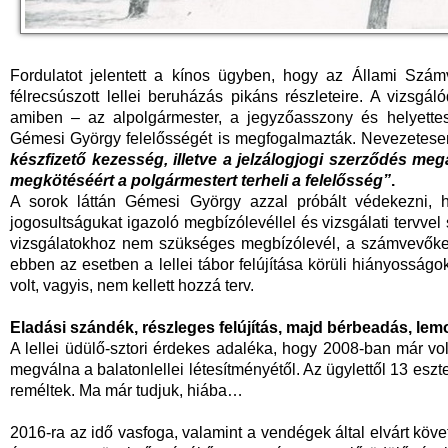
Fordulatot jelentett a kínos ügyben, hogy az Állami Számv
félrecsúszott lellei beruházás pikáns részleteire. A vizsgál
amiben – az alpolgármester, a jegyzőasszony és helyettes
Gémesi György felelősségét is megfogalmazták. Nevezetes
készfizető kezesség, illetve a jelzálogjogi szerződés meg
megkötéséért a polgármestert terheli a felelősség”
.
A sorok láttán Gémesi György azzal próbált védekezni, 
jogosultságukat igazoló megbízólevéllel és vizsgálati tervve
vizsgálatokhoz nem szükséges megbízólevél, a számvevőket i
ebben az esetben a lellei tábor felújítása körüli hiányosságo
volt, vagyis, nem kellett hozzá terv.
Eladási szándék, részleges felújítás, majd bérbeadás, le
A lellei üdülő-sztori érdekes adaléka, hogy 2008-ban már v
megválna a balatonlellei létesítményétől. Az ügylettől 13 eszte
reméltek. Ma már tudjuk, hiába…
2016-ra az idő vasfoga, valamint a vendégek által elvárt köve