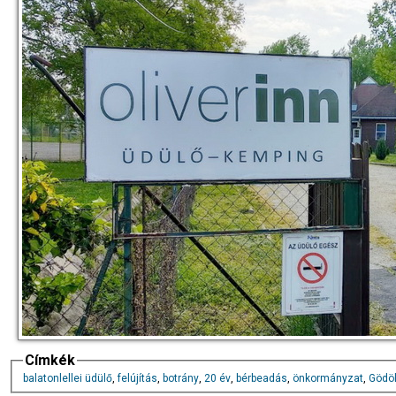
Címkék
balatonlellei üdülő
,
felújítás
,
botrány
,
20 év
,
bérbeadás
,
önkormányzat
,
Gödöl