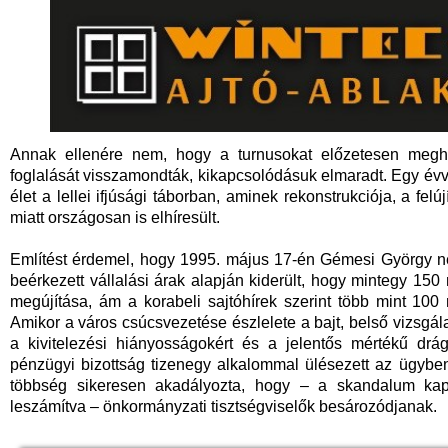
Annak ellenére nem, hogy a turnusokat előzetesen meghi
foglalását visszamondták, kikapcsolódásuk elmaradt. Egy év
élet a lellei ifjúsági táborban, aminek rekonstrukciója, a felújí
miatt országosan is elhíresült.
Említést érdemel, hogy 1995. május 17-én Gémesi György nég
beérkezett vállalási árak alapján kiderült, hogy mintegy 150 
megújítása, ám a korabeli sajtóhírek szerint több mint 100 mil
Amikor a város csúcsvezetése észlelete a bajt, belső vizsgálat
a kivitelezési hiányosságokért és a jelentős mértékű drá
pénzügyi bizottság tizenegy alkalommal ülésezett az ügyben
többség sikeresen akadályozta, hogy – a skandalum kapc
leszámítva – önkormányzati tisztségviselők besározódjanak.