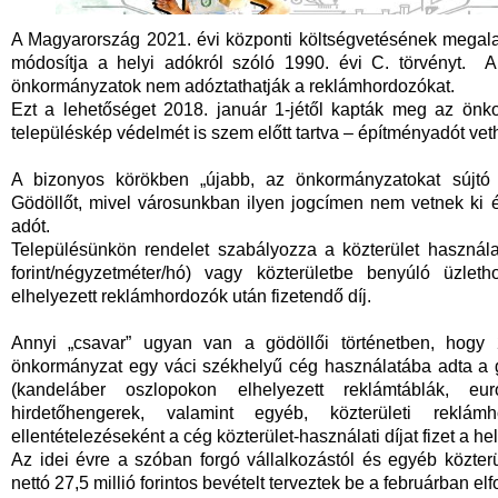
A Magyarország 2021. évi központi költségvetésének megalapo
módosítja a helyi adókról szóló 1990. évi C. törvényt. A
önkormányzatok nem adóztathatják a reklámhordozókat.
Ezt a lehetőséget 2018. január 1-jétől kapták meg az ön
településkép védelmét is szem előtt tartva – építményadót vet
A bizonyos körökben „újabb, az önkormányzatokat sújtó a
Gödöllőt, mivel városunkban ilyen jogcímen nem vetnek ki 
adót.
Településünkön rendelet szabályozza a közterület használa
forint/négyzetméter/hó) vagy közterületbe benyúló üzleth
elhelyezett reklámhordozók után fizetendő díj.
Annyi „csavar” ugyan van a gödöllői történetben, hogy
önkormányzat egy váci székhelyű cég használatába adta a göd
(kandeláber oszlopokon elhelyezett reklámtáblák, eur
hirdetőhengerek, valamint egyéb, közterületi reklám
ellentételezéseként a cég közterület-használati díjat fizet a h
Az idei évre a szóban forgó vállalkozástól és egyéb közter
nettó 27,5 millió forintos bevételt terveztek be a februárban el