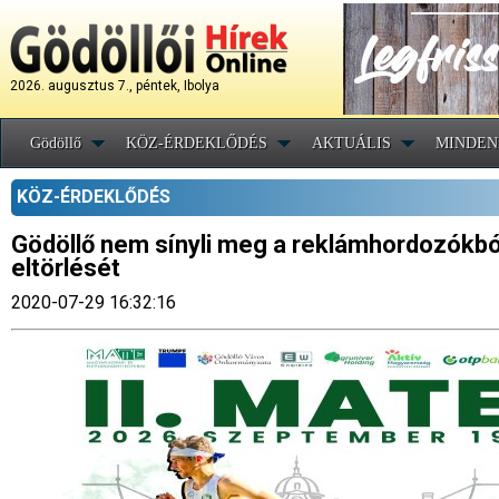
2026. augusztus 7., péntek, Ibolya
Gödöllő
KÖZ-ÉRDEKLŐDÉS
AKTUÁLIS
MINDEN
KÖZ-ÉRDEKLŐDÉS
Gödöllő nem sínyli meg a reklámhordozókb
eltörlését
2020-07-29 16:32:16