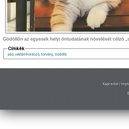
Gödöllőn az egyesek helyi öntudatának növelését célzó „cu
Címkék
adó
,
reklámhordozó
,
törvény
,
Gödöllő
Kapcsolat
|
Imp
©