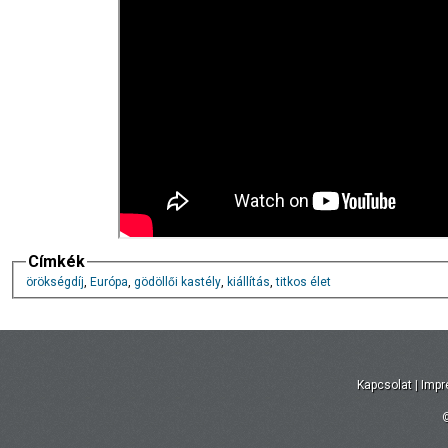
Címkék
örökségdíj
,
Európa
,
gödöllői kastély
,
kiállítás
,
titkos élet
Kapcsolat
|
Imp
©