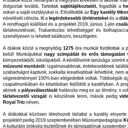
A diákok közül néhányan a megnyitót követően is aktívak mar
dolgoztak tovább. Tartottak
sajtótájékoztatót,
fogadták a
he
sokan a saját osztályukat is. Elindították az
Egy kastély titkos
növelését célozta. Itt a
legérdekesebb történeteket
és a
diák
A rendhagyó kiállítást és a projektet 2019. június 1-jén
csalá
tárlatvezetéssel, Trabantozási lehetőséggel és bolhapiacc
személyesen is lehetett találkozni, beszélgetni.
A diákok közül a megnyitóig
1275
óra munkát fordítottak a 
belül! Munkájukkal
nagy szimpátiát és erős támogatást v
környezetükből, iskolájukból. A kérdőíveink tanúsága szerint 
múzeumi munkáról:
izgalmasabbnak, érdekesebbnek találták.
szabadságot kaptunk, sokkalta kreatívabbak lehettünk, nem a 
végeredménnyel 100%-ban elégedettek voltak. Többségük úg
csapatmunkában és kitartásban fejlődött
a kastélyban. A pro
akinek a
pályaválasztását
határozta meg ez az élmény, s volt
tárlatvezetői vizsgát
is készülnek tenni, mások pedig
vide
Royal Trio
néven.
A diákokkal közösen létrehozott tárlattal a kastély elnyert
projektért pedig 2019 szeptemberében Múzeumpedagógiai
K
A kulturális örökség tisztelőinek és támogatóinak szeptember 