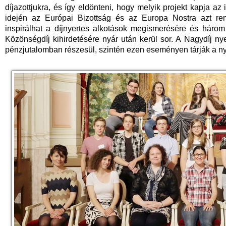
díjazottjukra, és így eldönteni, hogy melyik projekt kapja az
idején az Európai Bizottság és az Europa Nostra azt r
inspirálhat a díjnyertes alkotások megismerésére és háro
Közönségdíj kihirdetésére nyár után kerül sor. A Nagydíj n
pénzjutalomban részesül, szintén ezen eseményen tárják a ny