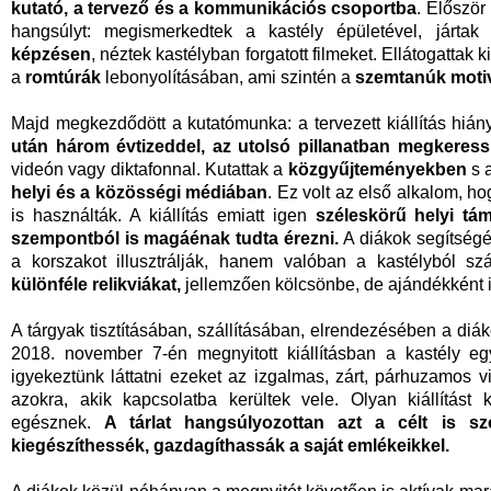
kutató, a tervező
és a kommunikációs csoportba
. Először
hangsúlyt: megismerkedtek a kastély épületével, járta
képzésen
, néztek kastélyban forgatott filmeket. Ellátogatta
a
romtúrák
lebonyolításában, ami szintén a
szemtanúk moti
Majd megkezdődött a kutatómunka: a tervezett kiállítás hián
után három évtizeddel, az utolsó pillanatban megkeres
videón vagy diktafonnal. Kutattak a
közgyűjteményekben
s 
helyi és a közösségi médiában
. Ez volt az első alkalom, h
is használták. A kiállítás emiatt igen
széleskörű helyi tá
szempontból is magáénak tudta érezni.
A diákok segítségé
a korszakot illusztrálják, hanem valóban a kastélyból s
különféle relikviákat,
jellemzően kölcsönbe, de ajándékként i
A tárgyak tisztításában, szállításában, elrendezésében a diá
2018. november 7-én megnyitott kiállításban a kastély egy
igyekeztünk láttatni ezeket az izgalmas, zárt, párhuzamos 
azokra, akik kapcsolatba kerültek vele. Olyan kiállítást k
egésznek.
A tárlat hangsúlyozottan azt a célt is s
kiegészíthessék, gazdagíthassák a saját emlékeikkel.