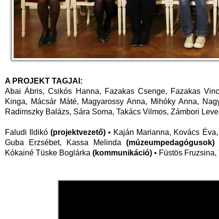
A PROJEKT TAGJAI:
Abai Ábris, Csikós Hanna, Fazakas Csenge, Fazakas Vince
Kinga, Mácsár Máté, Magyarossy Anna, Mihóky Anna, Nagym
Radimszky Balázs, Sára Soma, Takács Vilmos, Zámbori Lev
Faludi Ildikó
(projektvezető)
• Kaján Marianna, Kovács Éva,
Guba Erzsébet, Kassa Melinda
(múzeumpedagógusok)
Kókainé Tüske Boglárka
(kommunikáció)
• Füstös Fruzsina,