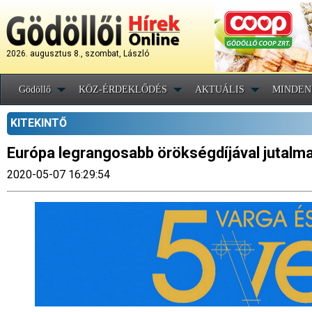
2026. augusztus 8., szombat, László
Gödöllő
KÖZ-ÉRDEKLŐDÉS
AKTUÁLIS
MINDEN
KITEKINTŐ
Európa legrangosabb örökségdíjával jutalmaz
2020-05-07 16:29:54