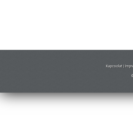
Kapcsolat
|
Imp
©