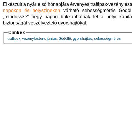
Elkészült a nyár első hónapjára érvényes traffipax-vezénylést
napokon és helyszíneken
várható sebességmérés Gödöllő 
„mindössze” négy napon bukkanhatnak fel a helyi kapitá
biztonságát veszélyeztető gyorshajtókat.
Címkék
traffipax
,
vezénylésterv
,
június
,
Gödöllő
,
gyorshajtás
,
sebességmérés