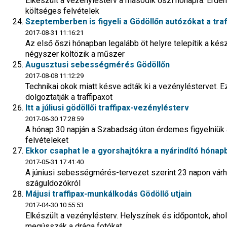
Elkészült a vezénylésterv a második őszi hónapra. Érdem
költséges felvételek
Szeptemberben is figyeli a Gödöllőn autózókat a traf
2017-08-31 11:16:21
Az első őszi hónapban legalább öt helyre telepítik a kész
négyszer költözik a műszer
Augusztusi sebességmérés Gödöllőn
2017-08-08 11:12:29
Technikai okok miatt késve adták ki a vezényléstervet. E
dolgoztatják a traffipaxot
Itt a júliusi gödöllői traffipax-vezénylésterv
2017-06-30 17:28:59
A hónap 30 napján a Szabadság úton érdemes figyelniük 
felvételeket
Ekkor csaphat le a gyorshajtókra a nyárindító hónapb
2017-05-31 17:41:40
A júniusi sebességmérés-tervezet szerint 23 napon várh
száguldozókról
Májusi traffipax-munkálkodás Gödöllő utjain
2017-04-30 10:55:53
Elkészült a vezénylésterv. Helyszínek és időpontok, aho
megússzák a drága fotókat