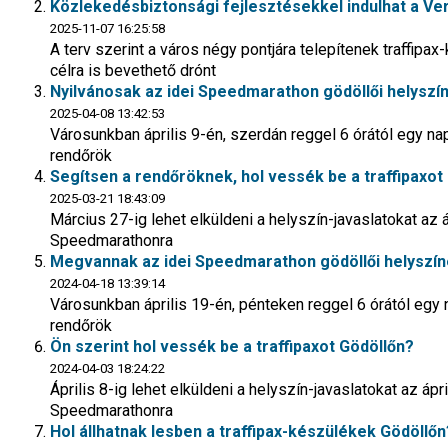
Közlekedésbiztonsági fejlesztésekkel indulhat a 
2025-11-07 16:25:58
A terv szerint a város négy pontjára telepítenek traffipax
célra is bevethető drónt
Nyilvánosak az idei Speedmarathon gödöllői helyszín
2025-04-08 13:42:53
Városunkban április 9-én, szerdán reggel 6 órától egy nap
rendőrök
Segítsen a rendőröknek, hol vessék be a traffipaxot
2025-03-21 18:43:09
Március 27-ig lehet elküldeni a helyszín-javaslatokat az 
Speedmarathonra
Megvannak az idei Speedmarathon gödöllői helyszín
2024-04-18 13:39:14
Városunkban április 19-én, pénteken reggel 6 órától egy n
rendőrök
Ön szerint hol vessék be a traffipaxot Gödöllőn?
2024-04-03 18:24:22
Április 8-ig lehet elküldeni a helyszín-javaslatokat az áp
Speedmarathonra
Hol állhatnak lesben a traffipax-készülékek Gödöllőn