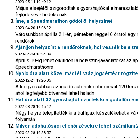
2023-05-14 10:49:12
Május elsejétől szigorodtak a gyorshajtókat elmarasztal
fejlődésével indokolnak
Íme, a Speedmarathon gödöllői helyszínei
2023-04-20 15:06:32
Városunkban április 21-én, pénteken reggel 6 órától egy n
rendőrök
Ajánljon helyszínt a rendőröknek, hol vessék be a tra
2023-04-04 10:34:08
Április 10-ig lehet elküldeni a helyszín-javaslatokat az á
Speedmarathonra
Nyolc óra alatt közel másfél száz jogsértést rögzítet
2022-12-21 19:26:06
A leggyorsabban száguldó autósok dobogósait 120 km/ór
ahol legfeljebb ötvennel lehet haladni
Hat óra alatt 32 gyorshajtót szűrtek ki a gödöllői re
2022-08-28 10:15:42
Négy helyre telepítették ki a traffipax-készülékeket a v
folyamán
Milyen adóhatósági ellenőrzésekre lehet számítani
2020-02-28 16:28:57