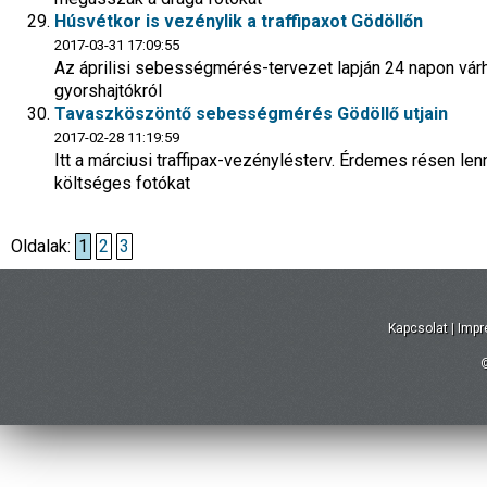
Húsvétkor is vezénylik a traffipaxot Gödöllőn
2017-03-31 17:09:55
Az áprilisi sebességmérés-tervezet lapján 24 napon várh
gyorshajtókról
Tavaszköszöntő sebességmérés Gödöllő utjain
2017-02-28 11:19:59
Itt a márciusi traffipax-vezénylésterv. Érdemes résen l
költséges fotókat
Oldalak:
1
2
3
Kapcsolat
|
Imp
©