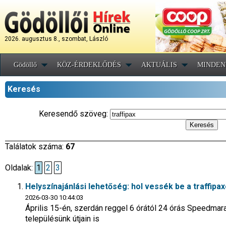
2026. augusztus 8., szombat, László
Gödöllő
KÖZ-ÉRDEKLŐDÉS
AKTUÁLIS
MINDEN
Keresés
Keresendő szöveg:
Találatok száma:
67
Oldalak:
1
2
3
Helyszínajánlási lehetőség: hol vessék be a traffipa
2026-03-30 10:44:03
Április 15-én, szerdán reggel 6 órától 24 órás Speedmara
településünk útjain is