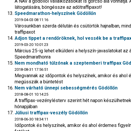
A NAV a gödöllői vállalkozásokat is górcső alá vonhatja. 
látogatására, böngéssze az adótraffipaxot!
Speedmarathon-helyszínek Gödöllőn
2019-04-03 08:11:16
Városunkban szerda délután és csütörtök hajnalban, mind
traffipaxot
Adjon tippet a rendőröknek, hol vessék be a traffipa
2019-03-20 10:01:23
Március 25-ig lehet elküldeni a helyszín-javaslatokat az 
Speedmarathonra
Nem mondható túlzónak a szeptemberi traffipax Göd
2018-08-31 17:56:51
Megvannak az időpontok és helyszínek, amikor és ahol é
megússzák a büntetést
Nem várható ünnepi sebességmérés Gödöllőn
2018-08-01 10:14:25
A traffipax-vezénylésterv szerint hét napon készülhetnek
hónapjában
Júliusi traffipax-veszély Gödöllőn
2018-06-30 18:34:11
Időpontok és helyszínek, amikor és ahol érdemes figyeln