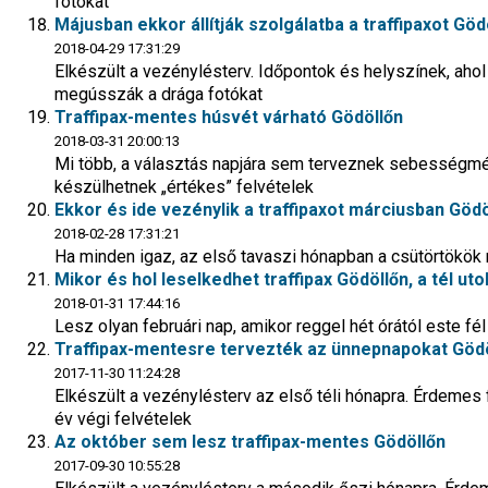
fotókat
Májusban ekkor állítják szolgálatba a traffipaxot Gödö
2018-04-29 17:31:29
Elkészült a vezénylésterv. Időpontok és helyszínek, aho
megússzák a drága fotókat
Traffipax-mentes húsvét várható Gödöllőn
2018-03-31 20:00:13
Mi több, a választás napjára sem terveznek sebességméré
készülhetnek „értékes” felvételek
Ekkor és ide vezénylik a traffipaxot márciusban Gödö
2018-02-28 17:31:21
Ha minden igaz, az első tavaszi hónapban a csütörtökök
Mikor és hol leselkedhet traffipax Gödöllőn, a tél ut
2018-01-31 17:44:16
Lesz olyan februári nap, amikor reggel hét órától este fé
Traffipax-mentesre tervezték az ünnepnapokat Göd
2017-11-30 11:24:28
Elkészült a vezénylésterv az első téli hónapra. Érdemes 
év végi felvételek
Az október sem lesz traffipax-mentes Gödöllőn
2017-09-30 10:55:28