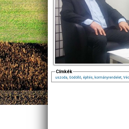
Címkék
uszoda
,
Gödöllő
,
építés
,
kormányrendelet
,
Véc