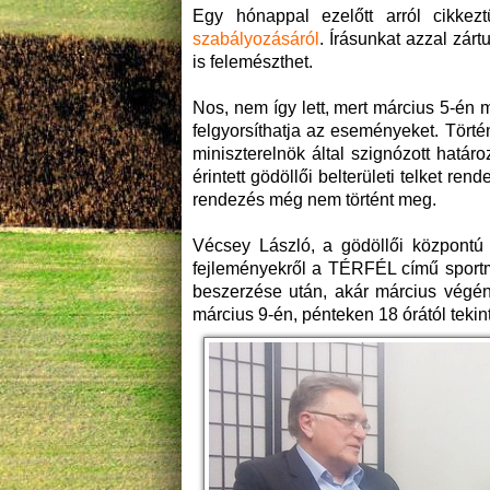
Egy hónappal ezelőtt arról cikke
szabályozásáról
. Írásunkat azzal zár
is felemészthet.
Nos, nem így lett, mert március 5-én 
felgyorsíthatja az eseményeket. Tört
miniszterelnök által szignózott hatá
érintett gödöllői belterületi telket ren
rendezés még nem történt meg.
Vécsey László, a gödöllői központú v
fejleményekről a TÉRFÉL című sportm
beszerzése után, akár március végén 
március 9-én, pénteken 18 órától teki