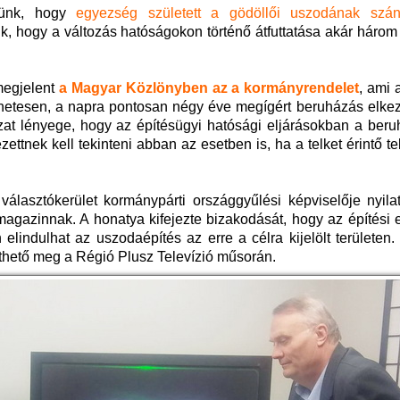
ztünk, hogy
egyezség született a gödöllői uszodának szánt
tuk, hogy a változás hatóságokon történő átfuttatása akár háro
megjelent
a Magyar Közlönyben az a kormányrendelet
, ami 
énetesen, a napra pontosan négy éve megígért beruházás elkez
rozat lényege, hogy az építésügyi hatósági eljárásokban a ber
dezettnek kell tekinteni abban az esetben is, ha a telket érintő te
álasztókerület kormánypárti országgyűlési képviselője nyilat
agazinnak. A honatya kifejezte bizakodását, hogy az építési 
elindulhat az uszodaépítés az erre a célra kijelölt területen
nthető meg a Régió Plusz Televízió műsorán.