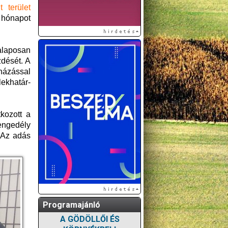
 terület
m hónapot
alaposan
dését. A
uházással
lekhatár-
kozott a
engedély
. Az adás
Programajánló
A GÖDÖLLŐI ÉS