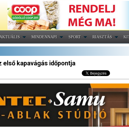
AKTUÁLIS
MINDENNAPI
SPORT
RIASZTÁS
KI
z első kapavágás időpontja