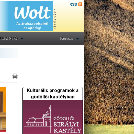
RSS
TEKINTŐ
Keresés
Kulturális programok a
gödöllői kastélyban