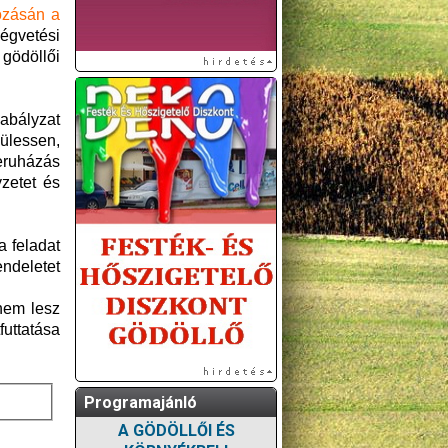
kozásán a
ségvetési
gödöllői
.
zabályzat
ülessen,
eruházás
yzetet és
a feladat
endeletet
 nem lesz
uttatása
Programajánló
A GÖDÖLLŐI ÉS