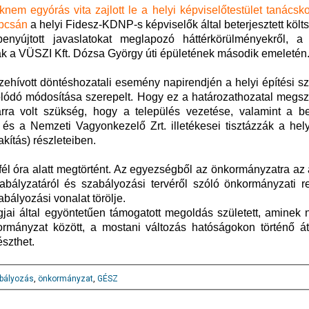
knem egyórás vita zajlott le a helyi képviselőtestület tanács
apcsán
a helyi Fidesz-KDNP-s képviselők által beterjesztett költ
benyújtott javaslatokat meglapozó háttérkörülményekről, a 
tak a VÜSZI Kft. Dózsa György úti épületének második emeletén
szehívott döntéshozatali esemény napirendjén a helyi építési s
ódó módosítása szerepelt. Hogy ez a határozathozatal megsz
rra volt szükség, hogy a település vezetése, valamint a b
 és a Nemzeti Vagyonkezelő Zrt. illetékesei tisztázzák a hel
kítás) részleteiben.
él óra alatt megtörtént. Az egyezségből az önkormányzatra az 
zabályzatáról és szabályozási tervéről szóló önkormányzati r
abályozási vonalat törölje.
agjai által egyöntetűen támogatott megoldás született, aminek
mányzat között, a mostani változás hatóságokon történő átf
szthet.
bályozás
,
önkormányzat
,
GÉSZ