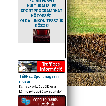
KÖRNYÉKBELI
KULTURÁLIS- ÉS
SPORTPROGRAMOKAT
KÖZÖSSÉGI
OLDALUNKON TESSZÜK
KÖZZÉ!
TÉRFÉL Sportmagazin
műsor
Kamerák előtt Gödöllő és a
környező települések sportolói