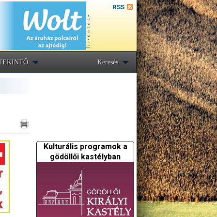
RSS
TEKINTŐ
Keresés
Kulturális programok a
gödöllői kastélyban