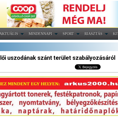
AKTUÁLIS
MINDENNAPI
SPORT
RIASZTÁS
KI
lői uszodának szánt terület szabályozásáról