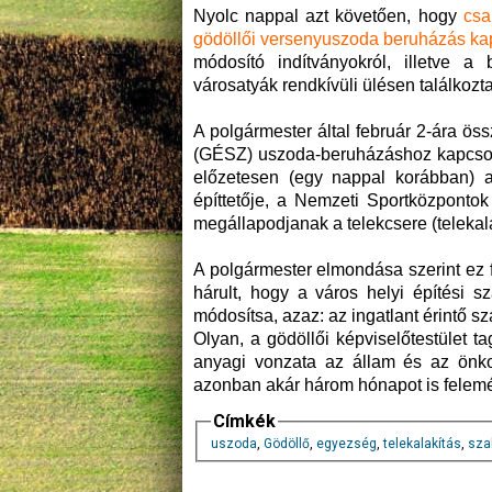
Nyolc nappal azt követően, hogy
csa
gödöllői versenyuszoda beruházás k
módosító indítványokról, illetve a 
városatyák rendkívüli ülésen találkoz
A polgármester által február 2-ára ös
(GÉSZ) uszoda-beruházáshoz kapcsol
előzetesen (egy nappal korábban) a
építtetője, a Nemzeti Sportközpontok
megállapodjanak a telekcsere (telekala
A polgármester elmondása szerint ez f
hárult, hogy a város helyi építési s
módosítsa, azaz: az ingatlant érintő sz
Olyan, a gödöllői képviselőtestület t
anyagi vonzata az állam és az önkor
azonban akár három hónapot is felemé
Címkék
uszoda
,
Gödöllő
,
egyezség
,
telekalakítás
,
sza