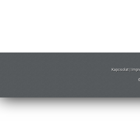
Kapcsolat
|
Imp
©