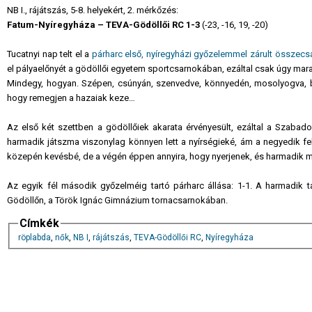
NB I., rájátszás, 5-8. helyekért, 2. mérkőzés:
Fatum-Nyíregyháza – TEVA-Gödöllői RC 1-3
(-23, -16, 19, -20)
Tucatnyi nap telt el a
párharc első, nyíregyházi győzelemmel zárult összec
el pályaelőnyét a gödöllői egyetem sportcsarnokában, ezáltal csak úgy mara
Mindegy, hogyan. Szépen, csúnyán, szenvedve, könnyedén, mosolyogva, bán
hogy remegjen a hazaiak keze…
Az első két szettben a gödöllőiek akarata érvényesült, ezáltal a Szabad
harmadik játszma viszonylag könnyen lett a nyírségieké, ám a negyedik fe
közepén kevésbé, de a végén éppen annyira, hogy nyerjenek, és harmadik m
Az egyik fél második győzelméig tartó párharc állása: 1-1. A harmadik t
Gödöllőn, a Török Ignác Gimnázium tornacsarnokában.
Címkék
röplabda
,
nők
,
NB I
,
rájátszás
,
TEVA-Gödöllői RC
,
Nyíregyháza