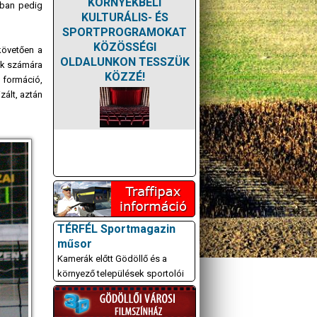
KÖRNYÉKBELI
ában pedig
KULTURÁLIS- ÉS
SPORTPROGRAMOKAT
KÖZÖSSÉGI
követően a
OLDALUNKON TESSZÜK
ak számára
KÖZZÉ!
i formáció,
zált, aztán
TÉRFÉL Sportmagazin
műsor
Kamerák előtt Gödöllő és a
környező települések sportolói