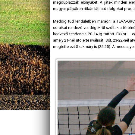
megduplázzák előnyüket. A játék minden ele
magyar pályákon ritkán látható dolgokat produ
Meddig tud lendületben maradni a TEVA-GRC?
soraikat rendező vendégekről szóltak a történ
kedvező tendencia 20-14-ig tartott. Ekkor – e
amely 21-nél utolérte riválisát. Sőt, 23-22-nél 
megtette ezt Szakmáry is (25-25). A meccsnyer