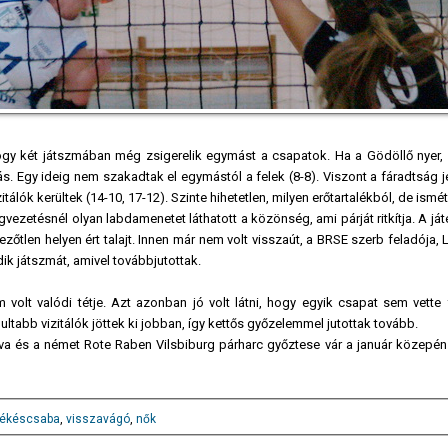
hogy két játszmában még zsigerelik egymást a csapatok. Ha a Gödöllő nyer, 
s. Egy ideig nem szakadtak el egymástól a felek (8-8). Viszont a fáradtság je
álók kerültek (14-10, 17-12). Szinte hihetetlen, milyen erőtartalékból, de ismét
ezetésnél olyan labdamenetet láthatott a közönség, ami párját ritkítja. A ját
zőtlen helyen ért talajt. Innen már nem volt visszaút, a BRSE szerb feladója,
ik játszmát, amivel továbbjutottak.
volt valódi tétje. Azt azonban jó volt látni, hogy egyik csapat sem vette f
ultabb vizitálók jöttek ki jobban, így kettős győzelemmel jutottak tovább.
ova és a német Rote Raben Vilsbiburg párharc győztese vár a január közepé
ékéscsaba
,
visszavágó
,
nők