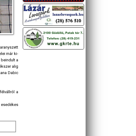
aranyszett
lei már ki-
 beindult a
ékszer alig
 Lana Dabic
élvállról a
n esedékes