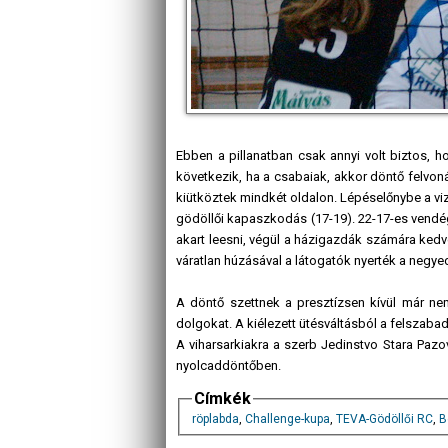
Ebben a pillanatban csak annyi volt biztos, 
következik, ha a csabaiak, akkor döntő felvoná
kiütköztek mindkét oldalon. Lépéselőnybe a vizit
gödöllői kapaszkodás (17-19). 22-17-es vendégv
akart leesni, végül a házigazdák számára kedve
váratlan húzásával a látogatók nyerték a negyed
A döntő szettnek a presztízsen kívül már nem 
dolgokat. A kiélezett ütésváltásból a felszabad
A viharsarkiakra a szerb Jedinstvo Stara Paz
nyolcaddöntőben.
Címkék
röplabda
,
Challenge-kupa
,
TEVA-Gödöllői RC
,
B