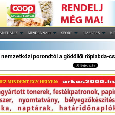
AKTUÁLIS
MINDENNAPI
SPORT
RIASZTÁS
KI
 nemzetközi porondtól a gödöllői röplabda-c