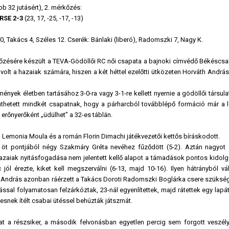
bb 32 jutásért), 2. mérkőzés:
 RSE
2-3
(23, 17, -25, -17, -13)
20, Takács 4, Széles 12. Cserék: Bánlaki (liberó), Radomszki 7, Nagy K.
kőzésére készült a TEVA-Gödöllői RC női csapata a bajnoki címvédő Békéscsab
 volt a hazaiak számára, hiszen a két héttel ezelőtti ütközeten Horváth Andrá
mények életben tartásához 3-0-ra vagy 3-1-re kellett nyernie a gödöllői társul
elenthetett mindkét csapatnak, hogy a párharcból továbblépő formáció már a 
 erőnyerőként „üdülhet” a 32-es táblán.
 Lemonia Moula és a román Florin Dimachi játékvezetői kettős bíráskodott.
 öt pontjából négy Szakmáry Gréta nevéhez fűződött (5-2). Aztán nagyot f
 hazaiak nyitásfogadása nem jelentett kellő alapot a támadások pontos kidol
ól érezte, kiket kell megszerválni (6-13, majd 10-16). Ilyen hátrányból vál
áth András azonban ráérzett a Takács Doroti Radomszki Boglárka csere szüksé
sal folyamatosan felzárkóztak, 23-nál egyenlítettek, majd rátettek egy lapát
esnek ítélt csabai ütéssel behúzták játszmát.
t a részsiker, a második felvonásban egyetlen percig sem forgott veszél