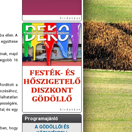
a ellen. A
s együttese
atnak, majd
legjobb 16
ordított a
gozásához,
lalhatatlan
gességére,
tal, és egy
Programajánló
A GÖDÖLLŐI ÉS
yben, hogy