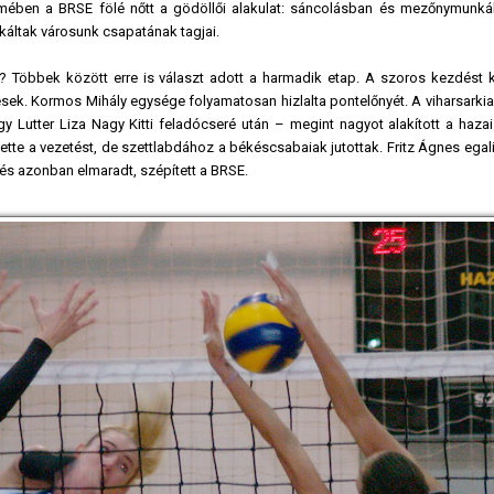
mében a BRSE fölé nőtt a gödöllői alakulat: sáncolásban és mezőnymunk
káltak városunk csapatának tagjai.
 Többek között erre is választ adott a harmadik etap. A szoros kezdést 
ések. Kormos Mihály egysége folyamatosan hizlalta pontelőnyét. A viharsarki
gy Lutter Liza Nagy Kitti feladócseré után – megint nagyot alakított a haza
átvette a vezetést, de szettlabdához a békéscsabaiak jutottak. Fritz Ágnes egali
és azonban elmaradt, szépített a BRSE.