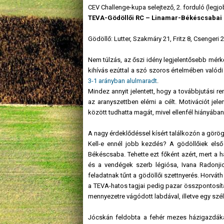
CEV Challenge-kupa selejtező, 2. forduló (legjo
TEVA-Gödöllői RC – Linamar-Békéscsabai
Gödöllő: Lutter, Szakmáry 21, Fritz 8, Csengeri 
Nem túlzás, az őszi idény legjelentősebb mér
kihívás ezúttal a szó szoros értelmében valódi
3-1 arányban alulmaradt
.
Mindez annyit jelentett, hogy a továbbjutási re
az aranyszettben elérni a célt. Motivációt j
között tudhatta magát, mivel ellenfél hiányában
A nagy érdeklődéssel kísért találkozón a görög
Kell-e ennél jobb kezdés? A gödöllőiek első
Békéscsaba. Tehette ezt főként azért, mert a
és a vendégek szerb légiósa, Ivana Radonjic j
feladatnak tűnt a gödöllői szettnyerés. Horv
a TEVA-hatos tagjai pedig pazar összpontosítás
mennyezetre vágódott labdával, illetve egy szél
Jócskán feldobta a fehér mezes házigazdáka