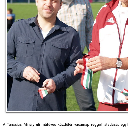
A Táncsics Mihály úti műfüves küzdőtér vasárnap reggeli átadását egyf