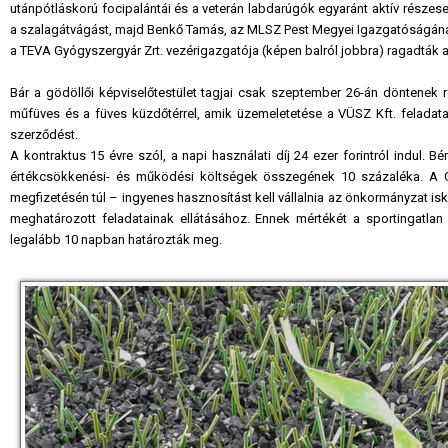
utánpótláskorú focipalántái és a veterán labdarúgók egyaránt aktív része
a szalagátvágást, majd Benkő Tamás, az MLSZ Pest Megyei Igazgatóságána
a TEVA Gyógyszergyár Zrt. vezérigazgatója (képen balról jobbra) ragadták a
Bár a gödöllői képviselőtestület tagjai csak szeptember 26-án döntenek ró
műfüves és a füves küzdőtérrel, amik üzemeletetése a VÜSZ Kft. feladat
szerződést.
A kontraktus 15 évre szól, a napi használati díj 24 ezer forintról indul. B
értékcsökkenési- és működési költségek összegének 10 százaléka. A 
megfizetésén túl – ingyenes hasznosítást kell vállalnia az önkormányzat is
meghatározott feladatainak ellátásához. Ennek mértékét a sportingatla
legalább 10 napban határozták meg.