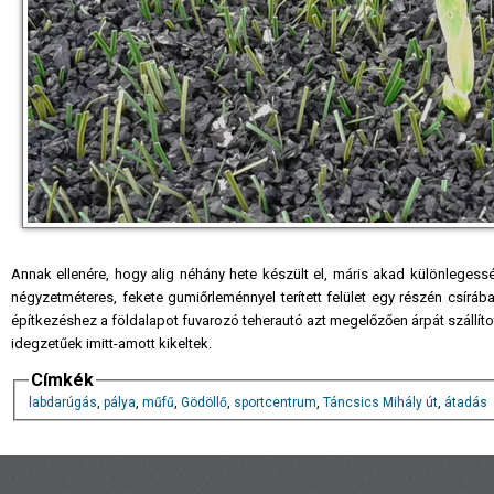
Annak ellenére, hogy alig néhány hete készült el, máris akad különlegess
négyzetméteres, fekete gumiőrleménnyel terített felület egy részén csír
építkezéshez a földalapot fuvarozó teherautó azt megelőzően árpát szállítot
idegzetűek imitt-amott kikeltek.
Címkék
labdarúgás
,
pálya
,
műfű
,
Gödöllő
,
sportcentrum
,
Táncsics Mihály út
,
átadás