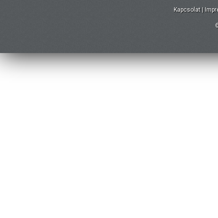
Kapcsolat
|
Imp
©