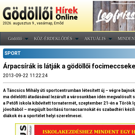
2026. augusztus 9., vasárnap, Emõd
Gödöllő
KÖZ-ÉRDEKLŐDÉS
AKTUÁLIS
MINDEN
SPORT
Árpacsírák is látják a gödöllői focimeccsek
2013-09-22 11:22:24
A Táncsics Mihály úti sportcentrumban létesített új – végre bajn
ma délelőtti átadásával lezárult a városunkban idén megvalósult 
a Petőfi iskola kibővített tornatermét, szeptember 21-én a Török 
jóvoltából – megújult borítású tornacsarnokát és szabadtéri kézil
diákok és a sportélet helyi szerelmesei.