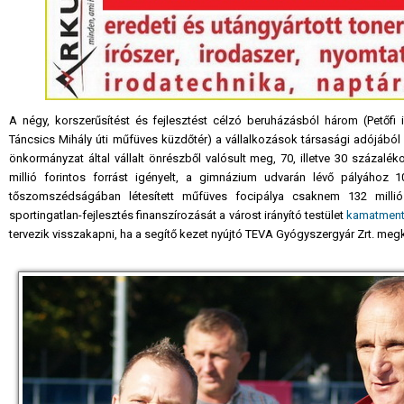
A négy, korszerűsítést és fejlesztést célzó beruházásból három (Petőfi 
Táncsics Mihály úti műfüves küzdőtér) a vállalkozások társasági adójából er
önkormányzat által vállalt önrészből valósult meg, 70, illetve 30 százalék
millió forintos forrást igényelt, a gimnázium udvarán lévő pályához 10
tőszomszédságában létesített műfüves focipálya csaknem 132 millió 
sportingatlan-fejlesztés finanszírozását a várost irányító testület
kamatmente
tervezik visszakapni, ha a segítő kezet nyújtó TEVA Gyógyszergyár Zrt. meg