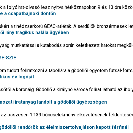
ak a folyóirat-olvasó lesz nyitva hétköznapokon 9 és 13 óra közö
e a csapatbajnoki döntőn
ukért a tinédzserkorú GEAC-atléták. A serdülők bronzérmesek le
i lány tragikus halála ügyében
ság munkatársai a kutakodás során keletkezett iratokat megkül
ISE-SZIE
m tudott feliratkozni a tabellára a gödöllői egyetem futsal-form
ikus év logóját
sőtől a koronáig. Gödöllő a királyné városa felirat látható az ibo
mozati iratanyag landolt a gödöllői ügyészségen
ta az összesen 1.139 bűncselekmény elkövetésének felderítésé
 gödöllői rendőrök az élelmiszertolvajláson kapott férfinél