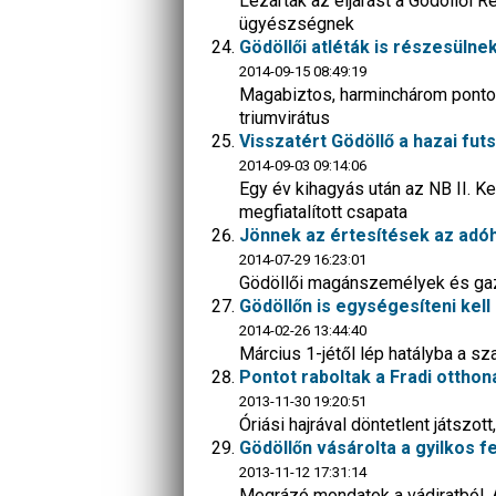
Lezárták az eljárást a Gödöllői 
ügyészségnek
Gödöllői atléták is részesülnek
2014-09-15 08:49:19
Magabiztos, harminchárom pontos 
triumvirátus
Visszatért Gödöllő a hazai fu
2014-09-03 09:14:06
Egy év kihagyás után az NB II. K
megfiatalított csapata
Jönnek az értesítések az adóh
2014-07-29 16:23:01
Gödöllői magánszemélyek és gazdá
Gödöllőn is egységesíteni kell 
2014-02-26 13:44:40
Március 1-jétől lép hatályba a sz
Pontot raboltak a Fradi ottho
2013-11-30 19:20:51
Óriási hajrával döntetlent játszot
Gödöllőn vásárolta a gyilkos f
2013-11-12 17:31:14
Megrázó mondatok a vádiratból. 