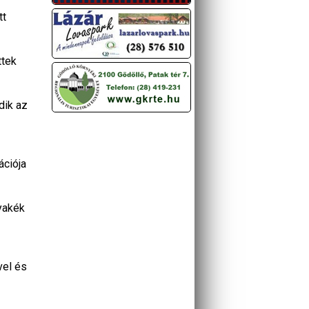
tt
ttek
dik az
ációja
lyakék
vel és