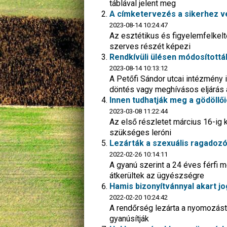
táblával jelent meg
A címketervezés a sikerhez v
2023-08-14 10:24:47
Az esztétikus és figyelemfelkelt
szerves részét képezi
Rendkívüli ülésen módosítottá
2023-08-14 10:13:12
A Petőfi Sándor utcai intézmény i
döntés vagy meghívásos eljárás 
Innen tudhatják meg a gödöllői
2023-03-08 11:22:44
Az első részletet március 16-ig 
szükséges leróni
Lezárták a szexuális ragadozó 
2022-02-26 10:14:11
A gyanú szerint a 24 éves férfi 
átkerültek az ügyészségre
Hamis bizonyítvánnyal akart jo
2022-02-20 10:24:42
A rendőrség lezárta a nyomozást 
gyanúsítják