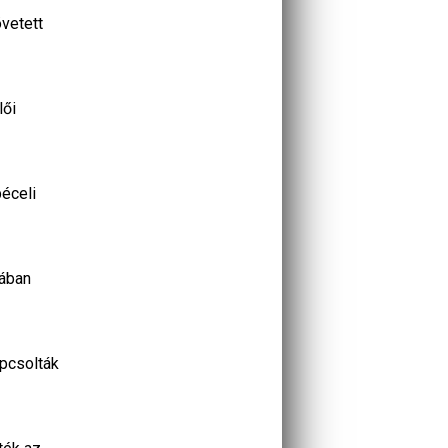
övetett
lői
péceli
sában
apcsolták