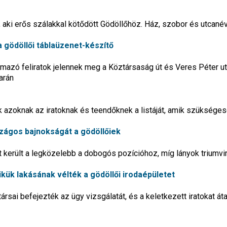
 aki erős szálakkal kötődött Gödöllőhöz. Ház, szobor és utcanév
a gödöllői táblaüzenet-készítő
almazó feliratok jelennek meg a Köztársaság út és Veres Péter u
arán
 azoknak az iratoknak és teendőknek a listáját, amik szükséges
szágos bajnokságát a gödöllőiek
at került a legközelebb a dobogós pozícióhoz, míg lányok triumvi
ikük lakásának vélték a gödöllői irodaépületet
rsai befejezték az ügy vizsgálatát, és a keletkezett iratokat át