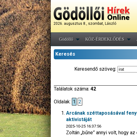
2026. augusztus 8., szombat, László
Gödöllő
KÖZ-ÉRDEKLŐDÉS
Keresés
Keresendő szöveg:
Találatok száma:
42
Oldalak:
1
2
Arcának széttaposásával fenye
aktivistáját
2025-10-25 16:37:56
Zoltán „bűne” annyi volt, hogy a