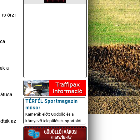
 is őrzi
tca
ek a
rátusa
TÉRFÉL Sportmagazin
műsor
Kamerák előtt Gödöllő és a
adták az
környező települések sportolói