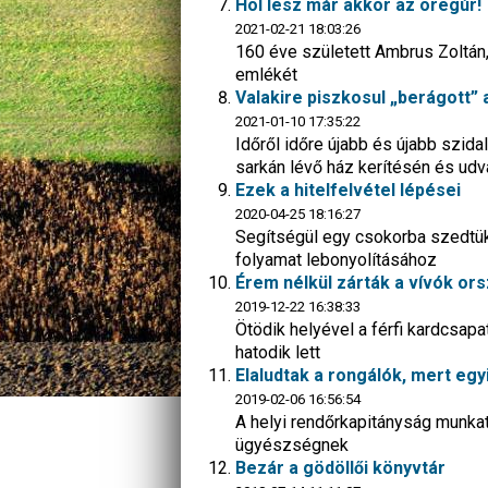
Hol lesz már akkor az öregúr!
2021-02-21 18:03:26
160 éve született Ambrus Zoltán,
emlékét
Valakire piszkosul „berágott” 
2021-01-10 17:35:22
Időről időre újabb és újabb szid
sarkán lévő ház kerítésén és udv
Ezek a hitelfelvétel lépései
2020-04-25 18:16:27
Segítségül egy csokorba szedtük
folyamat lebonyolításához
Érem nélkül zárták a vívók or
2019-12-22 16:38:33
Ötödik helyével a férfi kardcsap
hatodik lett
Elaludtak a rongálók, mert egy
2019-02-06 16:56:54
A helyi rendőrkapitányság munkatá
ügyészségnek
Bezár a gödöllői könyvtár