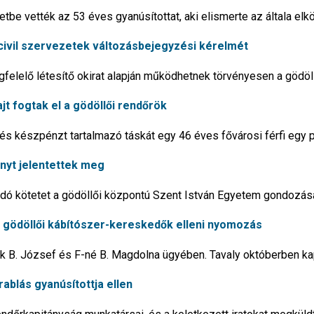
etbe vették az 53 éves gyanúsítottat, aki elismerte az általa elk
a civil szervezetek változásbejegyzési kérelmét
elelő létesítő okirat alapján működhetnek törvényesen a gödöl
ajt fogtak el a gödöllői rendőrök
 és készpénzt tartalmazó táskát egy 46 éves fővárosi férfi egy 
yt jelentettek meg
kodó kötetet a gödöllői központú Szent István Egyetem gondozá
 a gödöllői kábítószer-kereskedők elleni nyomozás
ok B. József és F-né B. Magdolna ügyében. Tavaly októberben k
rablás gyanúsítottja ellen