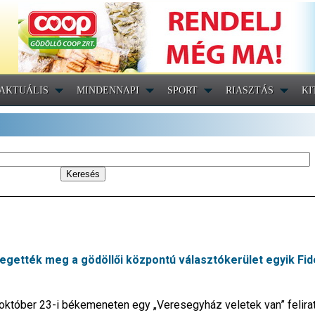
AKTUÁLIS
MINDENNAPI
SPORT
RIASZTÁS
KI
gették meg a gödöllői központú választókerület egyik Fid
z október 23-i békemeneten egy „Veresegyház veletek van” felira