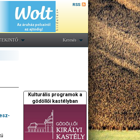
RSS
TEKINTŐ
Keresés
Kulturális programok a
gödöllői kastélyban
esz-
tú