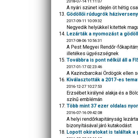
2018-07-14 11:11:07
A nyári szünet idején öt hétig cs
Gödöllői rúdugrók háziverseny
2017-09-11 10:09:32
Negyedik helyükkel kitettek mag
Lezárták a nyomozást a gödöllő
2017-08-06 10:56:31
A Pest Megyei Rendőr-főkapitány
illetékes ügyészségnek
Továbbra is pont nélkül áll a F
2017-01-17 02:23:46
A Kazincbarcikai Ördögök ellen se
Kiválasztották a 2017-es temat
2016-12-27 10:27:53
Erzsébet királyné alakja és a Bölc
színű emblémán
Több mint 37 ezer oldalas nyo
2016-07-16 09:42:08
A helyi rendőrkapitányság lezár
bizonyításával járó kutakodást
Lopott okiratokat is találtak a