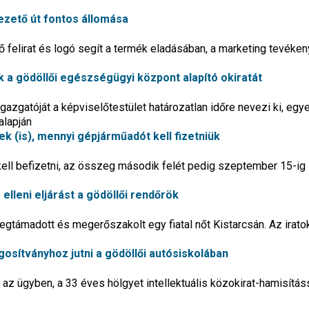
ezető út fontos állomása
ő felirat és logó segít a termék eladásában, a marketing tevéke
k a gödöllői egészségügyi központ alapító okiratát
gazgatóját a képviselőtestület határozatlan időre nevezi ki, egy
alapján
ek (is), mennyi gépjárműadót kell fizetniük
kell befizetni, az összeg második felét pedig szeptember 15-ig
elleni eljárást a gödöllői rendőrök
megtámadott és megerőszakolt egy fiatal nőt Kistarcsán. Az irato
gosítványhoz jutni a gödöllői autósiskolában
az ügyben, a 33 éves hölgyet intellektuális közokirat-hamisítás