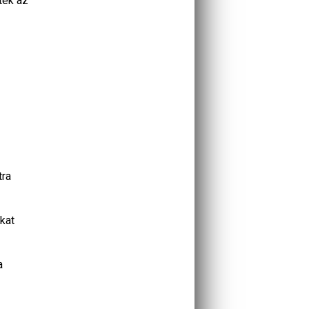
ték az
tra
kat
a