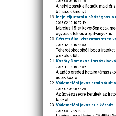
2016-05-08 10:11:18
A helyi zsaruk elfogták, majd őriz
bűncselekményt
Ideje eljuttatni a bírósághoz 
2016-02-19 10:37:49
Március 15-ét követően csak megf
egyesületek és alapítványok is
Sértett által visszatartott tolv
2015-12-18 10:48:50
Tehergépkocsiból lopott iratokat
parkoló előtt
Kosáry Domokos forráskiadván
2015-11-18 16:04:59
A tudós eredeti irataira támasz
adták közre
Vádemelési javaslattal zárult
2015-07-04 08:54:28
Az ügyészségre kerültek az irat
le őket
Vádemelési javaslat a kórházi 
2015-05-17 09:30:13