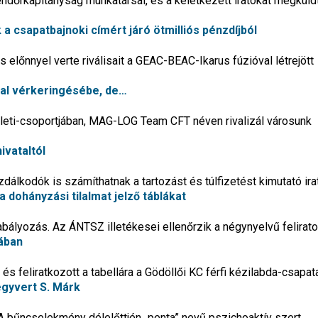
Rendőrkapitányság munkatársai, és a keletkezett iratokat megküld
 a csapatbajnoki címért járó ötmilliós pénzdíjból
előnnyel verte riválisait a GEAC-BEAC-Ikarus fúzióval létrejött
tsal vérkeringésébe, de…
eleti-csoportjában, MAG-LOG Team CFT néven rivalizál városunk
ivataltól
lkodók is számíthatnak a tartozást és túlfizetést kimutató ira
a dohányzási tilalmat jelző táblákat
abályozás. Az ÁNTSZ illetékesei ellenőrzik a négynyelvű felirato
nában
t, és feliratkozott a tabellára a Gödöllői KC férfi kézilabda-csapat
egyvert S. Márk
A bűncselekmény délelőttjén „penta” nevű pszichoaktív szert