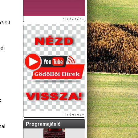
nység
edi
A GÖDÖLLŐI ÉS
KÖRNYÉKBELI
KULTURÁLIS- ÉS
SPORTPROGRAMOKAT
KÖZÖSSÉGI
k
OLDALUNKON TESSZÜK
KÖZZÉ!
Programajánló
sal