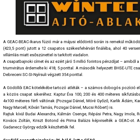
A GEAC-BEAC-Ikarus fúzió már a májusi elődöntő során is remekül működött
(423,5 pont) jutott a 12 csapatos székesfehérvári fináléba, ahol 40 ver
villámlás miatt esőszünettel is tarkított viadalon.
A csapatbajnoki címet és az ezért járó 5 millió forintos pénzdíjat – amiből a 
triumvirátus érdemelte ki 418, 5 ponttal. A második helyezett BHSE-UTE csa
Debreceni SC-SI-Nyírsuli végzett 354 ponttal.
A Gödöllői EAC kötelékébe tartozó atléták – a számos dobogós pozíció elé
a közös csapat sikeréhez. Kaptur Éva 100, 200 és 400 méteres síkfutás
4x100 méteres férfi váltónak (Pozsgai Dániel, Móré Győző, Karlik Ádám, Karl
Nagy Marcell, Kővári Tamás, Pozsgai Dániel, Mucsi Róbert) is.
Rajtuk kívül Budai Alexandra, Kálmán Csenge, Répási Petra, Nagy Imola, R
Kovács Zoltán, Kriszt Botond és Prima Balázs képviselték a GEAC-ot. A s
Gadanecz György edzők készítették fel.