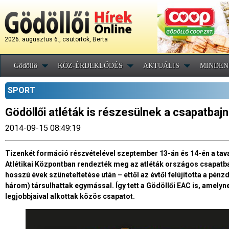
2026. augusztus 6., csütörtök, Berta
Gödöllő
KÖZ-ÉRDEKLŐDÉS
AKTUÁLIS
MINDEN
SPORT
Gödöllői atléták is részesülnek a csapatbajn
2014-09-15 08:49:19
Tizenkét formáció részvételével szeptember 13-án és 14-én a tav
Atlétikai Központban rendezték meg az atléták országos csapatb
hosszú évek szüneteltetése után – ettől az évtől felújította a pénz
három) társulhattak egymással. Így tett a Gödöllői EAC is, amelyn
legjobbjaival alkottak közös csapatot.