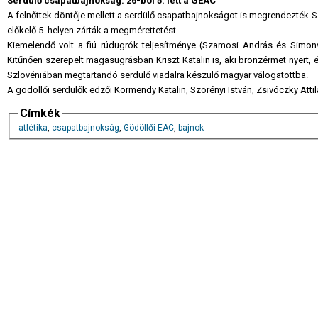
Serdülő csapatbajnokság: 26-ból 5. lett a GEAC
A felnőttek döntője mellett a serdülő csapatbajnokságot is megrendezték Sz
előkelő 5. helyen zárták a megmérettetést.
Kiemelendő volt a fiú rúdugrók teljesítménye (Szamosi András és Simon
Kitűnően szerepelt magasugrásban Kriszt Katalin is, aki bronzérmet nyert, 
Szlovéniában megtartandó serdülő viadalra készülő magyar válogatottba.
A gödöllői serdülők edzői Körmendy Katalin, Szörényi István, Zsivóczky Att
Címkék
atlétika
,
csapatbajnokság
,
Gödöllői EAC
,
bajnok