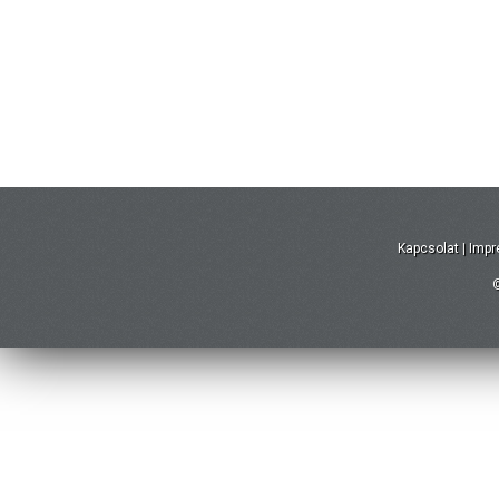
Kapcsolat
|
Imp
©