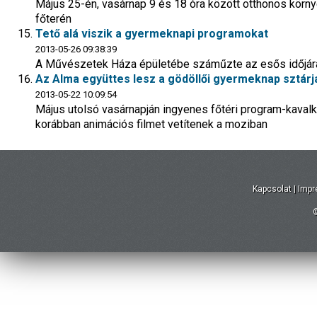
Május 25-én, vasárnap 9 és 18 óra között otthonos környe
főterén
Tető alá viszik a gyermeknapi programokat
2013-05-26 09:38:39
A Művészetek Háza épületébe száműzte az esős időjárás
Az Alma együttes lesz a gödöllői gyermeknap sztárj
2013-05-22 10:09:54
Május utolsó vasárnapján ingyenes főtéri program-kaval
korábban animációs filmet vetítenek a moziban
Kapcsolat
|
Imp
©