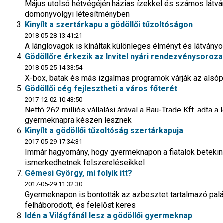
Május utolsó hétvégéjén házias ízekkel és számos lát
domonyvölgyi létesítményben
Kinyílt a szertárkapu a gödöllői tűzoltóságon
2018-05-28 13:41:21
A lánglovagok is kínáltak különleges élményt és látván
Gödöllőre érkezik az Invitel nyári rendezvénysoroza
2018-05-25 14:33:54
X-box, batak és más izgalmas programok várják az alsóp
Gödöllői cég fejlesztheti a város főterét
2017-12-02 10:43:50
Nettó 262 milliós vállalási árával a Bau-Trade Kft. adta a 
gyermeknapra készen lesznek
Kinyílt a gödöllői tűzoltóság szertárkapuja
2017-05-29 17:34:31
Immár hagyomány, hogy gyermeknapon a fiatalok betekin
ismerkedhetnek felszereléseikkel
Gémesi György, mi folyik itt?
2017-05-29 11:32:30
Gyermeknapon is bontották az azbesztet tartalmazó palá
felháborodott, és felelőst keres
Idén a Világfánál lesz a gödöllői gyermeknap