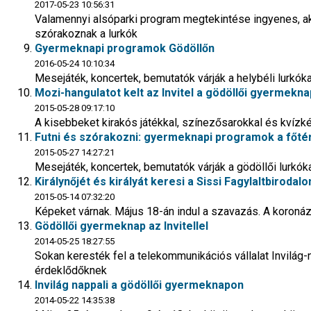
2017-05-23 10:56:31
Valamennyi alsóparki program megtekintése ingyenes, a
szórakoznak a lurkók
Gyermeknapi programok Gödöllőn
2016-05-24 10:10:34
Mesejáték, koncertek, bemutatók várják a helybéli lurkóka
Mozi-hangulatot kelt az Invitel a gödöllői gyermekn
2015-05-28 09:17:10
A kisebbeket kirakós játékkal, színezősarokkal és kvízké
Futni és szórakozni: gyermeknapi programok a főté
2015-05-27 14:27:21
Mesejáték, koncertek, bemutatók várják a gödöllői lurkók
Királynőjét és királyát keresi a Sissi Fagylaltbirodal
2015-05-14 07:32:20
Képeket várnak. Május 18-án indul a szavazás. A koroná
Gödöllői gyermeknap az Invitellel
2014-05-25 18:27:55
Sokan keresték fel a telekommunikációs vállalat Invilág-n
érdeklődőknek
Invilág nappali a gödöllői gyermeknapon
2014-05-22 14:35:38