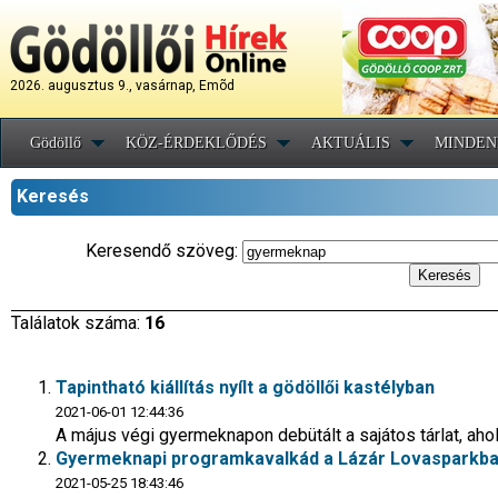
2026. augusztus 9., vasárnap, Emõd
Gödöllő
KÖZ-ÉRDEKLŐDÉS
AKTUÁLIS
MINDEN
Keresés
Keresendő szöveg:
Találatok száma:
16
Tapintható kiállítás nyílt a gödöllői kastélyban
2021-06-01 12:44:36
A május végi gyermeknapon debütált a sajátos tárlat, ahol
Gyermeknapi programkavalkád a Lázár Lovasparkb
2021-05-25 18:43:46