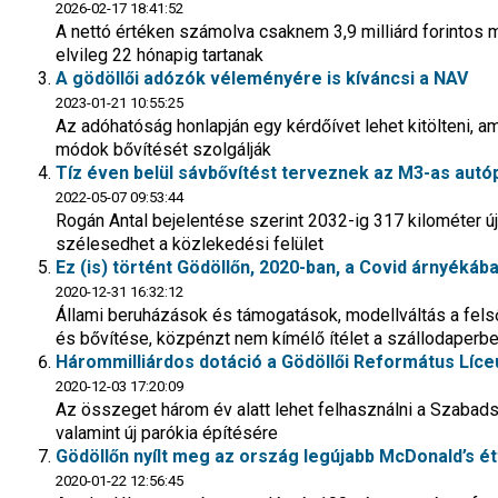
2026-02-17 18:41:52
A nettó értéken számolva csaknem 3,9 milliárd forintos
elvileg 22 hónapig tartanak
A gödöllői adózók véleményére is kíváncsi a NAV
2023-01-21 10:55:25
Az adóhatóság honlapján egy kérdőívet lehet kitölteni, 
módok bővítését szolgálják
Tíz éven belül sávbővítést terveznek az M3-as autó
2022-05-07 09:53:44
Rogán Antal bejelentése szerint 2032-ig 317 kilométer ú
szélesedhet a közlekedési felület
Ez (is) történt Gödöllőn, 2020-ban, a Covid árnyékába
2020-12-31 16:32:12
Állami beruházások és támogatások, modellváltás a felső
és bővítése, közpénzt nem kímélő ítélet a szállodaperb
Hárommilliárdos dotáció a Gödöllői Református Líc
2020-12-03 17:20:09
Az összeget három év alatt lehet felhasználni a Szabadsá
valamint új parókia építésére
Gödöllőn nyílt meg az ország legújabb McDonald’s é
2020-01-22 12:56:45