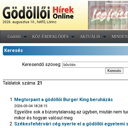
2026. augusztus 10., hétfõ, Lörinc
Gödöllő
KÖZ-ÉRDEKLŐDÉS
AKTUÁLIS
MINDEN
Keresés
Keresendő szöveg:
Találatok száma:
21
Megtorpant a gödöllői Burger King beruházás
2026-03-04 18:28:15
Egyelőre sok a bizonytalanság az ügyben, miután nem tud
mikor és hogyan valósul meg
Székesfehérvári cég nyerte el a gödöllői egyetemi 