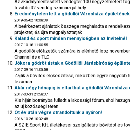
Az akadálymentesített vendégtér 100 négyzetmétert fogla
további 32 vendég számára jut hely
Eredménytelen lett a gödöllői Városháza épületének 
2019-06-02 10:08:39
A beérkezett ajánlatok összege meghaladta a rendelkezé
projektet, és újra megpályáztatják
Kaland és sport minden mennyiségben az Invitelnél
2017-10-18 11:00:55
A gödöllői előfizetők számára is elérhető lesz novembert
Channel és a TLC
Jókora gödröt ástak a Gödöllői Járásbíróság épülete
2017-09-16 11:35:58
Zajlik a bővítés előkészítése, miközben egyre nagyobb t
lezárása
Akár négy hónapig is eltarthat a gödöllői Városháza
2017-03-31 21:58:37
Kis híján botrányba fulladt a lakossági fórum, ahol hazug
az új közösségi téren
Öt év után végre strandoltunk a nyáron!
2016-10-26 10:32:48
A SZIE Sport Kft. illetékesei szolgáltatás-bővítést és to