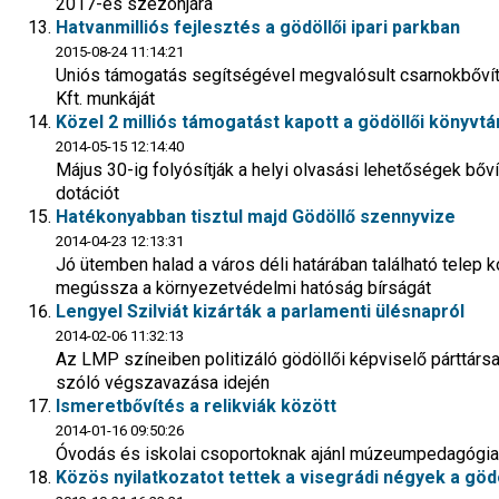
2017-es szezonjára
Hatvanmilliós fejlesztés a gödöllői ipari parkban
2015-08-24 11:14:21
Uniós támogatás segítségével megvalósult csarnokbőví
Kft. munkáját
Közel 2 milliós támogatást kapott a gödöllői könyvtá
2014-05-15 12:14:40
Május 30-ig folyósítják a helyi olvasási lehetőségek bőv
dotációt
Hatékonyabban tisztul majd Gödöllő szennyvize
2014-04-23 12:13:31
Jó ütemben halad a város déli határában található telep k
megússza a környezetvédelmi hatóság bírságát
Lengyel Szilviát kizárták a parlamenti ülésnapról
2014-02-06 11:32:13
Az LMP színeiben politizáló gödöllői képviselő párttársai
szóló végszavazása idején
Ismeretbővítés a relikviák között
2014-01-16 09:50:26
Óvodás és iskolai csoportoknak ajánl múzeumpedagógiai
Közös nyilatkozatot tettek a visegrádi négyek a göd