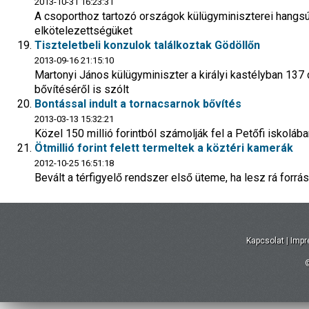
2013-10-31 16:23:31
A csoporthoz tartozó országok külügyminiszterei hangsúl
elkötelezettségüket
Tiszteletbeli konzulok találkoztak Gödöllőn
2013-09-16 21:15:10
Martonyi János külügyminiszter a királyi kastélyban 137
bővítéséről is szólt
Bontással indult a tornacsarnok bővítés
2013-03-13 15:32:21
Közel 150 millió forintból számolják fel a Petőfi iskolá
Ötmillió forint felett termeltek a köztéri kamerák
2012-10-25 16:51:18
Bevált a térfigyelő rendszer első üteme, ha lesz rá forrás
Kapcsolat
|
Imp
©