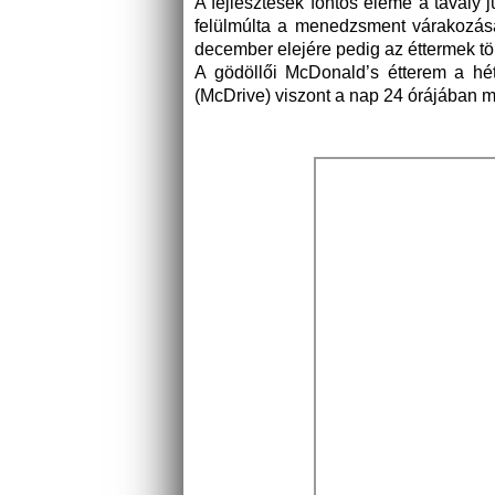
A fejlesztések fontos eleme a tavaly jú
felülmúlta a menedzsment várakozása
december elejére pedig az éttermek töb
A gödöllői McDonald’s étterem a hét
(McDrive) viszont a nap 24 órájában 