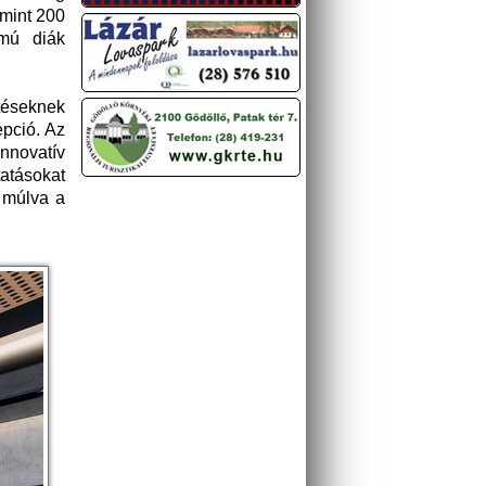
mint 200
ámú diák
ztéseknek
epció. Az
innovatív
tatásokat
v múlva a