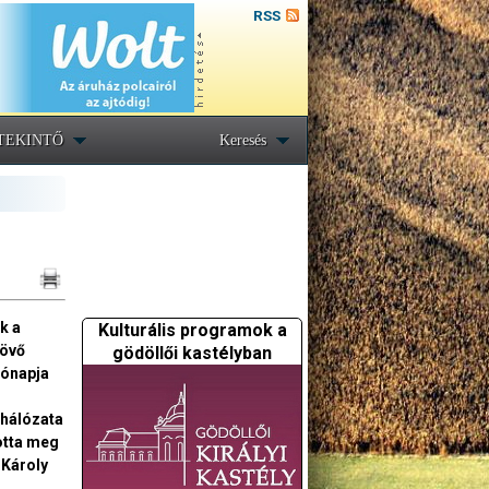
RSS
TEKINTŐ
Keresés
k a
Kulturális programok a
Jövő
gödöllői kastélyban
hónapja
 hálózata
otta meg
 Károly