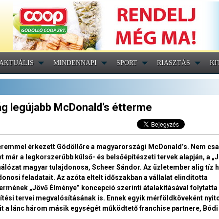
AKTUÁLIS
MINDENNAPI
SPORT
RIASZTÁS
KI
ág legújabb McDonald’s étterme
tteremmel érkezett Gödöllőre a magyarországi McDonald’s. Nem csa
et már a legkorszerűbb külső- és belsőépítészeti tervek alapján, a „
hálózat magyar tulajdonosa, Scheer Sándor. Az üzletember alig tíz 
onosi feladatait. Az azóta eltelt időszakban a vállalat elindította
termének „Jövő Élménye” koncepció szerinti átalakításával folytatta
ítési tervei megvalósításának is. Ennek egyik mérföldköveként nyit
mit a lánc három másik egységét működtető franchise partnere, Bódi