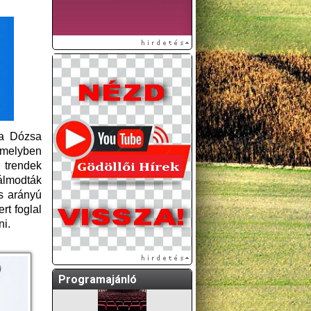
 a Dózsa
 amelyben
A GÖDÖLLŐI ÉS
 trendek
KÖRNYÉKBELI
 álmodták
KULTURÁLIS- ÉS
s arányú
SPORTPROGRAMOKAT
rt foglal
KÖZÖSSÉGI
ni.
OLDALUNKON TESSZÜK
KÖZZÉ!
Programajánló