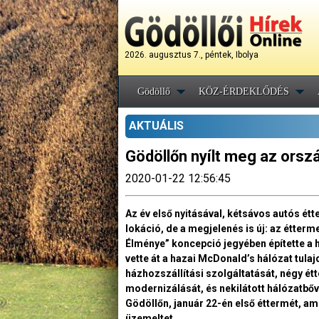
2026. augusztus 7., péntek, Ibolya
Gödöllő
KÖZ-ÉRDEKLŐDÉS
AKTUÁLIS
Gödöllőn nyílt meg az orsz
2020-01-22 12:56:45
Az év első nyitásával, kétsávos autós é
lokáció, de a megjelenés is új: az étterm
Élménye” koncepció jegyében építette a 
vette át a hazai McDonald’s hálózat tulajd
házhozszállítási szolgáltatását, négy ét
modernizálását, és nekilátott hálózatbőv
Gödöllőn, január 22-én első éttermét, a
üzemeltet.