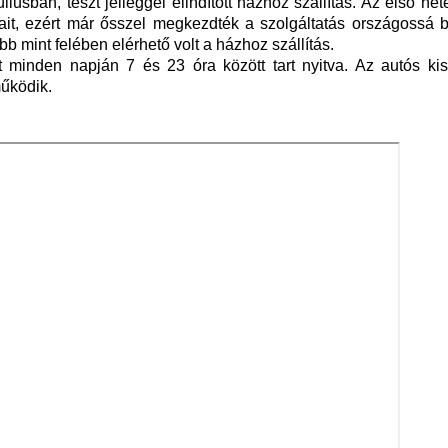
liusban, teszt jelleggel elindított házhoz szállítás. Az első het
it, ezért már ősszel megkezdték a szolgáltatás országossá bő
b mint felében elérhető volt a házhoz szállítás.
 minden napján 7 és 23 óra között tart nyitva. Az autós kis
működik.