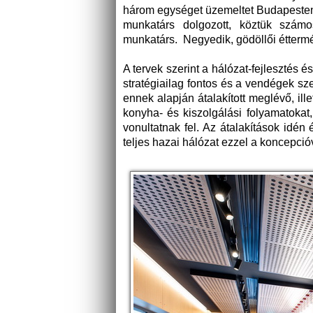
három egységet üzemeltet Budapesten
munkatárs dolgozott, köztük szám
munkatárs. Negyedik, gödöllői étterm
A tervek szerint a hálózat-fejlesztés é
stratégiailag fontos és a vendégek s
ennek alapján átalakított meglévő, ill
konyha- és kiszolgálási folyamatokat, 
vonultatnak fel. Az átalakítások idén
teljes hazai hálózat ezzel a koncepci