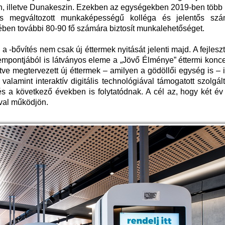
, illetve Dunakeszin. Ezekben az egységekben 2019-ben több 
os megváltozott munkaképességű kolléga és jelentős sz
ében további 80-90 fő számára biztosít munkalehetőséget.
s a -bővítés nem csak új éttermek nyitását jelenti majd. A fejles
zempontjából is látványos eleme a „Jövő Élménye” éttermi konc
etve megtervezett új éttermek – amilyen a gödöllői egység is – 
valamint interaktív digitális technológiával támogatott szolgál
 és a következő években is folytatódnak. A cél az, hogy két é
óval működjön.