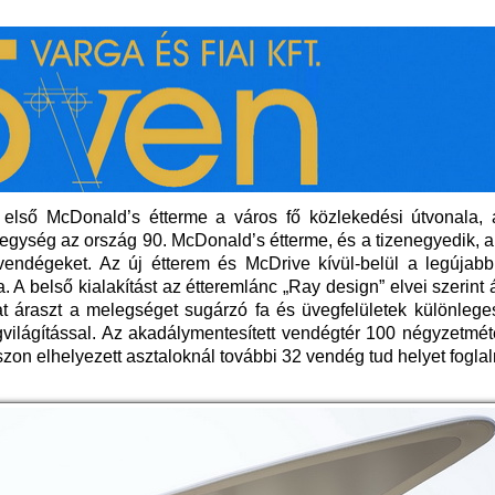
 első McDonald’s étterme a város fő közlekedési útvonala,
ői egység az ország 90. McDonald’s étterme, és a tizenegyedik,
endégeket. Az új étterem és McDrive kívül-belül a legújabb
 A belső kialakítást az étteremlánc „Ray design” elvei szerint
at áraszt a melegséget sugárzó fa és üvegfelületek különlege
gvilágítással. Az akadálymentesített vendégtér 100 négyzetméte
aszon elhelyezett asztaloknál további 32 vendég tud helyet foglal