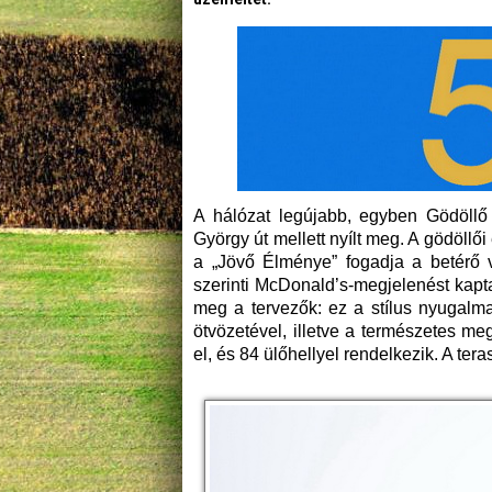
A hálózat legújabb, egyben Gödöllő
György út mellett nyílt meg. A gödöll
a „Jövő Élménye” fogadja a betérő v
szerinti McDonald’s-megjelenést kapta.
meg a tervezők: ez a stílus nyugalm
ötvözetével, illetve a természetes me
el, és 84 ülőhellyel rendelkezik. A ter