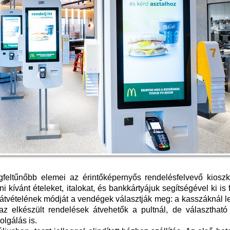
feltűnőbb elemei az érintőképernyős rendelésfelvevő kioszk
 kívánt ételeket, italokat, és bankkártyájuk segítségével ki is f
s átvételének módját a vendégek választják meg: a kasszáknál 
 az elkészült rendelések átvehetők a pultnál, de választható
olgálás is.