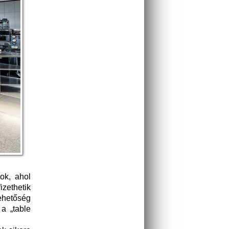
ok, ahol
izethetik
lehetőség
 a „table