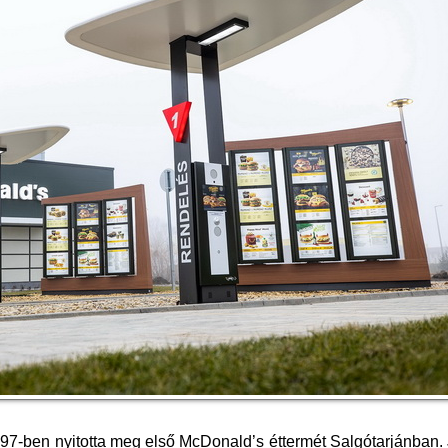
997-ben nyitotta meg első McDonald’s éttermét Salgótarjánban.