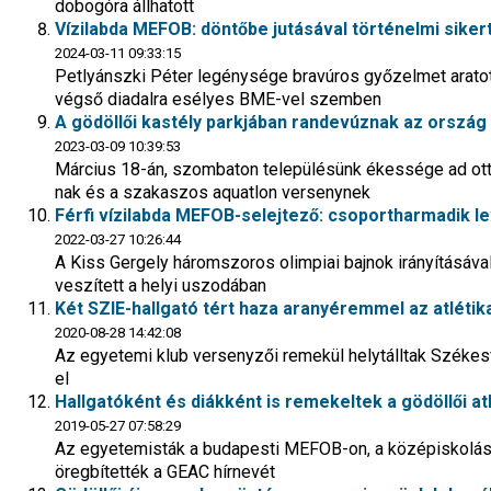
dobogóra állhatott
Vízilabda MEFOB: döntőbe jutásával történelmi sikert
2024-03-11 09:33:15
Petlyánszki Péter legénysége bravúros győzelmet aratott
végső diadalra esélyes BME-vel szemben
A gödöllői kastély parkjában randevúznak az ország 
2023-03-09 10:39:53
Március 18-án, szombaton településünk ékessége ad ot
nak és a szakaszos aquatlon versenynek
Férfi vízilabda MEFOB-selejtező: csoportharmadik le
2022-03-27 10:26:44
A Kiss Gergely háromszoros olimpiai bajnok irányításáva
veszített a helyi uszodában
Két SZIE-hallgató tért haza aranyéremmel az atléti
2020-08-28 14:42:08
Az egyetemi klub versenyzői remekül helytálltak Székesf
el
Hallgatóként és diákként is remekeltek a gödöllői at
2019-05-27 07:58:29
Az egyetemisták a budapesti MEFOB-on, a középiskolá
öregbítették a GEAC hírnevét