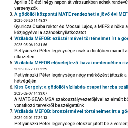
Április 30-ától négy napon át városunkban adnak randevú
versenyzők
A gödöllői központú MATE rendezheti a jövő évi MEF
2025-09-20 11:48:37
Gyuricza Csaba rektor és Mocsai Lajos, a MEFS elnöke a ne
kézjegyével a szándéknyilatkozatot
Vízilabda MEFOB: ezüstérmével történelmet írt a göd
2025-05-06 19:31:56
Petlyánszki Péter legénysége csak a döntőben maradt alul
ütközeten
Vízilabda MEFOB előselejtező: hazai medencében riva
2025-03-27 11:02:29
Petlyánszki Péter legénysége négy mérkőzést játszik a 
hétvégéjén
Kiss Gergely: a gödöllői vízilabda-csapat harcba szá
2025-02-07 14:33:07
A MATE-GEAC-MSA szakosztályvezetőjével az elmúlt bő
vonatkozó tervekről beszélgettünk
Vízilabda MEFOB: bronzérmével történelmet írt a gö
2024-05-01 17:24:13
Petlyánszki Péter legénysége először jutott be a versen