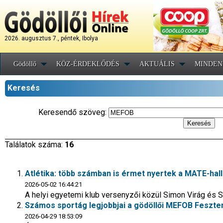
2026. augusztus 7., péntek, Ibolya
Gödöllő
KÖZ-ÉRDEKLŐDÉS
AKTUÁLIS
MINDEN
Keresés
Keresendő szöveg:
Találatok száma:
16
Atlétika: több számban is érmet nyertek a MATE-hal
2026-05-02 16:44:21
A helyi egyetemi klub versenyzői közül Simon Virág és S
Számos sportág legjobbjai a gödöllői MEFOB Feszte
2026-04-29 18:53:09