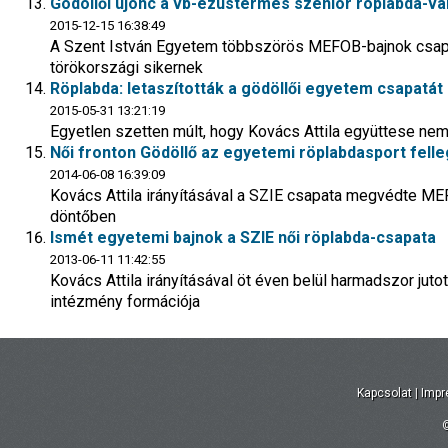
Gödöllői újonc a vb-ezüstérmes szenior röplabda-vá
2015-12-15 16:38:49
A Szent István Egyetem többszörös MEFOB-bajnok csapat
törökországi sikernek
Röplabda: letaszították a gödöllői egyetem csapatát 
2015-05-31 13:21:19
Egyetlen szetten múlt, hogy Kovács Attila együttese n
Női fronton Gödöllő az egyetemi röplabdasport fell
2014-06-08 16:39:09
Kovács Attila irányításával a SZIE csapata megvédte ME
döntőben
Ismét egyetemi bajnok a SZIE női röplabda-csapata
2013-06-11 11:42:55
Kovács Attila irányításával öt éven belül harmadszor juto
intézmény formációja
Kapcsolat
|
Imp
©