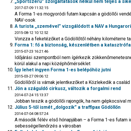
„Sportszerű” szolgáltatások nélkül nem teljes a sik
2017-07-09 11:32:15
A Forma 1-es mogyoródi futam kapcsán a gödöllői vendég
NAV-osok
A turista „szemével” vizsgálódott a NAV a Hungaror
2015-08-12 10:12:52
Vonzza a feketézőket a Gödöllőtől néhány kilométerre ta
Forma 1: fő a biztonság, készenlétben a katasztró
2015-07-23 16:21:46
Időjárási szempontból nem ígérkezik zökkenőmenetesne
körül alakul a napi középhőmérséklet
Így lehet ingyen Forma 1-es belépőhöz jutni
2015-03-27 09:06:12
Gödöllőről is várnak jelentkezőket a Közlekedik a csal
Jön a száguldó cirkusz, változik a forgalmi rend
2014-07-24 15:13:37
Jobban teszik a gödöllői rajongók, ha nem gépkocsival 
Július 5-től ismét „dolgozik” a traffipax Gödöllőn
2014-07-04 08:57:24
A második félév első hónapjában – a Forma 1-es futam i
sebességellenőrzés a városban