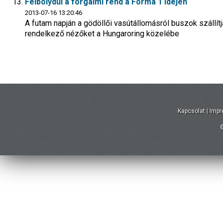
Felbolydul a forgalmi rend a Forma 1 idején
2013-07-16 13:20:46
A futam napján a gödöllői vasútállomásról buszok szállít
rendelkező nézőket a Hungaroring közelébe
Kapcsolat
|
Imp
©