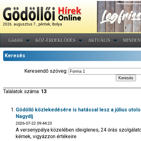
2026. augusztus 7., péntek, Ibolya
Gödöllő
KÖZ-ÉRDEKLŐDÉS
AKTUÁLIS
MINDEN
Keresés
Keresendő szöveg:
Találatok száma:
13
Gödöllő közlekedésére is hatással lesz a július uto
Nagydíj
2026-07-22 09:44:23
A versenypálya közelében ideiglenes, 24 órás szolgálato
kérnek, vigyázzon értékeire