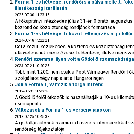
Forma 1-es hétvége: rendőrőrs a pálya mellett, foko
illetékességi területén
2025-07-30 11:23:15
A főkapitányi intézkedés július 31-én 0 órától augusztus 3
közrend és közbiztonság rendjének fenntartása
Forma 1-es hétvége: fokozott ellenőrzés a gödöllői k
2024-07-18 15:22:21
Cél a közúti közlekedés, a közrend és közbiztonság ren
elkövetésének megelőzése, felderítése, illetve megsza
Rendőri szemmel ilyen volt a Gödöllő szomszédságá
2023-07-24 10:40:25
Több mint 1.200, nem csak a Pest Vármegyei Rendőr-főka
szolgálatot négy nap alatt a Hungaroringen
Jön a Forma 1, változik a forgalmi rend
2019-07-31 10:43:26
A Gödöllő felől érkezők is használhatják a 19-es kilomé
csomópontot
Változások a Forma 1-es versenynapokon
2018-07-25 10:45:37
A gödöllői autósok számra is hasznos információkkal szo
rendőrség tájékoztatója