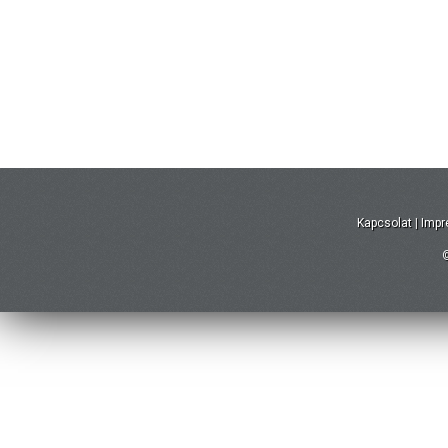
Kapcsolat
|
Imp
©