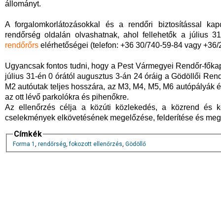
állományt.
A forgalomkorlátozásokkal és a rendőri biztosítással kap
rendőrség oldalán olvashatnak, ahol fellehetők a július 
rendőrőrs
elérhetőségei (telefon: +36 30/740-59-84 vagy +36/2
Ugyancsak fontos tudni, hogy a Pest Vármegyei Rendőr-főkapit
július 31-én 0 órától augusztus 3-án 24 óráig a Gödöllői Rend
M2 autóutak teljes hosszára, az M3, M4, M5, M6 autópályák 
az ott lévő parkolókra és pihenőkre.
Az ellenőrzés célja a közúti közlekedés, a közrend és kö
cselekmények elkövetésének megelőzése, felderítése és meg
Címkék
Forma 1
,
rendőrség
,
fokozott ellenőrzés
,
Gödöllő