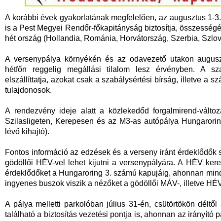
A korábbi évek gyakorlatának megfelelően, az augusztus 1-3.
is a Pest Megyei Rendőr-főkapitányság biztosítja, összességé
hét ország (Hollandia, Románia, Horvátország, Szerbia, Szlová
A versenypálya környékén és az odavezető utakon auguszt
hétfőn reggelig megállási tilalom lesz érvényben. A sz
elszállíttatja, azokat csak a szabálysértési bírság, illetve a sz
tulajdonosok.
A rendezvény ideje alatt a közlekedőd forgalmirend-válto
Szilasligeten, Kerepesen és az M3-as autópálya Hungarorin
lévő kihajtó).
Fontos információ az edzések és a verseny iránt érdeklődők
gödöllői HÉV-vel lehet kijutni a versenypályára. A HÉV kere
érdeklődőket a Hungaroring 3. számú kapujáig, ahonnan minde
ingyenes buszok viszik a nézőket a gödöllői MÁV-, illetve HÉ
A pálya melletti parkolóban július 31-én, csütörtökön déltől
található a biztosítás vezetési pontja is, ahonnan az irányító