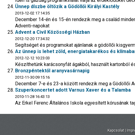
Idén is gazdag programkínálat várja az érdeklődőket de
Ünnep díszbe öltözik a Gödöllői Királyi Kastély
2013-12-02 17:14:35
December 14-én és 15-én rendezik meg a család minden
Adventi-napokat
Advent a Civil Közösségi Házban
2012-12-20 17:34:32
Segítséget és programokat ajánlanak a gödöllői kisgy
Az ünnep is lehet zöld, energiatakarékos és klímaba
2012-12-12 10:23:03
Készíthetünk karácsonyfát ágakból, használt kartonból 
Bronzpéntektől aranyvasárnapig
2012-11-30 09:15:16
December 7-e és 23-a között rendezik meg a Gödöllői Ad
Szuperkoncertet adott Varnus Xaver és a Talamba
2010-11-28 16:43:13
Az Erkel Ferenc Általános Iskola egyesített kórusának ta
Kapcsolat
|
Imp