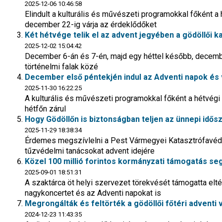
2025-12-06 10:46:58
Elindult a kulturális és művészeti programokkal főként a
december 22-ig várja az érdeklődőket
Két hétvége telik el az advent jegyében a gödöllői k
2025-12-02 15:04:42
December 6-án és 7-én, majd egy héttel később, decembe
történelmi falak közé
December első péntekjén indul az Adventi napok és 
2025-11-30 16:22:25
A kulturális és művészeti programokkal főként a hétvég
hétfőn zárul
Hogy Gödöllőn is biztonságban teljen az ünnepi idős
2025-11-29 18:38:34
Érdemes megszívlelni a Pest Vármegyei Katasztrófavéde
tűzvédelmi tanácsokat advent idejére
Közel 100 millió forintos kormányzati támogatás segít
2025-09-01 18:51:31
A szaktárca öt helyi szervezet törekvését támogatta elté
nagykoncertet és az Adventi napokat is
Megrongálták és feltörték a gödöllői főtéri adventi 
2024-12-23 11:43:35