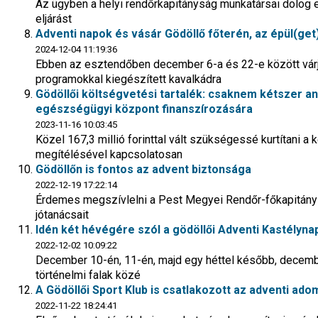
Az ügyben a helyi rendőrkapitányság munkatársai dolog el
eljárást
Adventi napok és vásár Gödöllő főterén, az épül(ge
2024-12-04 11:19:36
Ebben az esztendőben december 6-a és 22-e között várjá
programokkal kiegészített kavalkádra
Gödöllői költségvetési tartalék: csaknem kétszer an
egészségügyi központ finanszírozására
2023-11-16 10:03:45
Közel 167,3 millió forinttal vált szükségessé kurtítani a 
megítélésével kapcsolatosan
Gödöllőn is fontos az advent biztonsága
2022-12-19 17:22:14
Érdemes megszívlelni a Pest Megyei Rendőr-főkapitán
jótanácsait
Idén két hévégére szól a gödöllői Adventi Kastélyn
2022-12-02 10:09:22
December 10-én, 11-én, majd egy héttel később, decembe
történelmi falak közé
A Gödöllői Sport Klub is csatlakozott az adventi ad
2022-11-22 18:24:41