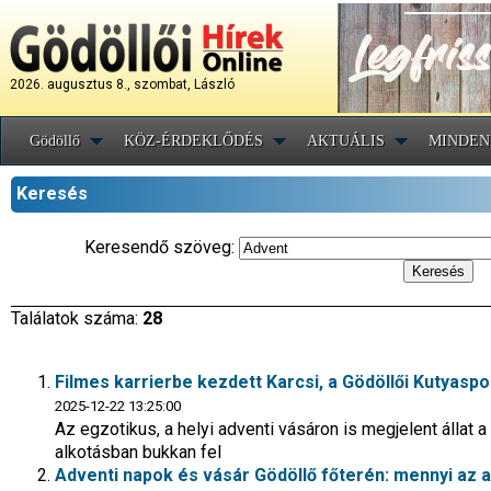
2026. augusztus 8., szombat, László
Gödöllő
KÖZ-ÉRDEKLŐDÉS
AKTUÁLIS
MINDEN
Keresés
Keresendő szöveg:
Találatok száma:
28
Filmes karrierbe kezdett Karcsi, a Gödöllői Kutyasp
2025-12-22 13:25:00
Az egzotikus, a helyi adventi vásáron is megjelent állat 
alkotásban bukkan fel
Adventi napok és vásár Gödöllő főterén: mennyi az a