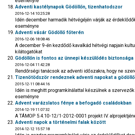
eseményre
Adventi kastélynapok Gödöllőn, tizenhatodszor
2016-12-14 10:25:28
Idén december harmadik hétvégéjén várják az érdeklődőket
eseményre
Adventi vásár Gödöllő főterén
2016-12-06 18:08:46
A december 9-én kezdődő kavalkád hétvégi napjain kultur
kilátogatókat
Gödöllőn is fontos az ünnepi készülődés biztonsága
2016-12-04 11:42:28
Rendőrségi tanácsok az adventi időszakra, hogy ne sz
Tizenötödször rendeznek adventi napokat a gödöllő
2015-12-11 08:44:16
Idén is meghitt programkínálattal készülnek a szervező
eseményre
Advent varázslatos fénye a befogadó családokban
2014-12-19 11:07:32
A TÁMOP 5.4.10-12/1-2012-0001 projekt IV. alprojektjé
Adventi napok a történelmi falak között
2014-12-12 15:57:18