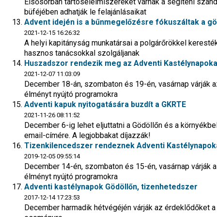
Elsősorban tartósélelmiszereket várnak a segíteni szán
büféjében adhatják le felajánlásaikat
Advent idején is a bűnmegelőzésre fókuszáltak a gö
2021-12-15 16:26:32
A helyi kapitányság munkatársai a polgárőrökkel keresték
hasznos tanácsokkal szolgáljanak
Huszadszor rendezik meg az Adventi Kastélynapoka
2021-12-07 11:03:09
December 18-án, szombaton és 19-én, vasárnap várják a
élményt nyújtó programokra
Adventi kapuk nyitogatására buzdít a GKRTE
2021-11-26 08:11:52
December 6-ig lehet eljuttatni a Gödöllőn és a környékb
email-címére. A legjobbakat díjazzák!
Tizenkilencedszer rendeznek Adventi Kastélynapok
2019-12-05 09:55:14
December 14-én, szombaton és 15-én, vasárnap várják a
élményt nyújtó programokra
Adventi kastélynapok Gödöllőn, tizenhetedszer
2017-12-14 17:23:53
December harmadik hétvégéjén várják az érdeklődőket a t