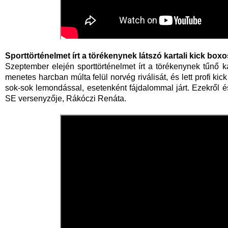
Sporttörténelmet írt a törékenynek látszó kartali kick boxo
Szeptember elején sporttörténelmet írt a törékenynek tűnő ka
menetes harcban múlta felül norvég riválisát, és lett profi ki
sok-sok lemondással, esetenként fájdalommal járt. Ezekről és
SE versenyzője, Rákóczi Renáta.