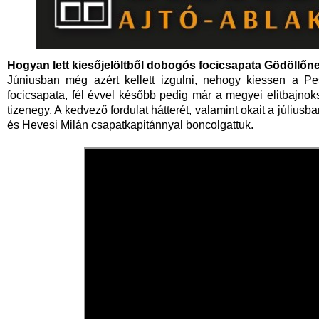
Hogyan lett kiesőjelöltből dobogós focicsapata Gödöllőn
Júniusban még azért kellett izgulni, nehogy kiessen a Pe
focicsapata, fél évvel később pedig már a megyei elitbajno
tizenegy. A kedvező fordulat hátterét, valamint okait a júliu
és Hevesi Milán csapatkapitánnyal boncolgattuk.