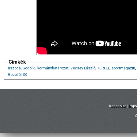
Címkék
uszoda
,
Gödöllő
,
kormányhatározat
,
Vécsey László
,
TÉRFÉL
,
sportmagazin
,
Gödöllői SK
Kapcsolat
|
Imp
©