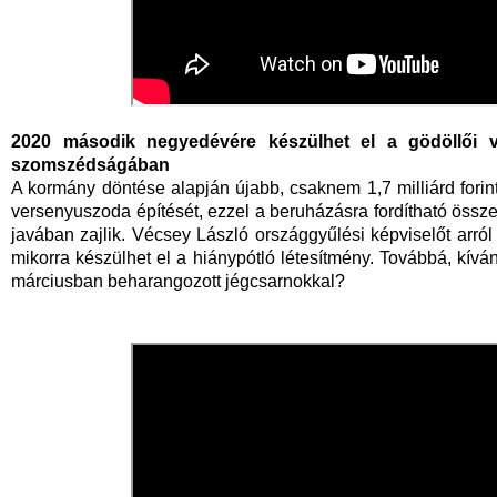
2020 második negyedévére készülhet el a gödöllői 
szomszédságában
A kormány döntése alapján újabb, csaknem 1,7 milliárd forin
versenyuszoda építését, ezzel a beruházásra fordítható összeg 
javában zajlik. Vécsey László országgyűlési képviselőt arról
mikorra készülhet el a hiánypótló létesítmény. Továbbá, kíván
márciusban beharangozott jégcsarnokkal?