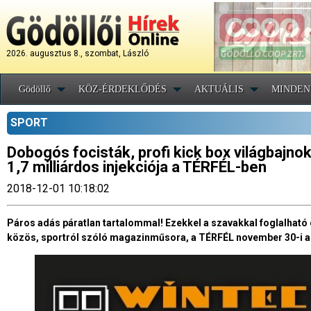
2026. augusztus 8., szombat, László
Gödöllő
KÖZ-ÉRDEKLŐDÉS
AKTUÁLIS
MINDEN
SPORT
Dobogós focisták, profi kick box világbajnok
1,7 milliárdos injekciója a TÉRFÉL-ben
2018-12-01 10:18:02
Páros adás páratlan tartalommal! Ezekkel a szavakkal foglalható 
közös, sportról szóló magazinműsora, a TÉRFÉL november 30-i ad