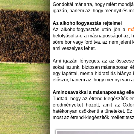
Gondoltál már arra, hogy miért mondjá
igazán, hanem az, hogy mennyit és me
Az alkoholfogyasztás rejtelmei
Az alkoholfogyasztás után jön a
má
befolyásolja-e a másnaposságot az, h
sörre bor vagy fordítva, az nem jelent 
ami veszélyes lehet.
Ami igazán lényeges, az az összesen
sokat iszunk, biztosan másnaposan é
egy lapáttal, mert a hidratálás hiány
először, hanem az, hogy mennyi van a
Aminosavakkal a másnaposság ell
Tudtad, hogy az étrend-kiegészítők e
eredményeket hozott, amit az Oxfo
hatékonyan csökkenti a tüneteket. Ez
most az étrend-kiegészítők mellett tesz