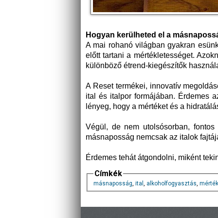
Hogyan kerülheted el a másnaposs
A mai rohanó világban gyakran esünk
előtt tartani a mértékletességet. Azo
különböző étrend-kiegészítők használ
A Reset termékei, innovatív megoldáso
ital és italpor formájában. Érdemes 
lényeg, hogy a mértéket és a hidratálá
Végül, de nem utolsósorban, fontos 
másnaposság nemcsak az italok fajtáj
Érdemes tehát átgondolni, miként tekin
Címkék
másnaposság
,
ital
,
alkoholfogyasztás
,
mérté