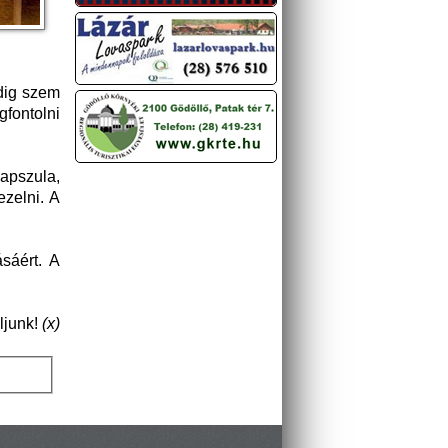
dig szem
gfontolni
kapszula,
ezelni. A
sáért. A
áljunk!
(x)