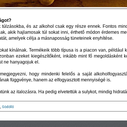
ágot?
 túlzásokba, és az alkohol csak egy része ennek. Fontos min
knak, akik hajlamosak túl sokat inni, érthető módon érdemes me
atát, amelyek célja a másnaposság tüneteinek enyhítése.
kat kínálnak. Termékeik több típusa is a piacon van, például 
azonban ezeket kiegészítőként, inkább mint fő megoldásként k
st ne hanyagojuk el.
megjegyezni, hogy mindenki felelős a saját alkoholfogyasztá
ának függvénye, hanem az elfogyasztott mennyiségé is.
tünk az italozásra. Ha pedig elvetettük a sulykot, mindig hidrat
k
,
Gödöllő