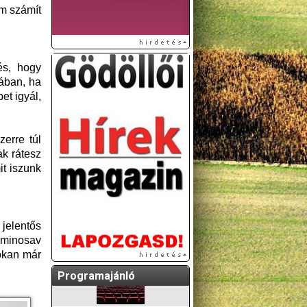
om számít
és, hogy
ában, ha
et igyál,
erre túl
A GÖDÖLLŐI ÉS
k rátesz
KÖRNYÉKBELI
it iszunk
KULTURÁLIS- ÉS
SPORTPROGRAMOKAT
KÖZÖSSÉGI
OLDALUNKON TESSZÜK
 jelentős
KÖZZÉ!
aminosav
Sokan már
Programajánló