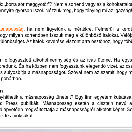
k: „borra sör meggyötör”? Nem a sorrend vagy az alkoholtartal
nnyire gyorsan iszol. Nézzük meg, hogy tényleg mi az igazság!
snaposság
, ha nem figyelünk a mértékre. Felmerül a kérd
ogy milyen sorrendben isszuk meg a különböző italokat. Valój
különbséget. Az italok keverése viszont arra ösztönöz, hogy több
 elfogyasztott alkoholmennyiség és az ivás üteme. Ha egysz
bredünk. És ha közben nem fogyasztunk elegendő vizet, az csa
a is súlyosbítja a másnaposságot. Szóval nem az számít, hogy m
 pohárban.
en
nyhíthetik a másnaposság tüneteit? Egy finn egyetem kutatása
rd Press publikált. Másnaposság esetén a cisztein nevű 
 alapvetően megváltoztatja a másnaposságról alkotott képet. 
ik le a voksukat.