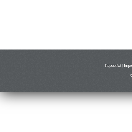
Kapcsolat
|
Imp
©