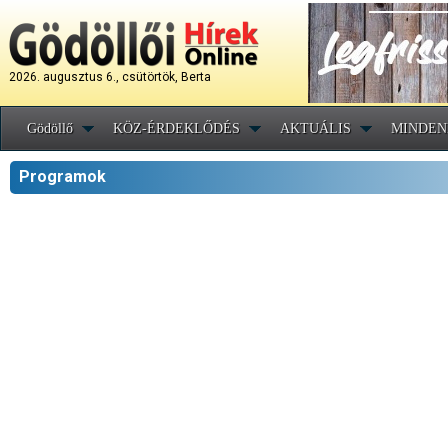
2026. augusztus 6., csütörtök, Berta
Gödöllő
KÖZ-ÉRDEKLŐDÉS
AKTUÁLIS
MINDEN
Programok