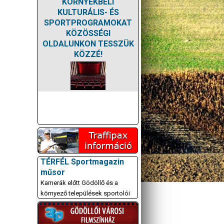
KÖRNYÉKBELI
KULTURÁLIS- ÉS
SPORTPROGRAMOKAT
KÖZÖSSÉGI
OLDALUNKON TESSZÜK
KÖZZÉ!
TÉRFÉL Sportmagazin
műsor
Kamerák előtt Gödöllő és a
környező települések sportolói