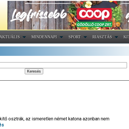
AKTUÁLIS
MINDENNAPI
SPORT
RIASZTÁS
KI
kítő osztrák, az ismeretlen német katona azonban nem
és