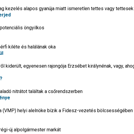
ag kezelés alapos gyanúja miatt ismeretlen tettes vagy tettesek
erjed
potenciális öngyilkos
érfi kiléte és halálának oka
ül
 kiderült, egyenesen rajongója Erzsébet királynénak, vagy, aho
?
ladó nitrátot találtak a csőrendszerben
énye
a (VMP) helyi alelnöke bízik a Fidesz-vezetés bölcsességében
a régi-új alpolgármester markát