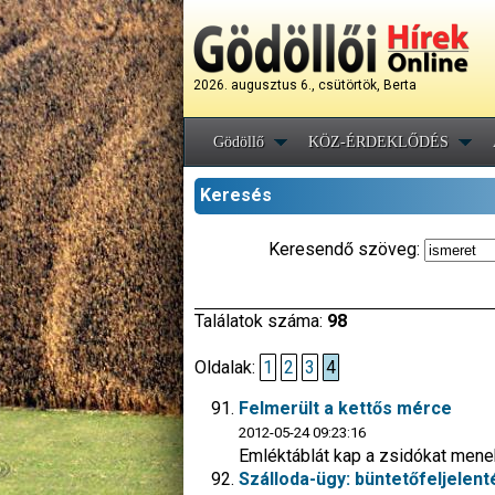
2026. augusztus 6., csütörtök, Berta
Gödöllő
KÖZ-ÉRDEKLŐDÉS
Keresés
Keresendő szöveg:
Találatok száma:
98
Oldalak:
1
2
3
4
Felmerült a kettős mérce
2012-05-24 09:23:16
Emléktáblát kap a zsidókat mene
Szálloda-ügy: büntetőfeljelent