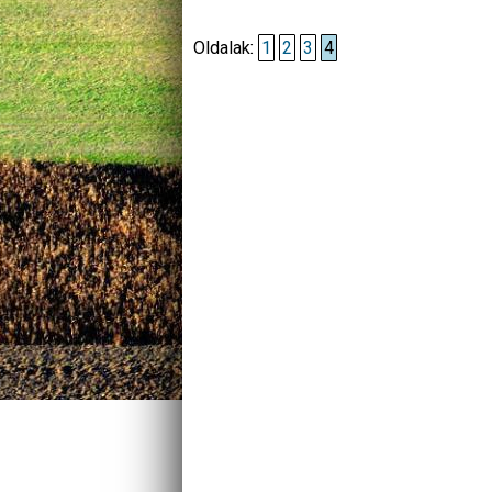
Oldalak:
1
2
3
4