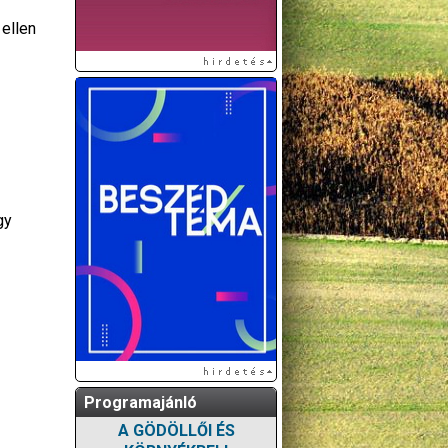
 ellen
gy
Programajánló
A GÖDÖLLŐI ÉS