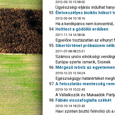
2012-05-10 15:58:02
Ügyészségi eljárás indulhat hany
Életveszélyes biciklis hóbort t
2012-03-04 10:18:16
Ha a kerékpáros nem koncentrál, 
Holttest a gödöllői erdőben
2011-11-14 16:58:06
Egyelőre tisztázatlan az elhunyt f
Sikertörténet próbaüzem nélk
2011-07-08 08:25:31
Számos uniós elnökségi vendégről
Európa-szerte ismerik, Sisinek
Mérgező ivóvíz az egyetemen
2010-12-23 12:54:24
Egészségügyi határértéket megha
A feloszlatás-mentesség rem
2010-10-19 10:22:45
A Vállalkozók és Mukaadók Pártj
Fábián visszafoglalta székét
2010-10-14 18:23:43
Havi szinten bruttó félmillió üti 