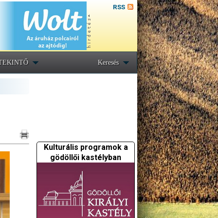
RSS
TEKINTŐ
Keresés
Kulturális programok a
gödöllői kastélyban