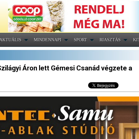
AKTUÁLIS
MINDENNAPI
SPORT
RIASZTÁS
KI
zilágyi Áron lett Gémesi Csanád végzete a