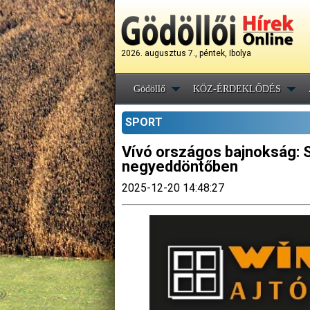
2026. augusztus 7., péntek, Ibolya
Gödöllő
KÖZ-ÉRDEKLŐDÉS
SPORT
Vívó országos bajnokság: S
negyeddöntőben
2025-12-20 14:48:27