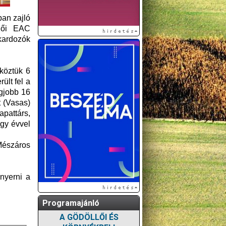
ban zajló
lői EAC
kardozók
köztük 6
ült fel a
egjobb 16
 (Vasas)
pattárs,
egy évvel
 Mészáros
nyerni a
Programajánló
A GÖDÖLLŐI ÉS