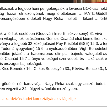
lálkoznak a legjobb honi pengeforgatók a fővárosi BOK-csarnok
rtág hazai élmezőnyének megmérettetésén a MATE-Gödöl
 versengésében érdekelt Nagy Réka mellett – főként a férfi
k a férfiak esetében (Gedővári Imre Emlékverseny) 81 vívó – 
dén világbajnoki ezüstérmes Gémesi Csanád első kiemeltként ker
tványa a legjobb 32 közé jutásért Puy Kristófot (BSE) 15-3, a l
di Tudományegyetem) 15-6, a nyolcaddöntőben Vigh Benedeket
ntőbe jutásért a háromszoros olimpiai bajnok, válogatott-csa
kitől Csanád 15-7 arányú vereséget szenvedett, és – akárcsak 
ös országos bajnokságot.
k: Kiss Benedek 16., Cirkos Sebestyén 30., Révész Bence 43.,
 gödöllői női kardvívója, Nagy Réka csak egy asszót tudott 
lyen végzett a 34 hölgyet számláló mezőnyben.
t a kardvívás kadét korosztályának világelitje