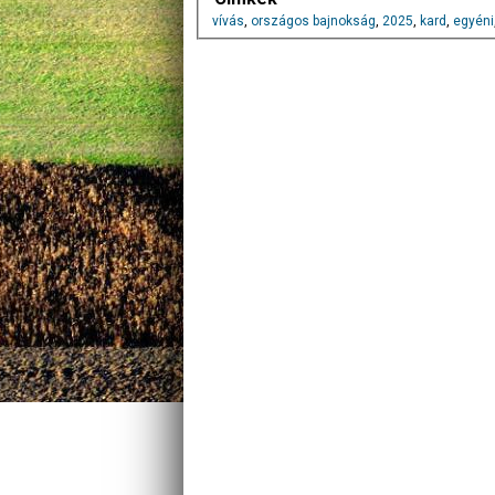
vívás
,
országos bajnokság
,
2025
,
kard
,
egyéni