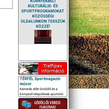
KÖRNYÉKBELI
KULTURÁLIS- ÉS
SPORTPROGRAMOKAT
KÖZÖSSÉGI
OLDALUNKON TESSZÜK
KÖZZÉ!
TÉRFÉL Sportmagazin
műsor
Kamerák előtt Gödöllő és a
környező települések sportolói