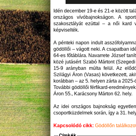
Idén december 19-e és 21-e között ta
országos vívóbajnokságon. A spo
szakosztályát ezúttal – a női kard
képviselték.
A pénteki napon indult asszófolyamna
gödöllői – vágott neki. A csapatban i
64-es főtáblára. Navarrete József taní
közé jutásért Szabó Mártont (Szege
15-9 arányban múlta felül. Az elődö
Szilágyi Áron (Vasas) következett, a
korábban – az 5. helyen zárta a 2025-
További gödöllői férfikard-eredménye
Áron 55., Karácsony Márton 62. hely.
Az idei országos bajnokság egyetlen
csoportküzdelmek során, így a 31. he
Kapcsolódó cikk:
Gödöllőn találkozot
Címkék