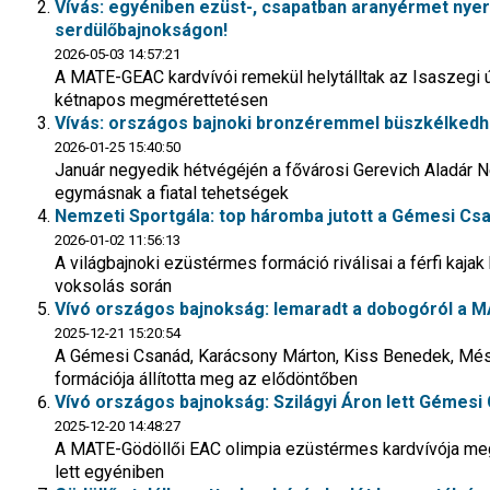
Vívás: egyéniben ezüst-, csapatban aranyérmet nyert
serdülőbajnokságon!
2026-05-03 14:57:21
A MATE-GEAC kardvívói remekül helytálltak az Isaszegi ú
kétnapos megmérettetésen
Vívás: országos bajnoki bronzéremmel büszkélkedhet
2026-01-25 15:40:50
Január negyedik hétvégéjén a fővárosi Gerevich Aladár 
egymásnak a fiatal tehetségek
Nemzeti Sportgála: top háromba jutott a Gémesi Csa
2026-01-02 11:56:13
A világbajnoki ezüstérmes formáció riválisai a férfi kaja
voksolás során
Vívó országos bajnokság: lemaradt a dobogóról a M
2025-12-21 15:20:54
A Gémesi Csanád, Karácsony Márton, Kiss Benedek, Mész
formációja állította meg az elődöntőben
Vívó országos bajnokság: Szilágyi Áron lett Gémes
2025-12-20 14:48:27
A MATE-Gödöllői EAC olimpia ezüstérmes kardvívója megi
lett egyéniben