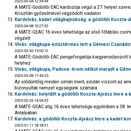
2025-05-04 12:34:44
A MATE-Gödöllői EAC kardozója végül a 27. helyet szerez
Krisztián győzelmével végződött viadalon
Kardvívás, kadet világbajnokság: a gödöllői Koszta-A
2025-04-08 10:27:32
A MATE-GEAC 16 éves tehetsége az első főtáblás csörtéjét
végzett
Vívás: világkupa-ezüstérmes lett a Gémesi Csanádot
2025-03-30 19:00:12
A MATE-Gödöllői EAC pengeforgatója kiegyensúlyozott te
helyhez
Vívás, világkupa, Padova: érem nélkül maradt a Gém
2025-03-08 17:44:20
Az elődöntőig minden simán ment, ezután viszont az ame
bizonyultak nemzet egységünk számára
Kardvívás: helytállt a gödöllői Koszta-Ajvász Imre 
2025-02-26 14:04:35
A MATE-GEAC alig 16 éves tehetsége egyéniben a 38. let
Antalyaban
Kardvívás: a gödöllői Koszta-Ajvász Imre a kadet ko
2025-01-11 18:18:31