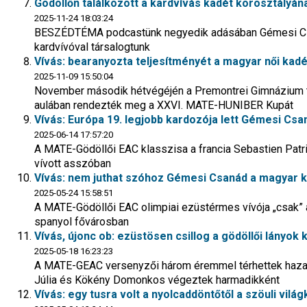
Gödöllőn találkozott a kardvívás kadét korosztályána
2025-11-24 18:03:24
BESZÉDTÉMA podcastünk negyedik adásában Gémesi Csa
kardvívóval társalogtunk
Vívás: bearanyozta teljesítményét a magyar női kad
2025-11-09 15:50:04
November második hétvégéjén a Premontrei Gimnázium t
aulában rendezték meg a XXVI. MATE-HUNIBER Kupát
Vívás: Európa 19. legjobb kardozója lett Gémesi Csa
2025-06-14 17:57:20
A MATE-Gödöllői EAC klasszisa a francia Sebastien Patric
vívott asszóban
Vívás: nem juthat szóhoz Gémesi Csanád a magyar k
2025-05-24 15:58:51
A MATE-Gödöllői EAC olimpiai ezüstérmes vívója „csak” 
spanyol fővárosban
Vívás, újonc ob: ezüstösen csillog a gödöllői lányok 
2025-05-18 16:23:23
A MATE-GEAC versenyzői három éremmel térhettek haza a
Júlia és Kökény Domonkos végeztek harmadikként
Vívás: egy tusra volt a nyolcaddöntőtől a szöuli vi