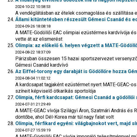
2024-10-22 10:58:53
A vendéglátásban az ételek csomagolása és szállítása eg
Állami kitüntetésben részesült Gémesi Csanád és e
2024-09-26 18:08:18
A MATE-Gödöllői EAC olimpiai ezüstérmes kardvívója és 
vette át az elismerést
Olimpia: az előkelő 6. helyen végzett a MATE-Gödöl
2024-08-22 18:37:09
Párizsban összesen 15 hazai sportszervezet versenyzőj
Gémesi Csanád kardvívó
Az Eiffel-torony egy darabját is Gödöllőre hozza Gé
2024-08-04 11:02:12
A kardcsapat tagjaként ezüstérmet nyert MATE-GEAC-os 
színeit képviselő ötkarikás sportolója
Olimpia, férfi kardcsapat: Gémesi Csanád a gödöllői
2024-07-31 21:29:49
A MATE-GEAC vívója Szilágyi Áron, Szatmári András és Ra
döntőbe, ahol Dél-Korea már túl nagy falat volt
Olimpia, férfikard egyéni: világbajnokot vert, majd
2024-07-27 15:59:19
A MATE-Gödöllői EAC vívója imponáló teljesítménnyel múlt