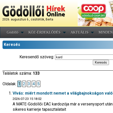
2026. augusztus 6., csütörtök, Berta
Gödöllő
KÖZ-ÉRDEKLŐDÉS
AKTUÁLIS
MINDEN
Keresés
Keresendő szöveg:
Találatok száma:
133
Oldalak:
1
2
3
4
5
Vívás: miért mondott nemet a világbajnokságon val
2026-07-23 15:18:02
A MATE-Gödöllői EAC kardozója már a versenysport utáni jö
sikeres karrierje tapasztalatait