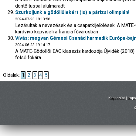
döntő tussal alulmaradt
Szurkoljunk a gödöllőiekért (is) a párizsi olimpián!
2024-07-23 18:13:56
Lezárultak a nevezések és a csapatkijelölések. A MATE
kardvívó képviseli a francia fővárosban
Vívás: megvan Gémesi Csanád harmadik Európa-bajn
2024-06-23 19:14:17
A MATE-Gödöllői EAC klasszis kardozója Újvidék (2018) é
felső fokára
Oldalak:
1
2
3
4
5
Kapcsolat
|
Imp
©