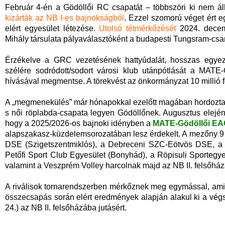
Február 4-én a Gödöllői RC csapatát – többszöri ki nem áll
kizárták az NB I-es bajnokságból
. Ezzel szomorú véget ért e
elért egyesület létezése.
Utolsó tétmérkőzését
2024. decemb
Mihály társulata pályaválasztóként a budapesti Tungsram-cs
Érzékelve a GRC vezetésének hattyúdalát, hosszas egyezte
szélére sodródott/sodort városi klub utánpótlását a MATE
hívásával megmentse. A törekvést az önkormányzat 10 millió fo
A „megmenekülés” már hónapokkal ezelőtt magában hordozta 
s női röplabda-csapata legyen Gödöllőnek. Augusztus elején, 
hogy a 2025/2026-os bajnoki idényben a
MATE-Gödöllői EA
alapszakasz-küzdelemsorozatában lesz érdekelt. A mezőny 9 f
DSE (Szigetszentmiklós), a Debreceni SZC-Eötvös DSE, a 
Petőfi Sport Club Egyesület (Bonyhád), a Röpisuli Sportegyes
valamint a Veszprém Volley harcolnak majd az NB II. felsőházá
A riválisok tornarendszerben mérkőznek meg egymással, amik
összecsapás során elért eredmények alapján alakul ki a végső
24.) az NB II. felsőházába jutásért.