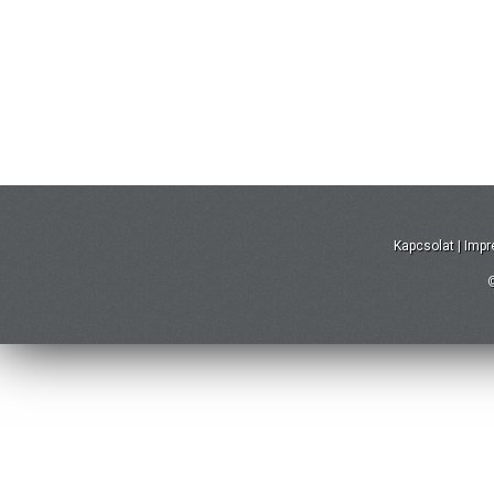
Kapcsolat
|
Imp
©