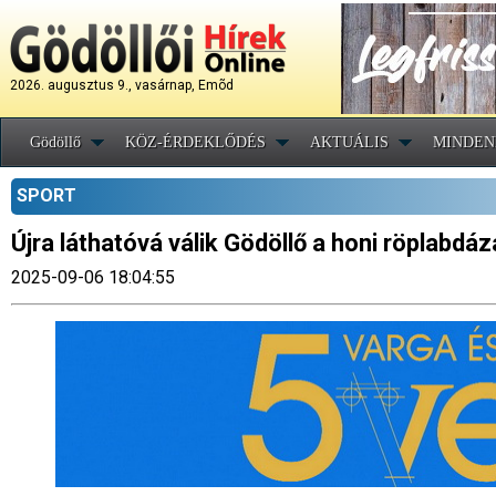
2026. augusztus 9., vasárnap, Emõd
Gödöllő
KÖZ-ÉRDEKLŐDÉS
AKTUÁLIS
MINDEN
SPORT
Újra láthatóvá válik Gödöllő a honi röplabdá
2025-09-06 18:04:55