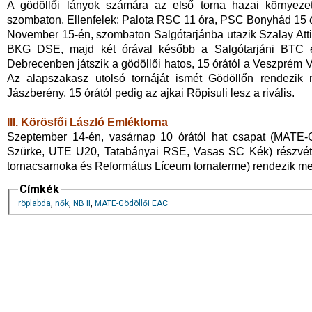
A gödöllői lányok számára az első torna hazai környezet
szombaton. Ellenfelek: Palota RSC 11 óra, PSC Bonyhád 15 
November 15-én, szombaton Salgótarjánba utazik Szalay Attila
BKG DSE, majd két órával később a Salgótarjáni BTC e
Debrecenben játszik a gödöllői hatos, 15 órától a Veszprém 
Az alapszakasz utolsó tornáját ismét Gödöllőn rendezik 
Jászberény, 15 órától pedig az ajkai Röpisuli lesz a rivális.
III. Körösfői László Emléktorna
Szeptember 14-én, vasárnap 10 órától hat csapat (MA
Szürke, UTE U20, Tatabányai RSE, Vasas SC Kék) részvéte
tornacsarnoka és Református Líceum tornaterme) rendezik meg 
Címkék
röplabda
,
nők
,
NB II
,
MATE-Gödöllői EAC