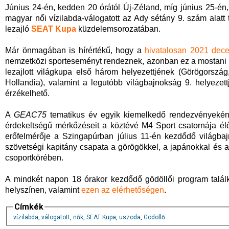
Június 24-én, kedden 20 órától Új-Zéland, míg június 25-én, 
magyar női vízilabda-válogatott az Ady sétány 9. szám alat
lezajló
SEAT Kupa
küzdelemsorozatában.
Már önmagában is hírértékű, hogy a
hivatalosan 2021 dec
nemzetközi sporteseményt rendeznek, azonban ez a mostani els
lezajlott világkupa első három helyezettjének (Görögorsz
Hollandia), valamint a legutóbb világbajnokság 9. helyezett
érzékelhető.
A
GEAC75
tematikus év egyik kiemelkedő rendezvényeké
érdekeltségű mérkőzéseit a köztévé M4 Sport csatornája élőb
erőfelmérője a Szingapúrban július 11-én kezdődő világba
szövetségi kapitány csapata a görögökkel, a japánokkal és 
csoportkörében.
A mindkét napon 18 órakor kezdődő gödöllői program találko
helyszínen, valamint
ezen az elérhetőségen
.
Címkék
vízilabda
,
válogatott
,
nők
,
SEAT Kupa
,
uszoda
,
Gödöllő