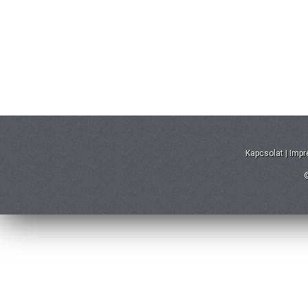
Kapcsolat
|
Imp
©