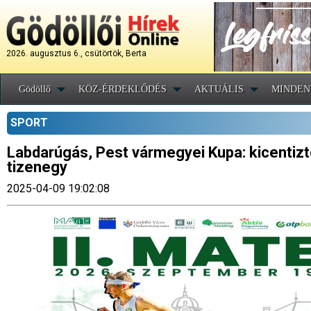
2026. augusztus 6., csütörtök, Berta
Gödöllő
KÖZ-ÉRDEKLŐDÉS
AKTUÁLIS
MINDEN
SPORT
Labdarúgás, Pest vármegyei Kupa: kicentizte
tizenegy
2025-04-09 19:02:08