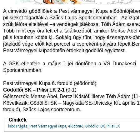
A címvédő gödöllőiek a Pest vármegyei Kupa elődöntőjében 
pilisieket fogadták a Szűcs Lajos Sportcentrumban. Az izga
szűk félóra elteltével –a vendégek játékosa, Tóth Ádám szere
Több mint egy óra telt el a találkozóból, amikor Mertse Ábe
pilis kapuban kötött ki. Sokáig úgy tűnt, hogy tizenegyes-pár
játékidő vége előtt két perccel a csereként pályára lépett Ber
Pest vármegyei kupadöntőn érdekelt gödöllői együttest.
A GSK ellenfele a május 1-jei döntőben a VS Dunakeszi f
Sportcentrumban.
Pest vármegyei Kupa 6. forduló (elődöntő):
Gödöllői SK – Pilisi LK 2-1
(0-1)
Gólszerzők: Mertse Ábel, Berczi Kristóf, illetve Tóth Ádám (11-
Következik: Gödöllői SK – Nagykáta SE-Ulviczky Kft. április 1
forduló), Szűcs Lajos sportcentrum.
Címkék
labdarúgás
,
Pest Vármegyei Kupa
,
elődöntő
,
Gödöllői SK
,
Pilisi LK