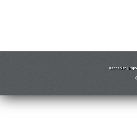
Kapcsolat
|
Imp
©