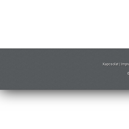
Kapcsolat
|
Imp
©