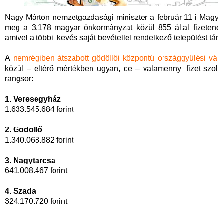
Nagy Márton nemzetgazdasági miniszter a február 11-i Magy
meg a 3.178 magyar önkormányzat közül 855 által fizetendő
amivel a többi, kevés saját bevétellel rendelkező települést t
A
nemrégiben átszabott gödöllői központú országgyűlési vál
közül – eltérő mértékben ugyan, de – valamennyi fizet szoli
rangsor:
1. Veresegyház
1.633.545.684 forint
2. Gödöllő
1.340.068.882 forint
3. Nagytarcsa
641.008.467 forint
4. Szada
324.170.720 forint