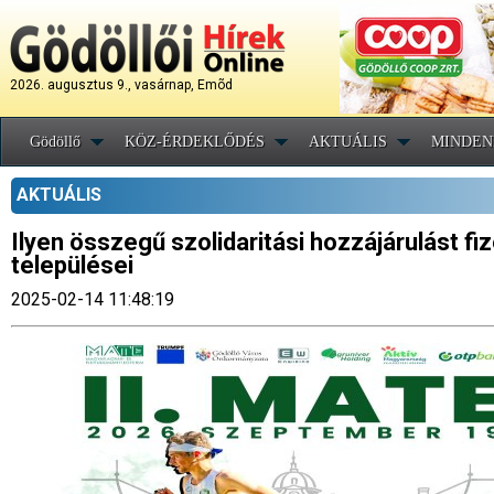
2026. augusztus 9., vasárnap, Emõd
Gödöllő
KÖZ-ÉRDEKLŐDÉS
AKTUÁLIS
MINDEN
AKTUÁLIS
Ilyen összegű szolidaritási hozzájárulást fi
települései
2025-02-14 11:48:19