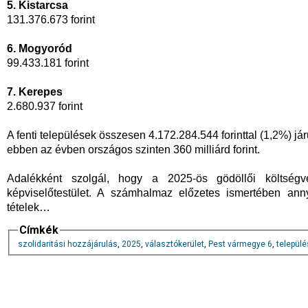
5. Kistarcsa
131.376.673 forint
6. Mogyoród
99.433.181 forint
7. Kerepes
2.680.937 forint
A fenti települések összesen 4.172.284.544 forinttal (1,2%) j
ebben az évben országos szinten 360 milliárd forint.
Adalékként szolgál, hogy a 2025-ös gödöllői költségve
képviselőtestület. A számhalmaz előzetes ismertében an
tételek…
Címkék
szolidaritási hozzájárulás
,
2025
,
választókerület
,
Pest vármegye 6
,
települ