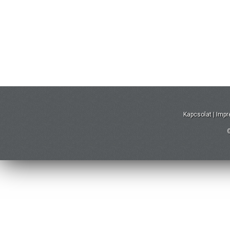
Kapcsolat
|
Imp
©