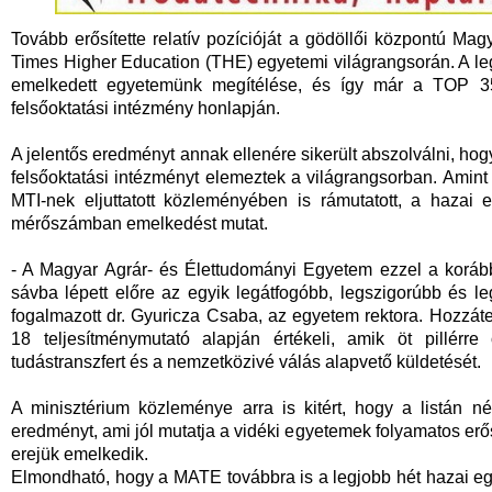
Tovább erősítette relatív pozícióját a gödöllői központú M
Times Higher Education (THE) egyetemi világrangsorán. A le
emelkedett egyetemünk megítélése, és így már a TOP 3
felsőoktatási intézmény honlapján.
A jelentős eredményt annak ellenére sikerült abszolválni, ho
felsőoktatási intézményt elemeztek a világrangsorban. Amint 
MTI-nek eljuttatott közleményében is rámutatott, a haza
mérőszámban emelkedést mutat.
- A Magyar Agrár- és Élettudományi Egyetem ezzel a koráb
sávba lépett előre az egyik legátfogóbb, legszigorúbb és 
fogalmazott dr. Gyuricza Csaba, az egyetem rektora. Hozzát
18 teljesítménymutató alapján értékeli, amik öt pillérre
tudástranszfert és a nemzetközivé válás alapvető küldetését.
A minisztérium közleménye arra is kitért, hogy a listán n
eredményt, ami jól mutatja a vidéki egyetemek folyamatos e
erejük emelkedik.
Elmondható, hogy a MATE továbbra is a legjobb hét hazai egyet