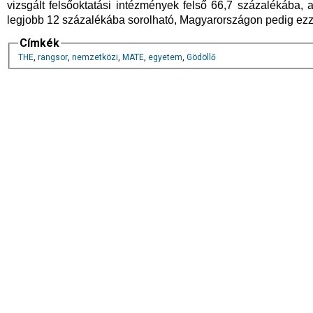
vizsgált felsőoktatási intézmények felső 66,7 százalékába,
legjobb 12 százalékába sorolható, Magyarországon pedig ezzel
Címkék
THE
,
rangsor
,
nemzetközi
,
MATE
,
egyetem
,
Gödöllő