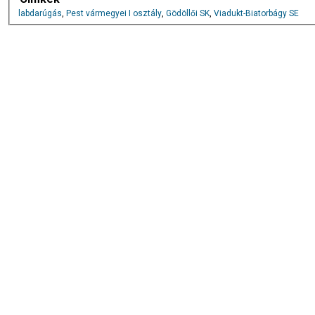
labdarúgás
,
Pest vármegyei I osztály
,
Gödöllői SK
,
Viadukt-Biatorbágy SE