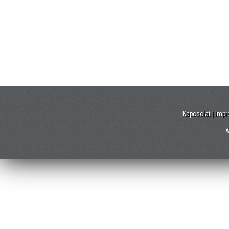
Kapcsolat
|
Imp
©