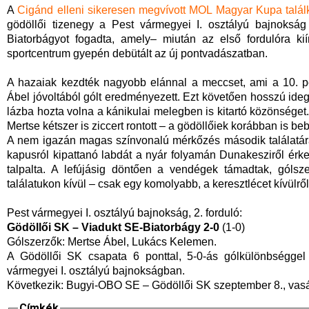
A
Cigánd elleni sikeresen megvívott MOL Magyar Kupa talál
gödöllői tizenegy a Pest vármegyei I. osztályú bajnokság
Biatorbágyot fogadta, amely– miután az első fordulóra ki
sportcentrum gyepén debütált az új pontvadászatban.
A hazaiak kezdték nagyobb elánnal a meccset, ami a 10. p
Ábel jóvoltából gólt eredményezett. Ezt követően hosszú ideg
lázba hozta volna a kánikulai melegben is kitartó közönséget
Mertse kétszer is ziccert rontott – a gödöllőiek korábban is beb
A nem igazán magas színvonalú mérkőzés második találatára a
kapusról kipattanó labdát a nyár folyamán Dunakesziről ér
talpalta. A lefújásig döntően a vendégek támadtak, gólsze
találatukon kívül – csak egy komolyabb, a keresztlécet kívülrő
Pest vármegyei I. osztályú bajnokság, 2. forduló:
Gödöllői SK – Viadukt SE-Biatorbágy 2-0
(1-0)
Gólszerzők: Mertse Ábel, Lukács Kelemen.
A Gödöllői SK csapata 6 ponttal, 5-0-ás gólkülönbséggel
vármegyei I. osztályú bajnokságban.
Következik: Bugyi-OBO SE – Gödöllői SK szeptember 8., vasá
Címkék