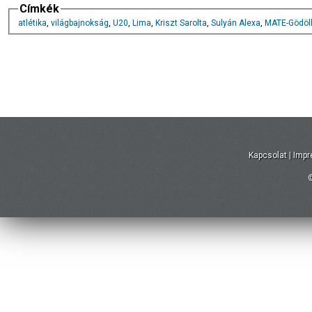
Címkék
atlétika
,
világbajnokság
,
U20
,
Lima
,
Kriszt Sarolta
,
Sulyán Alexa
,
MATE-Gödöll
Kapcsolat
|
Imp
©