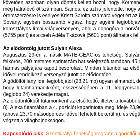
követően azonban olyan döntés kellett hozni, hogy Körmendy
még hátralévő öt számban. Sajnos, ez azt is jelentette, hogy 
éremszerzésre is esélyes Kriszt Sarolta számára véget ért a
Sovány, egyben bosszantó vigasz, hogy egyéni legjobbjáv
korosztályos limai világversenyen, ahol a dobogóra a horvát
(5755 pont) és a cseh Adéla Tkácová (5601 pont) állhattak fel.
Az elődöntőig jutott Sulyán Alexa
Augusztus 29-én a másik MATE-GEAC-os tehetség, Sulyán A
félkörös, 200 méteres sprintszám hat selejtezőfutamában 45 a
hármas pályájára kapott besorolást. Minden futamból az első 
idővel rendelkező versenyző jutott az elődöntőbe.
A gödöllői lány idei legjobbjától (23,21 mp) ugyan elmaradt,
hogy futamharmadikként, összességében a 11. leggyorsabb
(legjobb 24) verekedje magát.
Az elődöntőkből futamonként az első kettő, illetve a további k
8). Alexa futamában a 4. pozíciót kaparintotta meg, ideje 23,9
(ahova 23,70 másodperces idővel lehetett bekerülni), és végü
végzett a világbajnokságon.
Kapcsolódó cikk:
Szentkirályi Tehetségprogram: a gödöllői atl