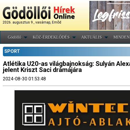
2026. augusztus 9., vasárnap, Emõd
Gödöllő
KÖZ-ÉRDEKLŐDÉS
AKTUÁLIS
MINDEN
SPORT
Atlétika U20-as világbajnokság: Sulyán Alex
jelent Kriszt Saci drámájára
2024-08-30 01:53:48