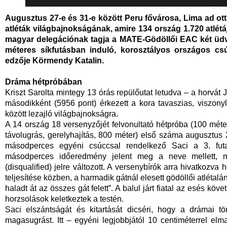
Augusztus 27-e és 31-e között Peru fővárosa, Lima ad ott
atléták világbajnokságának, amire 134 ország 1.720 atlétáj
magyar delegációnak tagja a MATE-Gödöllői EAC két üdvö
méteres síkfutásban induló, korosztályos országos cs
edzője Körmendy Katalin.
Dráma hétpróbában
Kriszt Sarolta mintegy 13 órás repülőutat letudva – a horvát 
másodikként (5956 pont) érkezett a kora tavaszias, viszon
között lezajló világbajnokságra.
A 14 ország 18 versenyzőjét felvonultató hétpróba (100 méte
távolugrás, gerelyhajítás, 800 méter) első száma augusztus 
másodperces egyéni csúccsal rendelkező Saci a 3. futa
másodperces időeredmény jelent meg a neve mellett, m
(disqualified) jelre változott. A versenybírók arra hivatkozv
teljesítése közben, a harmadik gátnál elesett gödöllői atlétalá
haladt át az összes gát felett”. A balul járt fiatal az esés k
horzsolások keletkeztek a testén.
Saci elszántságát és kitartását dicséri, hogy a drámai t
magasugrást. Itt – egyéni legjobbjától 10 centiméterrel elma