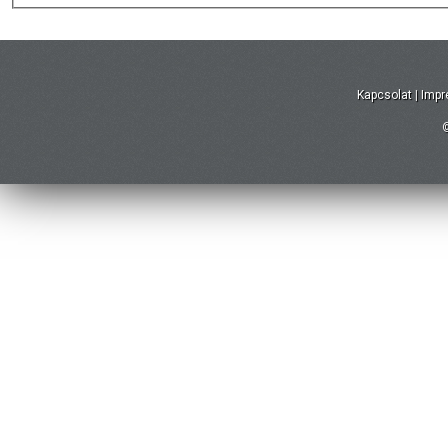
Kapcsolat
|
Imp
©