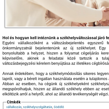
Hol és hogyan kell intéznünk a székhelyváltozással járó f
Egyéni vállalkozóként a változásbejelentés egyszerű 
önkormányzatnál bejelentenünk az új székhelyet. Egy
bonyolultabb a helyzet, hiszen a folyamat cégeljárás kere
képviselőre, akinek a feladatai közé tartozik a tul
változásbejegyzési kérelem benyújtása az illetékes cégbíróság
Annak érdekében, hogy a székhelymódosítás sikeres legyen,
lapról, vagy a bérelt ingatlan használata esetén a tulajdonos ál
Abban az esetben, ha cégünk új székhelyeként székhelyszo
megspórolhatjuk, hiszen az állandó székhely ebben az eset
elköltözik arról a helyről, ahol az állandó tevékenységét végzi
Címkék
vállalkozás
,
székhelyszolgáltatás
,
Gödöllő