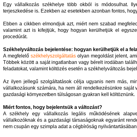
Egy vállalkozás székhelye több okból is módosulhat. Ily
terjeszkedése is. Ezekben az esetekben azonban fontos, hogy
Ebben a cikkben elmondjuk azt, miért nem szabad megfeledk
valamint azt is kifejtjük, hogy hogyan kerülhetjük el egysz
procedúrát.
Székhelyváltozás bejelentése: hogyan kerülhetjük el a fel
A megfelelő
székhelyszolgáltatás
olyan megoldást jelent, ami
Többek között a saját ingatlanban vagy bérelt irodában találh
feladatokat, valamint költözés esetén a székhelyváltozás beje
Az ilyen jellegű szolgáltatások célja ugyanis nem más, min
vállalkozásunk számára, ha nem áll rendelkezésünkre saját v
gazdasági környezetben túlságosan gyakran kell költöznünk.
Miért fontos, hogy bejelentsük a változást?
A székhely egy vállalkozás legális működésének alapvet
vállalkozóknak és a gazdasági társaságoknak egyaránt rende
nem csupán egy szimpla adat a cégbíróság nyilvántartásában