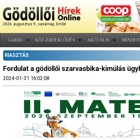
2026. augusztus 9., vasárnap, Emõd
Gödöllő
KÖZ-ÉRDEKLŐDÉS
AKTUÁLIS
MINDEN
RIASZTÁS
Fordulat a gödöllői szarvasbika-kimúlás üg
2024-01-31 16:02:08