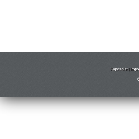
Kapcsolat
|
Imp
©