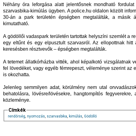
Néhány óra leforgása alatt jelentősnek mondható fordulat
szarvasbika-kimúlás ügyben. A police.hu oldalon közölt inform
30-án a park területén épségben megtalálták, a másik ál
kimutatható.
A gödöllői vadaspark területén tartottak helyszíni szemlét a 
egy eltűnt és egy elpusztult szarvasról. Az ellopottnak hitt
keresésben résztvevők – épségben megtalálták.
A tetemet állatkórházba vitték, ahol képalkotó vizsgálatnak v
fel lövedéket, vagy egyéb fémrepeszt, véleménye szerint az el
is okozhatta.
Jelenleg semmilyen adat, körülmény nem utal orvvadászok m
behatolásra, lövésre/lövésekre, hangtompítós fegyverekre,
közleménye.
Címkék
rendőrség
,
nyomozás
,
szarvasbika
,
kimúlás
,
Gödöllő