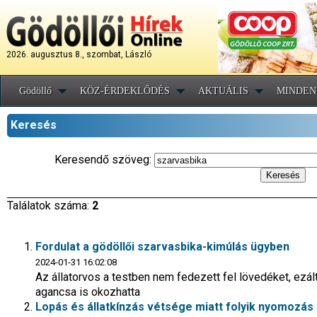
2026. augusztus 8., szombat, László
Gödöllő
KÖZ-ÉRDEKLŐDÉS
AKTUÁLIS
MINDEN
Keresés
Keresendő szöveg:
Találatok száma:
2
Fordulat a gödöllői szarvasbika-kimúlás ügyben
2024-01-31 16:02:08
Az állatorvos a testben nem fedezett fel lövedéket, ezálta
agancsa is okozhatta
Lopás és állatkínzás vétsége miatt folyik nyomozás 