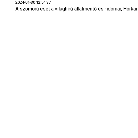
2024-01-30 12:54:37
A szomorú eset a világhírű állatmentő és -idomár, Horkai 