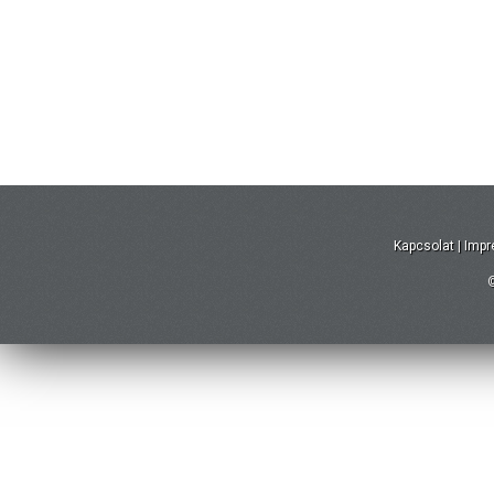
Kapcsolat
|
Imp
©