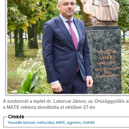
A szoborról a leplet dr. Latorcai János, az Országgyűlés 
a MATE rektora távolította el október 27-én
Címkék
Tessedik Sámuel
,
mellszobor
,
MATE
,
egyetem
,
Gödöllő