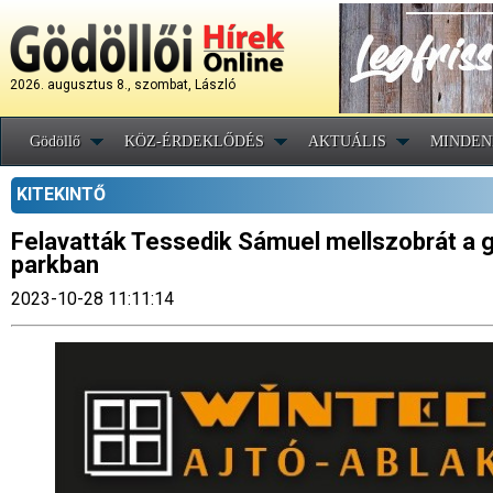
2026. augusztus 8., szombat, László
Gödöllő
KÖZ-ÉRDEKLŐDÉS
AKTUÁLIS
MINDEN
KITEKINTŐ
Felavatták Tessedik Sámuel mellszobrát a g
parkban
2023-10-28 11:11:14