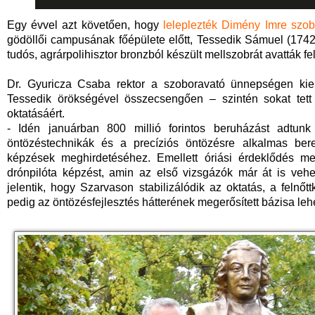
Egy évvel azt követően, hogy
leleplezték Dimény Imre szob
gödöllői campusának főépülete előtt, Tessedik Sámuel (1742,
tudós, agrárpolihisztor bronzból készült mellszobrát avatták 
Dr. Gyuricza Csaba rektor a szoboravató ünnepségen ki
Tessedik örökségével összecsengően – szintén sokat tet
oktatásáért.
- Idén januárban 800 millió forintos beruházást adtunk 
öntözéstechnikák és a precíziós öntözésre alkalmas b
képzések meghirdetéséhez. Emellett óriási érdeklődés mel
drónpilóta képzést, amin az első vizsgázók már át is vehe
jelentik, hogy Szarvason stabilizálódik az oktatás, a fel
pedig az öntözésfejlesztés hátterének megerősített bázisa lehe