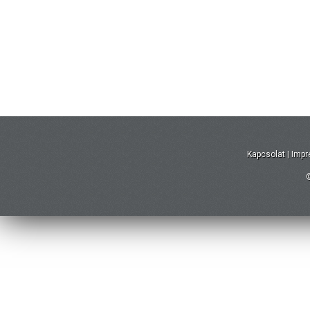
Kapcsolat
|
Imp
©