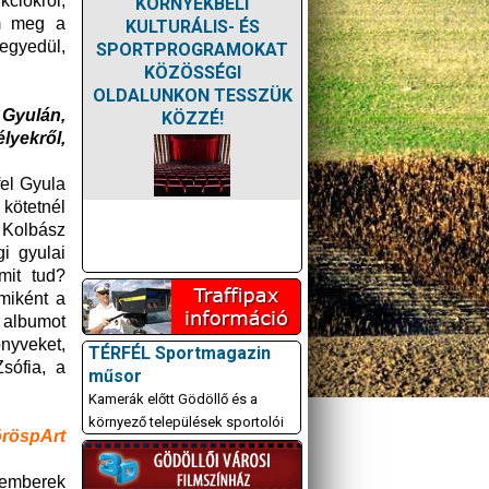
kciókról,
KÖRNYÉKBELI
em meg a
KULTURÁLIS- ÉS
egyedül,
SPORTPROGRAMOKAT
KÖZÖSSÉGI
OLDALUNKON TESSZÜK
 Gyulán,
KÖZZÉ!
lyekről,
fel Gyula
 kötetnél
i Kolbász
gi gyulai
mit tud?
 miként a
 albumot
nyveket,
TÉRFÉL Sportmagazin
sófia, a
műsor
Kamerák előtt Gödöllő és a
környező települések sportolói
röspArt
z emberek