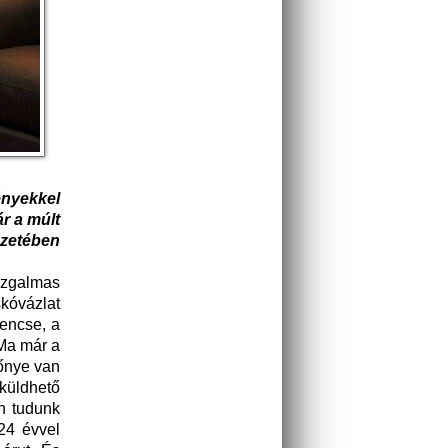
ényekkel
r a múlt
ezetében
izgalmas
kóvázlat
rencse, a
 Ma már a
lőnye van
lküldhető
en tudunk
 24 évvel