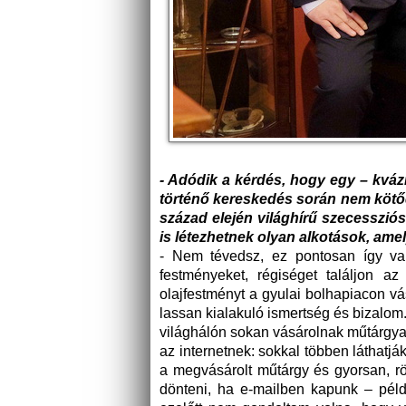
- Adódik a kérdés, hogy egy – kvázi
történő kereskedés során nem kötőd
század elején világhírű szecesszi
is létezhetnek olyan alkotások, ame
- Nem tévedsz, ez pontosan így van
festményeket, régiséget találjon a
olajfestményt a gyulai bolhapiacon v
lassan kialakuló ismertség és bizalom.
világhálón sokan vásárolnak műtárgyaka
az internetnek: sokkal többen láthatjá
a megvásárolt műtárgy és gyorsan, rö
dönteni, ha e-mailben kapunk – példá