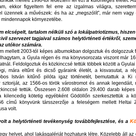
unkák mellett 1998-tól fedeztem fel ezt a különleges életet. Au
ottam, ekkor figyeltem fel erre az izgalmas világra, szerett
el üzennek a művészek: és ha az „megszólít”, már nem vagy 
 a mindennapok környezetébe.
elcsépelt, tartalom nélküli szó a lokálpatriotizmus, hiszen
vil szervezet tagjaival számos helytörténeti értékről, szemé
az utókor számára.
áim mellett 2003-tól képes albumokban dolgoztuk és dolgozzuk 
 felhagytam, a Gyula régen és ma könyvsorozata viszont már 16
tnál. Feldolgoztuk és közkinccsé tettük többek között a Gyula
régi, mára eltűnt és dicső gyáraink életét, a kisvasutat, a ré
bos István kitűnő pilóta igaz történetét, bemutattuk a Ki 
r sztoriját, az 1566-os török várostromot és annak legendáit,
zkinccsé tettük. Összesen 2.608 oldalon 29.400 darab képes
 a kilencedig kötetig egyébként Gödöllőn szerkesztettük a kö
 című könyvünk társszerzője a feleségem mellett Heltai Z
sa volt.
olt a helytörténeti tevékenység továbbfejlesztése, és a
Kö
egy helyet, ahol lakásgalériát hozhatunk létre. Közelebb áll a