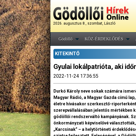
2026. augusztus 8., szombat, László
Gödöllő
KÖZ-ÉRDEKLŐDÉS
KITEKINTŐ
Gyulai lokálpatrióta, aki i
2022-11-24 17:36:55
Durkó Károly neve sokak számára ismerő
Magyar Rádió, a Magyar Gazda című lap, 
életre hívásakor szerkesztő-riporterként
szerepvállalásában jelentős mértékben k
gödöllői rendszerváltó kampányának. Szü
önkormányzati képviselővé választották, 
„Karcsinak” – a helytörténeti érdeklődés
szintre fejlesztett. Feleségével, a Gödöl