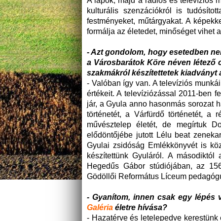
A lapok, majd a rádiós és televíziós m
kulturális szenzációkról is tudósít
festményeket, műtárgyakat. A képekk
formálja az életedet, minőséget vihet
- Azt gondolom, hogy esetedben nem 
a Városbarátok Köre néven létező ci
szakmákról készítettetek kiadványt 
- Valóban így van. A televíziós munk
értékeit. A televíziózással 2011-ben
jár, a Gyula anno hasonmás sorozat ha
történetét, a Várfürdő történetét, a 
művésztelep életét, de megírtuk Do
elődöntőjébe jutott Lélu beat zeneka
Gyulai zsidóság Emlékkönyvét is kö
készítettünk Gyuláról. A másodiktól
Hegedűs Gábor stúdiójában, az 1566
Gödöllői Református Líceum pedagógu
- Gyanítom, innen csak egy lépés v
Galéria
életre hívása?
- Hazatérve és letelepedve kerestünk 