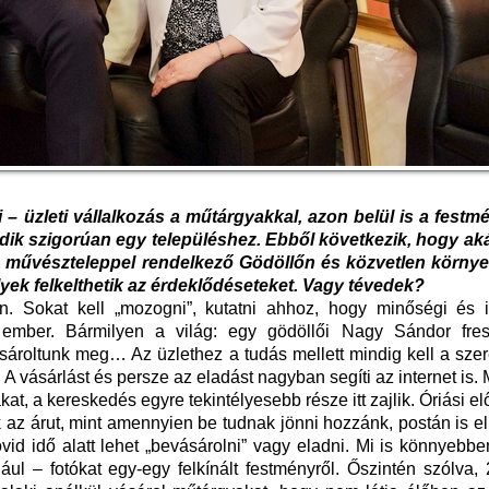
 – üzleti vállalkozás a műtárgyakkal, azon belül is a festm
ik szigorúan egy településhez. Ebből következik, hogy aká
ós művészteleppel rendelkező Gödöllőn és közvetlen körny
lyek felkelthetik az érdeklődéseteket. Vagy tévedek?
. Sokat kell „mozogni”, kutatni ahhoz, hogy minőségi és 
z ember. Bármilyen a világ: egy gödöllői Nagy Sándor fres
ásároltunk meg… Az üzlethez a tudás mellett mindig kell a sze
 A vásárlást és persze az eladást nagyban segíti az internet is.
t, a kereskedés egyre tekintélyesebb része itt zajlik. Óriási e
k az árut, mint amennyien be tudnak jönni hozzánk, postán is e
vid idő alatt lehet „bevásárolni” vagy eladni. Mi is könnyebb
ul – fotókat egy-egy felkínált festményről. Őszintén szólva,