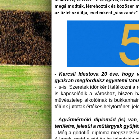
megálmodták, létrehozták és közösen műk
az üzlet szólítja, esetenként „visszanéz”
- Karcsi! Idestova 20 éve, hogy v
gyakran megfordulsz egyetemi tanu
- Is-is. Szeretek időnként találkozni a
is kapcsolódik a városhoz, hiszen h
művésztelep alkotóinak is bukkanhatna
tőlünk jutottak értékes helytörténeti 
- Agrármérnöki diplomád (is) van
területre, jelesül a műtárgyak gyűj
- Még a gödöllői diploma megszerzése