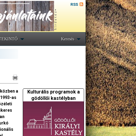
RSS
TEKINTŐ
Keresés
 közben a
Kulturális programok a
 1993-as
gödöllői kastélyban
zéleti
ikeres
ban
Durkó
ionális
el