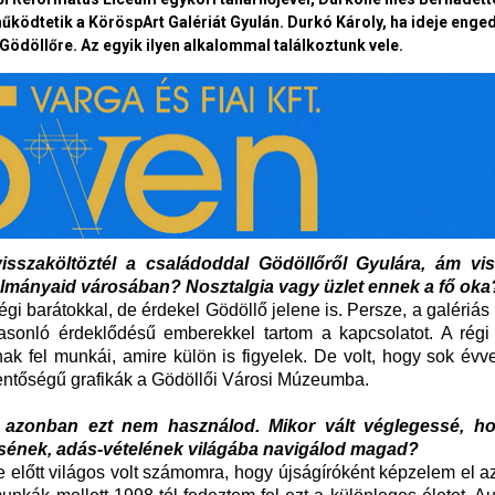
ödtetik a KöröspArt Galériát Gyulán. Durkó Károly, ha ideje enged
 Gödöllőre. Az egyik ilyen alkalommal találkoztunk vele.
isszaköltöztél a családoddal Gödöllőről Gyulára, ám vi
lmányaid városában? Nosztalgia vagy üzlet ennek a fő oka
 régi barátokkal, de érdekel Gödöllő jelene is. Persze, a galéri
asonló érdeklődésű emberekkel tartom a kapcsolatot. A régi 
k fel munkái, amire külön is figyelek. De volt, hogy sok évve
jelentőségű grafikák a Gödöllői Városi Múzeumba.
, azonban ezt nem használod. Mikor vált véglegessé, 
tésének, adás-vételének világába navigálod magad?
 előtt világos volt számomra, hogy újságíróként képzelem el a