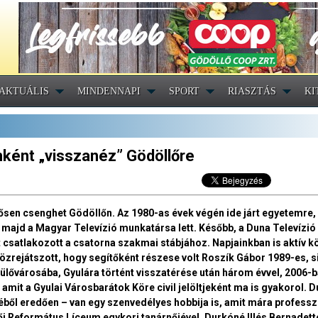
AKTUÁLIS
MINDENNAPI
SPORT
RIASZTÁS
KI
dőnként „visszanéz” Gödöllőre
sen csenghet Gödöllőn. Az 1980-as évek végén ide járt egyetemre,
majd a Magyar Televízió munkatársa lett. Később, a Duna Televízió
 csatlakozott a csatorna szakmai stábjához. Napjainkban is aktív kö
özrejátszott, hogy segítőként részese volt Roszík Gábor 1989-es, s
lővárosába, Gyulára történt visszatérése után három évvel, 2006-
amit a Gyulai Városbarátok Köre civil jelöltjeként ma is gyakorol. 
éből eredően – van egy szenvedélyes hobbija is, amit mára professz
lői Református Líceum egykori tanárnőjével, Durkóné Illés Bernadett