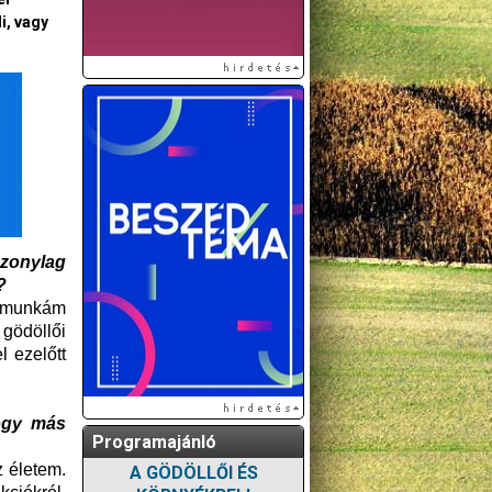
i, vagy
szonylag
?
ás munkám
gödöllői
l ezelőtt
hogy más
Programajánló
z életem.
A GÖDÖLLŐI ÉS