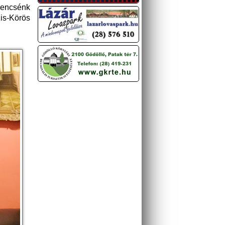
rencsénk
Kis-Körös