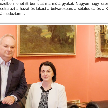
ezetben lehet itt bemutatni a műtárgyakat. Nagyon nagy sze
 a célra azt a házat és lakást a belvárosban, a sétálóutca és a 
is álmodoztam…