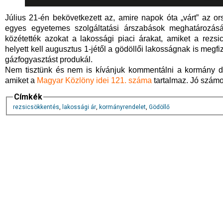
Július 21-én bekövetkezett az, amire napok óta „várt” az 
egyes egyetemes szolgáltatási árszabások meghatározásár
közétették azokat a lakossági piaci árakat, amiket a rez
helyett kell augusztus 1-jétől a gödöllői lakosságnak is megf
gázfogyasztást produkál.
Nem tisztünk és nem is kívánjuk kommentálni a kormány dö
amiket a
Magyar Közlöny idei 121. száma
tartalmaz. Jó számo
Címkék
rezsicsökkentés
,
lakossági ár
,
kormányrendelet
,
Gödöllő