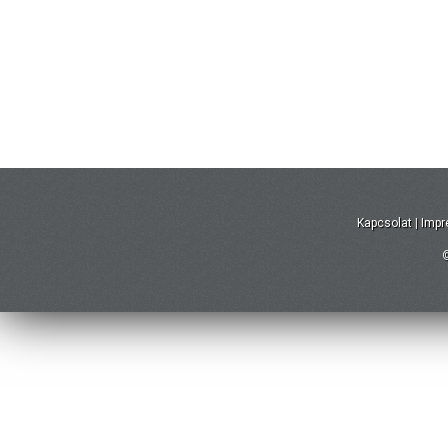
Kapcsolat
|
Imp
©